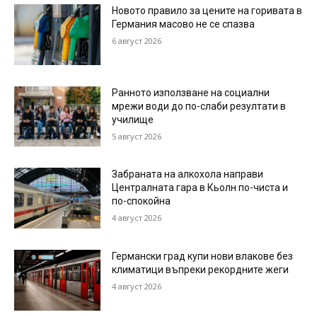
Новото правило за цените на горивата в
Германия масово не се спазва
6 август 2026
Ранното използване на социални
мрежи води до по-слаби резултати в
училище
5 август 2026
Забраната на алкохола направи
Централната гара в Кьолн по-чиста и
по-спокойна
4 август 2026
Германски град купи нови влакове без
климатици въпреки рекордните жеги
4 август 2026