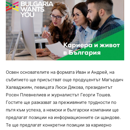
Освен основателите на формата Иван и Андрей, на
събитието ще присъстват още продуцентът Магърдич
Халваджиян, певицата Люси Дякова, президентът
Росен Плевнелиев и журналистът Георги Тошев.
Гостите ще разказват за преживяните трудности по
пътя към успеха, а немски и български компании ще
предлагат позиции на информационните си щандове.
Те ще предлагат конкретни позиции за кариерно