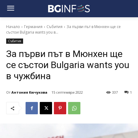
Начало
Германия
Събития
За първи път в Мюнхен ще се
състои Bulgaria wants you в...
Събития
За първи път в Мюнхен ще
се състои Bulgaria wants you
в чужбина
От
Антония Кючукова
15 септември 2022
337
1