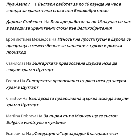
Iliya Asenov
Българи работят за по 16 паунда на час в
На
заводи за хранителни стоки във Великобритания
Дарина Стойкова
Българи работят за по 16 паунда на час
На
в заводи за хранителни стоки във Великобритания
Износът на проститутки в Европа се
Ерол лютвиев Мехмедов
На
превръща в семеен бизнес за нашенци с турски и ромски
произход
Българската православна църква иска да
Станислав
На
закупи храм в Щутгарт
Българската православна църква иска да закупи
Георги
На
храм в Щутгарт
Българската православна църква иска да закупи
Christow
На
храм в Щутгарт
За първи път в Мюнхен ще се състои
Marilina Dobreva
На
Bulgaria wants you в чужбина
„Фондацията“ ще зарадва българските си
Екатерина
На