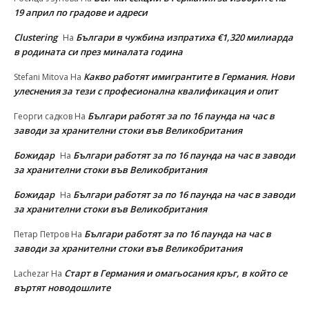
19 април по градове и адреси
Clustering
Българи в чужбина изпратиха €1,320 милиарда
На
в родината си през миналата година
Какво работят имигрантите в Германия. Нови
Stefani Mitova
На
улеснeния за тези с професионална квалификация и опит
Българи работят за по 16 паунда на час в
Георги садков
На
заводи за хранителни стоки във Великобритания
Божидар
Българи работят за по 16 паунда на час в заводи
На
за хранителни стоки във Великобритания
Божидар
Българи работят за по 16 паунда на час в заводи
На
за хранителни стоки във Великобритания
Българи работят за по 16 паунда на час в
Петар Петров
На
заводи за хранителни стоки във Великобритания
Старт в Германия и омагьосания кръг, в който се
Lachezar
На
въртят новодошлите