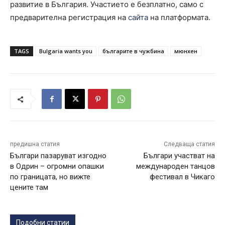
развитие в България. Участието е безплатно, само с
предварителна регистрация на
сайта
на платформата.
TAGS
Bulgaria wants you
българите в чужбина
мюнхен
предишна статия
Следваща статия
Българи пазаруват изгодно
Българи участват на
в Одрин – огромни опашки
международен танцов
по границата, но вижте
фестивал в Чикаго
цените там
Подобни статии