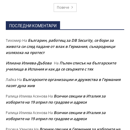
Повече
ПОСЛЕДНИ КОМЕНТАРИ
Българин, работещ за DB Security, се бори за
Тихомир
На
живота си след падане от влак в Германия, сънародници
излязоха на протест
Илиана Илиева-Дъбова
Пълен списък на българските
На
училища в Испания и как да се свържете с тях
Българските организации и дружества в Германия
Лайка
На
пазят духа жив
Всички секции в Италия за
Ралица Илиева Асенова
На
изборите на 19 април по градове и адреси
Всички секции в Италия за
Ралица Илиева Асенова
На
изборите на 19 април по градове и адреси
Всички секции в Германия за изборите на
Росица Узунова
На