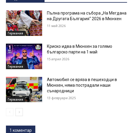
Пълна програма на събора „На Мегдана
на Другата България“ 2026 в Мюнхен
11 май 2026
Германия
Криско идва в Мюнхен за голямо
българско парти на 1 май
15 април 2026
Германия
Автомобил се вряза в пешеходци в
Мюнхен, няма пострадали наши
сънародници
13 февруари 2025
Германия
1 коментар