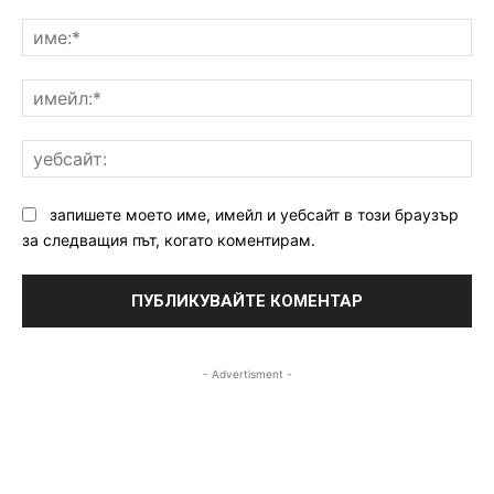
Коментар:
им
им
уе
запишете моето име, имейл и уебсайт в този браузър
за следващия път, когато коментирам.
- Advertisment -