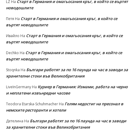
Старт в Германия и омагьосания кръг, в който се въртят
LZ
На
новодошлите
Старт в Германия и омагьосания кръг, в който се
Петя
На
въртят новодошлите
Старт в Германия и омагьосания кръг, в който се
Ивайло
На
въртят новодошлите
Старт в Германия и омагьосания кръг, в който се
Dechko
На
въртят новодошлите
Българи работят за по 16 паунда на час в заводи за
Stoqnka
На
хранителни стоки във Великобритания
Куриер в Германия: Измами, работа на черно
LiveInGermany
На
и неплатени извънредни часове
Голям недостиг на пресонал в
Teodora Etarska-Schuhmacher
На
немските ресторанти и хотели
Българи работят за по 16 паунда на час в заводи
Детелина
На
за хранителни стоки във Великобритания