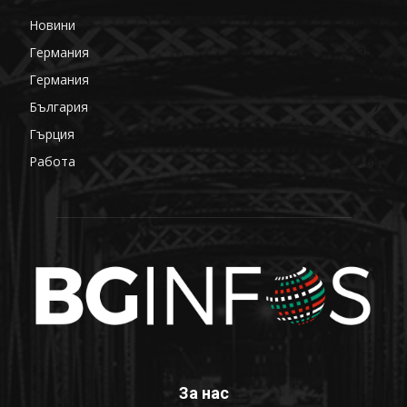
Новини
649
Германия
359
Германия
177
България
87
Гърция
85
Работа
68
За нас