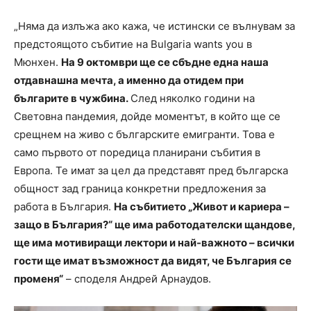
„Няма да излъжа ако кажа, че истински се вълнувам за
предстоящото събитие на Bulgaria wants you в
Мюнхен.
На 9 октомври ще се сбъдне една наша
отдавнашна мечта, а именно да отидем при
българите в чужбина.
След няколко години на
Световна пандемия, дойде моментът, в който ще се
срещнем на живо с българските емигранти. Това е
само първото от поредица планирани събития в
Европа. Те имат за цел да представят пред българска
общност зад граница конкретни предложения за
работа в България.
На събитието „Живот и кариера –
защо в България?“ ще има работодателски щандове,
ще има мотивиращи лектори и най-важното – всички
гости ще имат възможност да видят, че България се
променя“
– споделя Андрей Арнаудов.