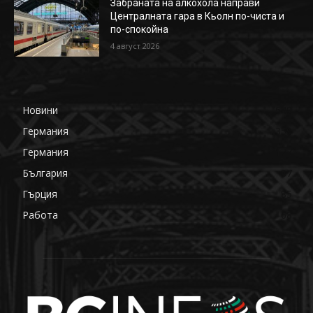
Забраната на алкохола направи
Централната гара в Кьолн по-чиста и
по-спокойна
4 август 2026
Новини
649
Германия
359
Германия
177
България
87
Гърция
85
Работа
68