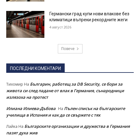
Германски град купи нови влакове без
климатици въпреки рекордните жеги
4 август 2026
Повече
ПОСЛЕДНИ КОМЕНТАРИ
Българин, работещ за DB Security, се бори за
Тихомир
На
живота си след падане от влак в Германия, сънародници
излязоха на протест
Илиана Илиева-Дъбова
Пълен списък на българските
На
училища в Испания и как да се свържете с тях
Българските организации и дружества в Германия
Лайка
На
пазят духа жив