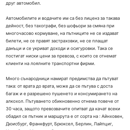
друг автомобил.
Автомобилите и водачите им са без лиценз за такава
дейност, без тахографи, без шофьори за смяна при
многочасово кормуване, на пътниците не се издават
билети, не се правят застраховки, не се плащат
данъци и се укриват доходи и осигуровки. Така се
постигат ниски цени за превоза, с които се отнемат
клиенти на лоялните транспортни фирми.
Много сънародници намират предимства да пътуват
така: от врата до врата, може да се пътува с доста
багаж и е разрешено пушенето и консумирането на
алкохол. Пътуването обикновенно отнема повече от
30 часа, защото превозвачите опитват да качат всеки
обадил се пътник и маршрута е от сорта на : Айнховен,
Дюисбург, Франкфурт, Брюксел, Берлин, Лайпциг,