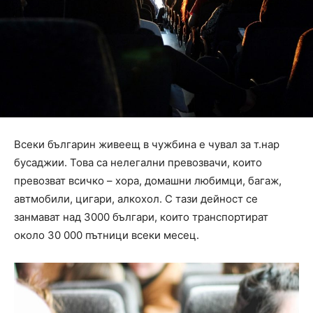
Всеки българин живеещ в чужбина е чувал за т.нар
бусаджии. Това са нелегални превозвачи, които
превозват всичко – хора, домашни любимци, багаж,
автмобили, цигари, алкохол. С тази дейност се
занмават над 3000 българи, които транспортират
около 30 000 пътници всеки месец.