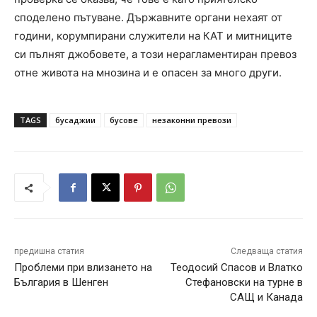
споделено пътуване. Държавните органи нехаят от
години, корумпирани служители на КАТ и митниците
си пълнят джобовете, а този нерагламентиран превоз
отне живота на мнозина и е опасен за много други.
TAGS
бусаджии
бусове
незаконни превози
предишна статия
Следваща статия
Проблеми при влизането на
Теодосий Спасов и Влатко
България в Шенген
Стефановски на турне в
САЩ и Канада