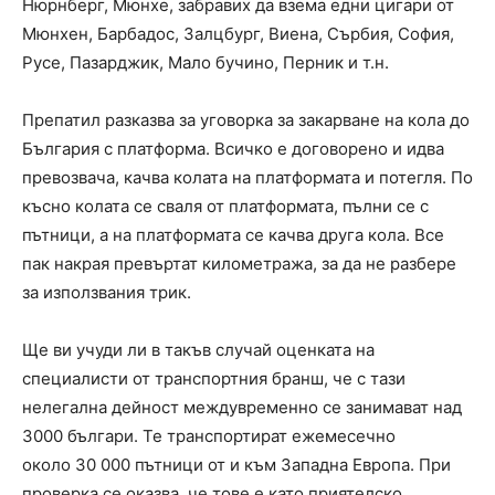
Нюрнберг, Мюнхе, забравих да взема едни цигари от
Мюнхен, Барбадос, Залцбург, Виена, Сърбия, София,
Русе, Пазарджик, Мало бучино, Перник и т.н.
Препатил разказва за уговорка за закарване на кола до
България с платформа. Всичко е договорено и идва
превозвача, качва колата на платформата и потегля. По
късно колата се сваля от платформата, пълни се с
пътници, а на платформата се качва друга кола. Все
пак накрая превъртат километража, за да не разбере
за използвания трик.
Ще ви учуди ли в такъв случай оценката на
специалисти от транспортния бранш, че с тази
нелегална дейност междувременно се занимават над
3000 българи. Te транспортират ежемесечно
около 30 000 пътници от и към Западна Европа. При
проверка се оказва, че тове е като приятелско