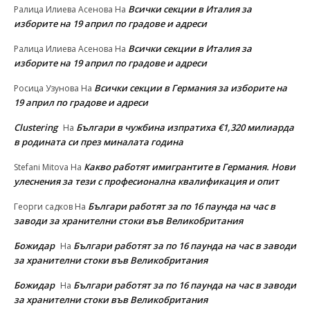
Всички секции в Италия за
Ралица Илиева Асенова
На
изборите на 19 април по градове и адреси
Всички секции в Италия за
Ралица Илиева Асенова
На
изборите на 19 април по градове и адреси
Всички секции в Германия за изборите на
Росица Узунова
На
19 април по градове и адреси
Clustering
Българи в чужбина изпратиха €1,320 милиарда
На
в родината си през миналата година
Какво работят имигрантите в Германия. Нови
Stefani Mitova
На
улеснeния за тези с професионална квалификация и опит
Българи работят за по 16 паунда на час в
Георги садков
На
заводи за хранителни стоки във Великобритания
Божидар
Българи работят за по 16 паунда на час в заводи
На
за хранителни стоки във Великобритания
Божидар
Българи работят за по 16 паунда на час в заводи
На
за хранителни стоки във Великобритания