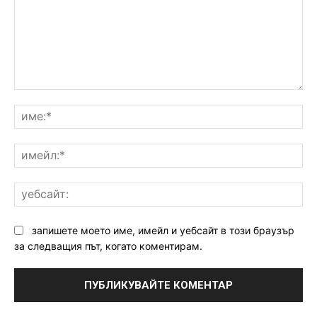
Коментар:
им
им
уе
запишете моето име, имейл и уебсайт в този браузър
за следващия път, когато коментирам.