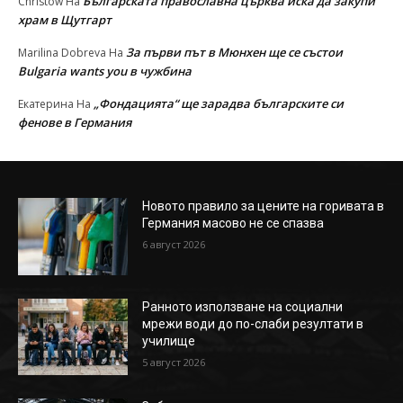
Българската православна църква иска да закупи
Christow
На
храм в Щутгарт
За първи път в Мюнхен ще се състои
Marilina Dobreva
На
Bulgaria wants you в чужбина
„Фондацията“ ще зарадва българските си
Екатерина
На
фенове в Германия
Новото правило за цените на горивата в
Германия масово не се спазва
6 август 2026
Ранното използване на социални
мрежи води до по-слаби резултати в
училище
5 август 2026