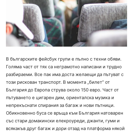
В българските фейсбук групи е пълно с техни обяви.
Голяма част от тях са неграмотно написани и трудно
разбираеми. Все пак има доста желаещи да пътуват с
този рискован транспорт. В момента „билет“ от
България до Европа струва около 150 евро. Част от
пътуването е цигарен дим, ориенталска музика и
непрекъснати спирания за багаж и нови пътници.
Обикновенно буса се връща към България натоварен
със стари домакински елекроуреди, джанти, гуми и
всякакъв друг багаж и дори отзад на платформа някой