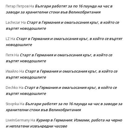
Българи работят за по 16 паунда на час в
Петар Петров
На
заводи за хранителни стоки във Великобритания
Старт в Германия и омагьосания кръг, в който се
Lachezar
На
въртят новодошлите
Старт в Германия и омагьосания кръг, в който се въртят
LZ
На
новодошлите
Старт в Германия и омагьосания кръг, в който се
Петя
На
въртят новодошлите
Старт в Германия и омагьосания кръг, в който се
Ивайло
На
въртят новодошлите
Старт в Германия и омагьосания кръг, в който се
Dechko
На
въртят новодошлите
Българи работят за по 16 паунда на час в заводи за
Stoqnka
На
хранителни стоки във Великобритания
Куриер в Германия: Измами, работа на черно
LiveInGermany
На
и неплатени извънредни часове