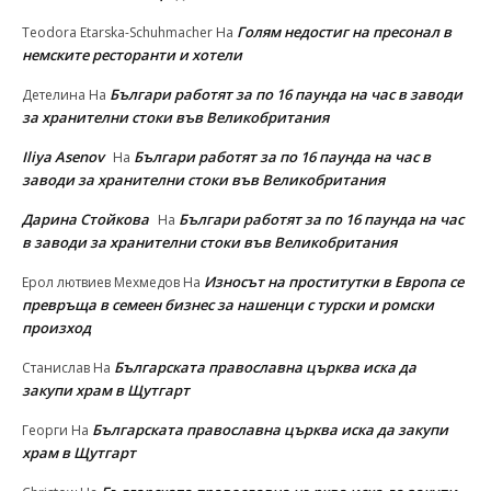
Голям недостиг на пресонал в
Teodora Etarska-Schuhmacher
На
немските ресторанти и хотели
Българи работят за по 16 паунда на час в заводи
Детелина
На
за хранителни стоки във Великобритания
Iliya Asenov
Българи работят за по 16 паунда на час в
На
заводи за хранителни стоки във Великобритания
Дарина Стойкова
Българи работят за по 16 паунда на час
На
в заводи за хранителни стоки във Великобритания
Износът на проститутки в Европа се
Ерол лютвиев Мехмедов
На
превръща в семеен бизнес за нашенци с турски и ромски
произход
Българската православна църква иска да
Станислав
На
закупи храм в Щутгарт
Българската православна църква иска да закупи
Георги
На
храм в Щутгарт