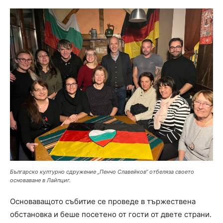
Българско културно сдружение „Пенчо Славейков“ отбеляза своето
основаване в Лайпциг.
Основаващото събитие се проведе в тържествена
обстановка и беше посетено от гости от двете страни.