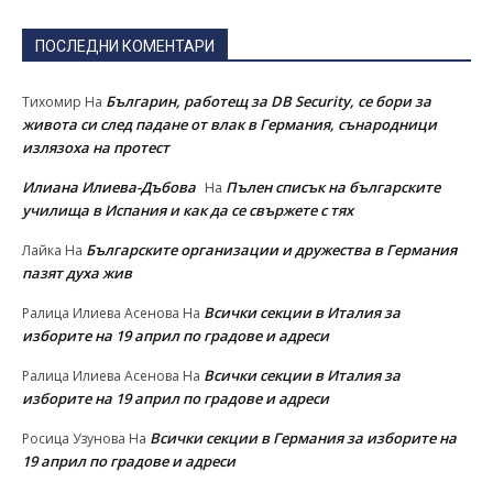
ПОСЛЕДНИ КОМЕНТАРИ
Българин, работещ за DB Security, се бори за
Тихомир
На
живота си след падане от влак в Германия, сънародници
излязоха на протест
Илиана Илиева-Дъбова
Пълен списък на българските
На
училища в Испания и как да се свържете с тях
Българските организации и дружества в Германия
Лайка
На
пазят духа жив
Всички секции в Италия за
Ралица Илиева Асенова
На
изборите на 19 април по градове и адреси
Всички секции в Италия за
Ралица Илиева Асенова
На
изборите на 19 април по градове и адреси
Всички секции в Германия за изборите на
Росица Узунова
На
19 април по градове и адреси