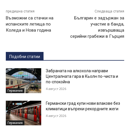
предишна статия
Следваща статия
Възможни са стачки на
Българин е задържан за
испанските летища по
участие в банда,
Коледа и Нова година
извършваща
серийни грабежи в Гърция
Подобни статии
Забраната на алкохола направи
Централната гара в Кьолн по-чиста и
по-спокойна
4 август 2026
Германия
Германски град купи нови влакове без
климатици въпреки рекордните жеги
4 август 2026
Германия