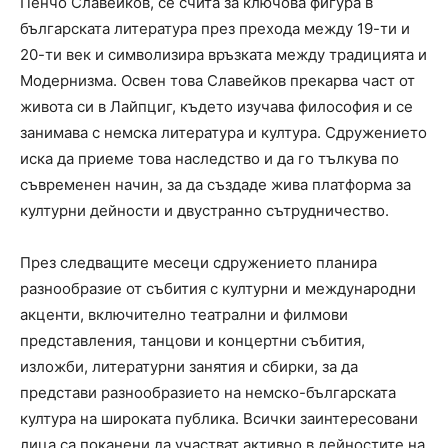
Пенчо Славейков, се счита за ключова фигура в
българската литература през прехода между 19-ти и
20-ти век и символизира връзката между традицията и
Модернизма. Освен това Славейков прекарва част от
живота си в Лайпциг, където изучава философия и се
занимава с немска литература и култура. Сдружението
иска да приеме това наследство и да го тълкува по
съвременен начин, за да създаде жива платформа за
културни дейности и двустранно сътрудничество.
През следващите месеци сдружението планира
разнообразие от събития с културни и международни
акценти, включително театрални и филмови
представления, танцови и концертни събития,
изложби, литературни занятия и сбирки, за да
представи разнообразието на немско-българската
култура на широката публика. Всички заинтересовани
лица са поканени да участват активно в дейностите на