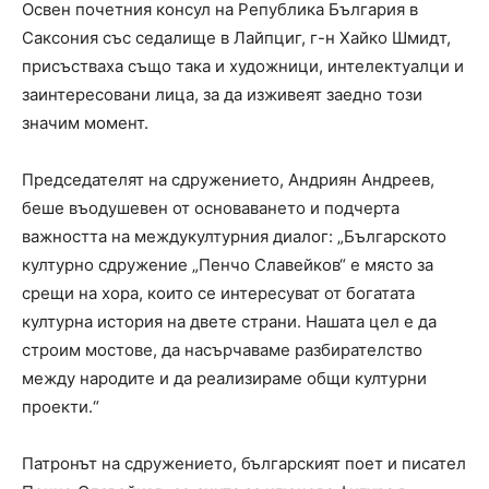
Освен почетния консул на Република България в
Саксония със седалище в Лайпциг, г-н Хайко Шмидт,
присъстваха също така и художници, интелектуалци и
заинтересовани лица, за да изживеят заедно този
значим момент.
Председателят на сдружението, Андриян Андреев,
беше въодушевен от основаването и подчерта
важността на междукултурния диалог: „Българското
културно сдружение „Пенчо Славейков“ е място за
срещи на хора, които се интересуват от богатата
културна история на двете страни. Нашата цел е да
строим мостове, да насърчаваме разбирателство
между народите и да реализираме общи културни
проекти.“
Патронът на сдружението, българският поет и писател