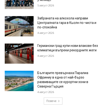
5 август 2026
Забраната на алкохола направи
Централната гара в Кьолн по-чиста и
по-спокойна
4 август 2026
Германски град купи нови влакове без
климатици въпреки рекордните жеги
4 август 2026
Българите превърнаха Паралиа
Офриниу в една от най-бързо
развиващите се курортни зони в
Северна Гърция
4 август 2026
Повече