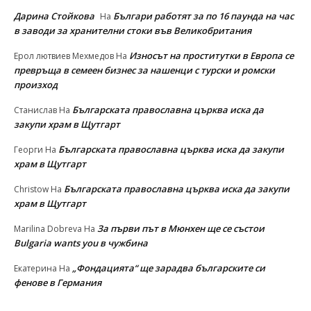
Дарина Стойкова
Българи работят за по 16 паунда на час
На
в заводи за хранителни стоки във Великобритания
Износът на проститутки в Европа се
Ерол лютвиев Мехмедов
На
превръща в семеен бизнес за нашенци с турски и ромски
произход
Българската православна църква иска да
Станислав
На
закупи храм в Щутгарт
Българската православна църква иска да закупи
Георги
На
храм в Щутгарт
Българската православна църква иска да закупи
Christow
На
храм в Щутгарт
За първи път в Мюнхен ще се състои
Marilina Dobreva
На
Bulgaria wants you в чужбина
„Фондацията“ ще зарадва българските си
Екатерина
На
фенове в Германия