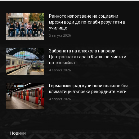
Ранното използване на социални
мрежи води до по-слаби резултати в
училище
5 август 2026
Забраната на алкохола направи
Централната гара в Кьолн по-чиста и
по-спокойна
4 август 2026
Германски град купи нови влакове без
климатици въпреки рекордните жеги
4 август 2026
Новини
648