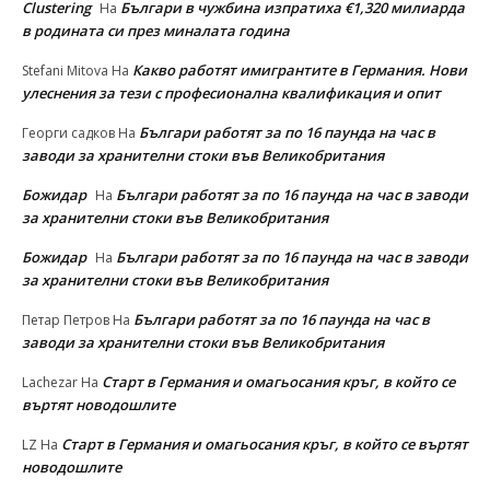
Clustering
Българи в чужбина изпратиха €1,320 милиарда
На
в родината си през миналата година
Какво работят имигрантите в Германия. Нови
Stefani Mitova
На
улеснeния за тези с професионална квалификация и опит
Българи работят за по 16 паунда на час в
Георги садков
На
заводи за хранителни стоки във Великобритания
Божидар
Българи работят за по 16 паунда на час в заводи
На
за хранителни стоки във Великобритания
Божидар
Българи работят за по 16 паунда на час в заводи
На
за хранителни стоки във Великобритания
Българи работят за по 16 паунда на час в
Петар Петров
На
заводи за хранителни стоки във Великобритания
Старт в Германия и омагьосания кръг, в който се
Lachezar
На
въртят новодошлите
Старт в Германия и омагьосания кръг, в който се въртят
LZ
На
новодошлите