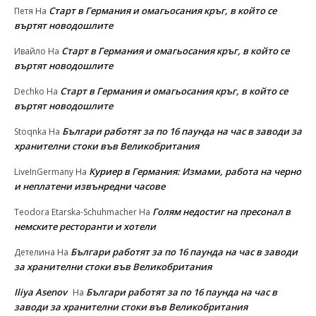
Старт в Германия и омагьосания кръг, в който се
Петя
На
въртят новодошлите
Старт в Германия и омагьосания кръг, в който се
Ивайло
На
въртят новодошлите
Старт в Германия и омагьосания кръг, в който се
Dechko
На
въртят новодошлите
Българи работят за по 16 паунда на час в заводи за
Stoqnka
На
хранителни стоки във Великобритания
Куриер в Германия: Измами, работа на черно
LiveInGermany
На
и неплатени извънредни часове
Голям недостиг на пресонал в
Teodora Etarska-Schuhmacher
На
немските ресторанти и хотели
Българи работят за по 16 паунда на час в заводи
Детелина
На
за хранителни стоки във Великобритания
Iliya Asenov
Българи работят за по 16 паунда на час в
На
заводи за хранителни стоки във Великобритания