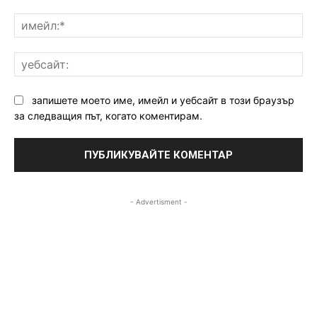
им
уе
запишете моето име, имейл и уебсайт в този браузър
за следващия път, когато коментирам.
- Advertisment -