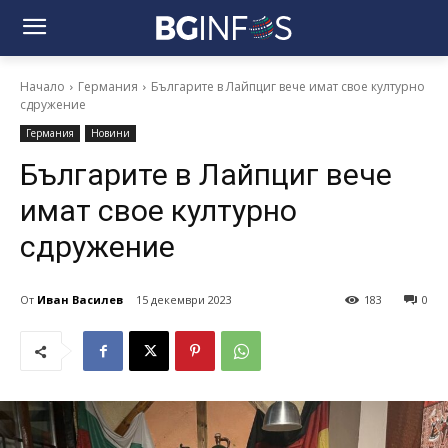
Начало
Германия
Българите в Лайпциг вече имат свое културно
сдружение
Германия
Новини
Българите в Лайпциг вече
имат свое културно
сдружение
От
Иван Василев
15 декември 2023
183
0