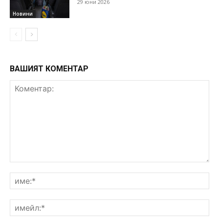
29 юни 2026
Новини
ВАШИЯТ КОМЕНТАР
Коментар:
им
им