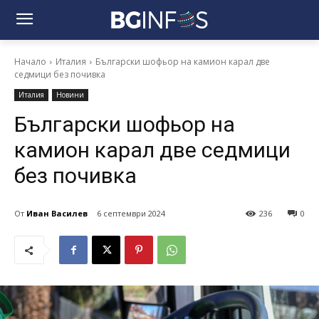
Начало
Италия
Български шофьор на камион карал две
седмици без почивка
Италия
Новини
Български шофьор на
камион карал две седмици
без почивка
От
Иван Василев
6 септември 2024
236
0