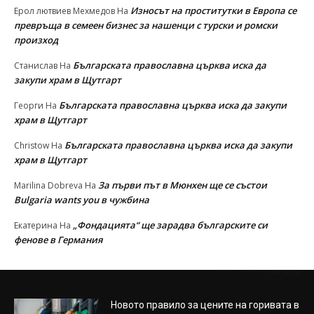
Износът на проститутки в Европа се
Ерол лютвиев Мехмедов
На
превръща в семеен бизнес за нашенци с турски и ромски
произход
Българската православна църква иска да
Станислав
На
закупи храм в Щутгарт
Българската православна църква иска да закупи
Георги
На
храм в Щутгарт
Българската православна църква иска да закупи
Christow
На
храм в Щутгарт
За първи път в Мюнхен ще се състои
Marilina Dobreva
На
Bulgaria wants you в чужбина
„Фондацията“ ще зарадва българските си
Екатерина
На
фенове в Германия
Новото правило за цените на горивата в