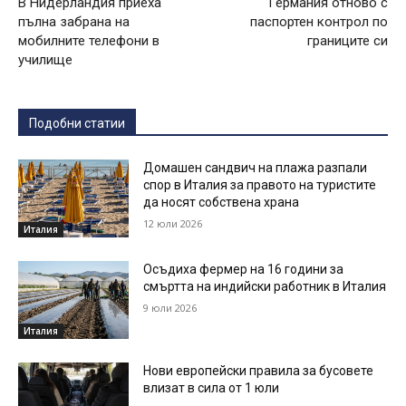
В Нидерландия приеха
Германия отново с
пълна забрана на
паспортен контрол по
мобилните телефони в
границите си
училище
Подобни статии
Домашен сандвич на плажа разпали
спор в Италия за правото на туристите
да носят собствена храна
12 юли 2026
Италия
Осъдиха фермер на 16 години за
смъртта на индийски работник в Италия
9 юли 2026
Италия
Нови европейски правила за бусовете
влизат в сила от 1 юли