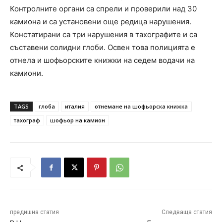
Контролните органи са спрели и проверили над 30
камиона и са установени още редица нарушения.
Констатирани са три нарушения в тахографите и са
съставени солидни глоби. Освен това полицията е
отнела и шофьорските книжки на седем водачи на
камиони.
TAGS
глоба
италия
отнемане на шофьорска книжка
тахограф
шофьор на камион
предишна статия
Следваща статия