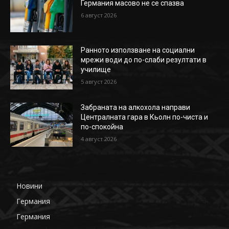
Германия масово не се спазва
6 август 2026
Ранното използване на социални
мрежи води до по-слаби резултати в
училище
5 август 2026
Забраната на алкохола направи
Централната гара в Кьолн по-чиста и
по-спокойна
4 август 2026
Новини
649
Германия
359
Германия
177