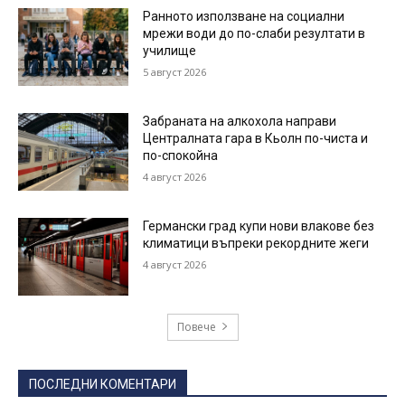
Ранното използване на социални
мрежи води до по-слаби резултати в
училище
5 август 2026
Забраната на алкохола направи
Централната гара в Кьолн по-чиста и
по-спокойна
4 август 2026
Германски град купи нови влакове без
климатици въпреки рекордните жеги
4 август 2026
Повече
ПОСЛЕДНИ КОМЕНТАРИ