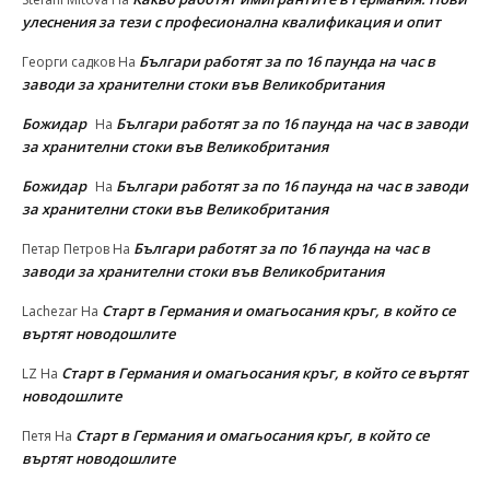
улеснeния за тези с професионална квалификация и опит
Българи работят за по 16 паунда на час в
Георги садков
На
заводи за хранителни стоки във Великобритания
Божидар
Българи работят за по 16 паунда на час в заводи
На
за хранителни стоки във Великобритания
Божидар
Българи работят за по 16 паунда на час в заводи
На
за хранителни стоки във Великобритания
Българи работят за по 16 паунда на час в
Петар Петров
На
заводи за хранителни стоки във Великобритания
Старт в Германия и омагьосания кръг, в който се
Lachezar
На
въртят новодошлите
Старт в Германия и омагьосания кръг, в който се въртят
LZ
На
новодошлите
Старт в Германия и омагьосания кръг, в който се
Петя
На
въртят новодошлите