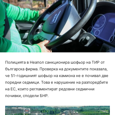
Полицията в Неапол санкционира шофьор на ТИР от
българска фирма. Проверка на документите показала,
че 51-годишният шофьор на камиона не е почивал две
поредни седмици. Това е нарушение на разпоредбите
на ЕС, които регламентират редовни седмични
почивки, сподели БНР.