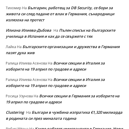
Българин, работещ за DB Security, се бори за
Тихомир
На
живота си след падане от влак в Германия, сънародници
излязоха на протест
Илиана Илиева-Дъбова
Пълен списък на българските
На
училища в Испания и как да се свържете с тях
Българските организации и дружества в Германия
Лайка
На
пазят духа жив
Всички секции в Италия за
Ралица Илиева Асенова
На
изборите на 19 април по градове и адреси
Всички секции в Италия за
Ралица Илиева Асенова
На
изборите на 19 април по градове и адреси
Всички секции в Германия за изборите на
Росица Узунова
На
19 април по градове и адреси
Clustering
Българи в чужбина изпратиха €1,320 милиарда
На
в родината си през миналата година
Какво работят имигрантите в Германия. Нови
Stefani Mitova
На