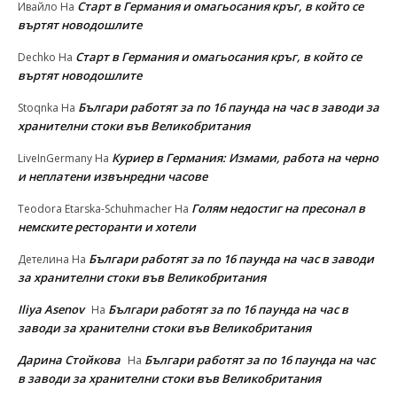
Старт в Германия и омагьосания кръг, в който се
Ивайло
На
въртят новодошлите
Старт в Германия и омагьосания кръг, в който се
Dechko
На
въртят новодошлите
Българи работят за по 16 паунда на час в заводи за
Stoqnka
На
хранителни стоки във Великобритания
Куриер в Германия: Измами, работа на черно
LiveInGermany
На
и неплатени извънредни часове
Голям недостиг на пресонал в
Teodora Etarska-Schuhmacher
На
немските ресторанти и хотели
Българи работят за по 16 паунда на час в заводи
Детелина
На
за хранителни стоки във Великобритания
Iliya Asenov
Българи работят за по 16 паунда на час в
На
заводи за хранителни стоки във Великобритания
Дарина Стойкова
Българи работят за по 16 паунда на час
На
в заводи за хранителни стоки във Великобритания