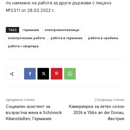
по наемане на работа за други държави с лиценз
№3311 от 28.03.2022 г.
TAGS
германия
електромонтажници
електротехник работа
работа в германия
работа в чужбина
работа с квартира
предишна статия
Следваща статия
Социален асистент за
Камериерка за летен сезон
възрастна жена в Schöneck
2026 в Ybbs an der Donau,
Kilianstädten, Германия
Австрия