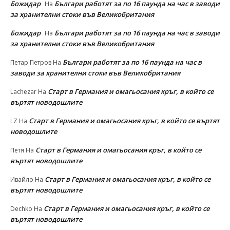
Божидар
Българи работят за по 16 паунда на час в заводи
На
за хранителни стоки във Великобритания
Божидар
Българи работят за по 16 паунда на час в заводи
На
за хранителни стоки във Великобритания
Българи работят за по 16 паунда на час в
Петар Петров
На
заводи за хранителни стоки във Великобритания
Старт в Германия и омагьосания кръг, в който се
Lachezar
На
въртят новодошлите
Старт в Германия и омагьосания кръг, в който се въртят
LZ
На
новодошлите
Старт в Германия и омагьосания кръг, в който се
Петя
На
въртят новодошлите
Старт в Германия и омагьосания кръг, в който се
Ивайло
На
въртят новодошлите
Старт в Германия и омагьосания кръг, в който се
Dechko
На
въртят новодошлите