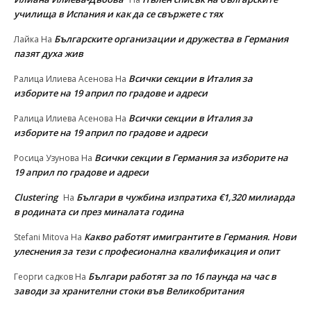
училища в Испания и как да се свържете с тях
Българските организации и дружества в Германия
Лайка
На
пазят духа жив
Всички секции в Италия за
Ралица Илиева Асенова
На
изборите на 19 април по градове и адреси
Всички секции в Италия за
Ралица Илиева Асенова
На
изборите на 19 април по градове и адреси
Всички секции в Германия за изборите на
Росица Узунова
На
19 април по градове и адреси
Clustering
Българи в чужбина изпратиха €1,320 милиарда
На
в родината си през миналата година
Какво работят имигрантите в Германия. Нови
Stefani Mitova
На
улеснeния за тези с професионална квалификация и опит
Българи работят за по 16 паунда на час в
Георги садков
На
заводи за хранителни стоки във Великобритания