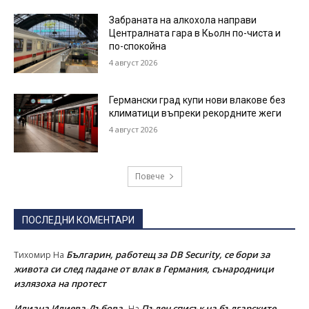
Забраната на алкохола направи
Централната гара в Кьолн по-чиста и
по-спокойна
4 август 2026
Германски град купи нови влакове без
климатици въпреки рекордните жеги
4 август 2026
Повече
ПОСЛЕДНИ КОМЕНТАРИ
Българин, работещ за DB Security, се бори за
Тихомир
На
живота си след падане от влак в Германия, сънародници
излязоха на протест
Илиана Илиева-Дъбова
Пълен списък на българските
На