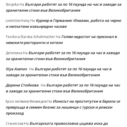
Българи работят за по 16 паунда на час в заводи за
Stoqnka
На
хранителни стоки във Великобритания
Куриер в Германия: Измами, работа на черно
LiveInGermany
На
и неплатени извънредни часове
Голям недостиг на пресонал в
Teodora Etarska-Schuhmacher
На
немските ресторанти и хотели
Българи работят за по 16 паунда на час в заводи
Детелина
На
за хранителни стоки във Великобритания
Iliya Asenov
Българи работят за по 16 паунда на час в
На
заводи за хранителни стоки във Великобритания
Дарина Стойкова
Българи работят за по 16 паунда на час
На
в заводи за хранителни стоки във Великобритания
Износът на проститутки в Европа се
Ерол лютвиев Мехмедов
На
превръща в семеен бизнес за нашенци с турски и ромски
произход
Българската православна църква иска да
Станислав
На