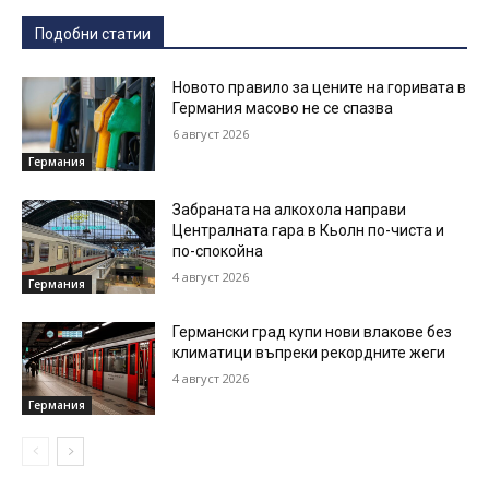
Подобни статии
Новото правило за цените на горивата в
Германия масово не се спазва
6 август 2026
Германия
Забраната на алкохола направи
Централната гара в Кьолн по-чиста и
по-спокойна
4 август 2026
Германия
Германски град купи нови влакове без
климатици въпреки рекордните жеги
4 август 2026
Германия