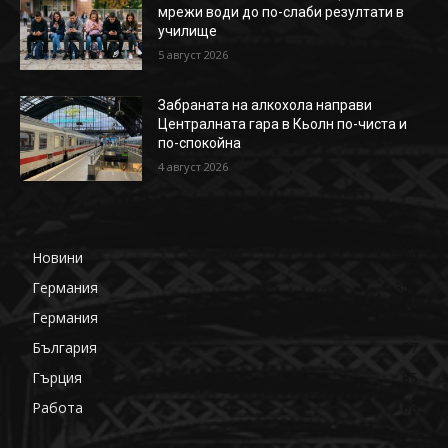
мрежи води до по-слаби резултати в
училище
5 август 2026
Забраната на алкохола направи
Централната гара в Кьолн по-чиста и
по-спокойна
4 август 2026
Новини
649
Германия
359
Германия
177
България
87
Гърция
85
Работа
68