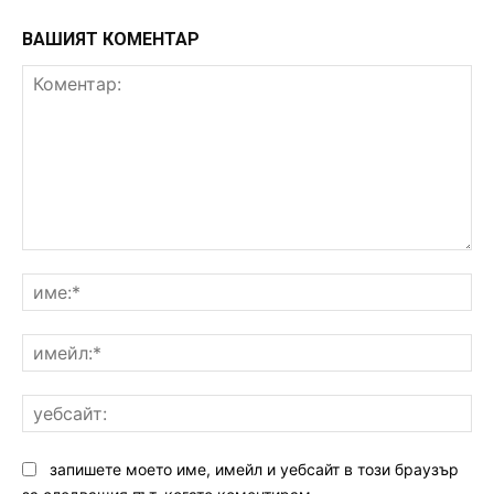
ВАШИЯТ КОМЕНТАР
Коментар:
им
им
уе
запишете моето име, имейл и уебсайт в този браузър