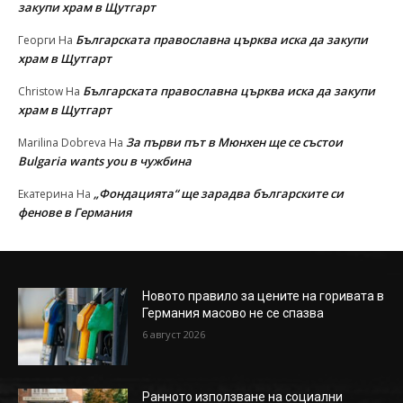
закупи храм в Щутгарт
Българската православна църква иска да закупи
Георги
На
храм в Щутгарт
Българската православна църква иска да закупи
Christow
На
храм в Щутгарт
За първи път в Мюнхен ще се състои
Marilina Dobreva
На
Bulgaria wants you в чужбина
„Фондацията“ ще зарадва българските си
Екатерина
На
фенове в Германия
Новото правило за цените на горивата в
Германия масово не се спазва
6 август 2026
Ранното използване на социални