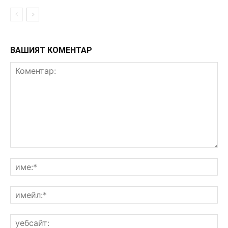
ВАШИЯТ КОМЕНТАР
Коментар:
им
им
уе