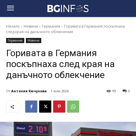
Начало
Новини
Германия
Горивата в Германия поскъпнаха
след края на данъчното облекчение
Германия
Новини
Горивата в Германия
поскъпнаха след края на
данъчното облекчение
От
Антония Кючукова
1 юли 2026
99
0