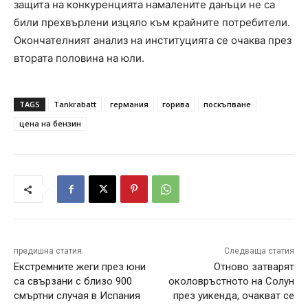
защита на конкуренцията намалените данъци не са
били прехвърлени изцяло към крайните потребители.
Окончателният анализ на институцията се очаква през
втората половина на юли.
TAGS
Tankrabatt
германия
горива
поскъпване
цена на бензин
предишна статия
Следваща статия
Екстремните жеги през юни
Отново затварят
са свързани с близо 900
околовръстното на Солун
смъртни случая в Испания
през уикенда, очакват се