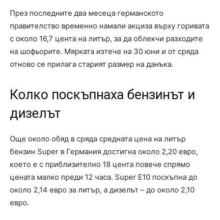
През последните два месеца германското
правителство временно намали акциза върху горивата
с около 16,7 цента на литър, за да облекчи разходите
на шофьорите. Мярката изтече на 30 юни и от сряда
отново се прилага старият размер на данъка.
Колко поскъпнаха бензинът и
дизелът
Още около обяд в сряда средната цена на литър
бензин Super в Германия достигна около 2,20 евро,
което е с приблизително 18 цента повече спрямо
цената малко преди 12 часа. Super E10 поскъпна до
около 2,14 евро за литър, а дизелът – до около 2,10
евро.