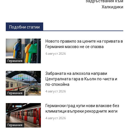
задръствания към
Халкидики
Подобни статии
Новото правило за цените на горивата в
Германия масово не се спазва
6 август 2026
Германия
Забраната на алкохола направи
Централната гара в Кьолн по-чиста и
по-спокойна
4 август 2026
Германия
Германски град купи нови влакове без
климатици въпреки рекордните жеги
4 август 2026
Германия