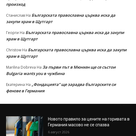
произход
Българската православна църква иска да
Станислав
На
закупи храм в Щутгарт
Българската православна църква иска да закупи
Георги
На
храм в Щутгарт
Българската православна църква иска да закупи
Christow
На
храм в Щутгарт
За първи път в Мюнхен ще се състои
Marilina Dobreva
На
Bulgaria wants you в чужбина
„Фондацията“ ще зарадва българските си
Екатерина
На
фенове в Германия
Новото правило за цените на горивата в
Германия масово не се спазва
6 август 2026