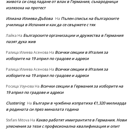
живота си след падане от влак в Германия, сънародници
излязоха на протест
Илиана Илиева-Дъбова
Пълен списък на българските
На
училища в Испания и как да се свържете с тях
Българските организации и дружества в Германия
Лайка
На
пазят духа жив
Всички секции в Италия за
Ралица Илиева Асенова
На
изборите на 19 април по градове и адреси
Всички секции в Италия за
Ралица Илиева Асенова
На
изборите на 19 април по градове и адреси
Всички секции в Германия за изборите на
Росица Узунова
На
19 април по градове и адреси
Clustering
Българи в чужбина изпратиха €1,320 милиарда
На
в родината си през миналата година
Какво работят имигрантите в Германия. Нови
Stefani Mitova
На
улеснeния за тези с професионална квалификация и опит