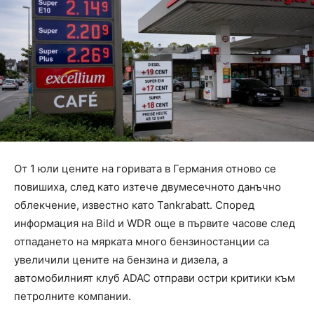
От 1 юли цените на горивата в Германия отново се
повишиха, след като изтече двумесечното данъчно
облекчение, известно като Tankrabatt. Според
информация на Bild и WDR още в първите часове след
отпадането на мярката много бензиностанции са
увеличили цените на бензина и дизела, а
автомобилният клуб ADAC отправи остри критики към
петролните компании.