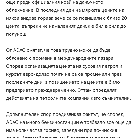
още преди официалния край на данъчното
облекчение. В последния ден на мярката цените на
някои видове горива вече са се повишили с близо 20
цента, въпреки че намаленият данък е бил в сила до
полунощ.
От ADAC смятат, че това трудно може да бъде
обяснено с промени в международните пазари.
Според организацията цената на суровия петрол и
курсът евро-долар почти не са се променили през
последните дни, а повишението на цените е било
предприето преждевременно. Оттам определят
действията на петролните компании като съмнителни.
Допълнителен спор предизвиква фактът, че според
ADAC на много бензиностанции е трябвало все още да
има количества гориво, заредени при по-ниския