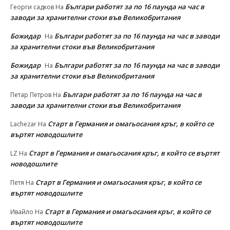
Българи работят за по 16 паунда на час в
Георги садков
На
заводи за хранителни стоки във Великобритания
Божидар
Българи работят за по 16 паунда на час в заводи
На
за хранителни стоки във Великобритания
Божидар
Българи работят за по 16 паунда на час в заводи
На
за хранителни стоки във Великобритания
Българи работят за по 16 паунда на час в
Петар Петров
На
заводи за хранителни стоки във Великобритания
Старт в Германия и омагьосания кръг, в който се
Lachezar
На
въртят новодошлите
Старт в Германия и омагьосания кръг, в който се въртят
LZ
На
новодошлите
Старт в Германия и омагьосания кръг, в който се
Петя
На
въртят новодошлите
Старт в Германия и омагьосания кръг, в който се
Ивайло
На
въртят новодошлите