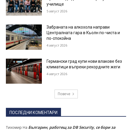
училище
5 август 2026
Забраната на алкохола направи
Централната гара в Кьолн по-чиста и
по-спокойна
4 август 2026
Германски град купи нови влакове без
климатици въпреки рекордните жеги
4 август 2026
Повече
ПОСЛЕДНИ КОМЕНТАРИ
Българин, работещ за DB Security, се бори за
Тихомир
На