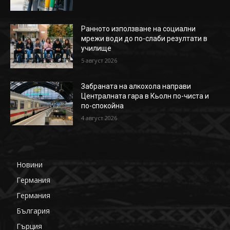
Ранното използване на социални
мрежи води до по-слаби резултати в
училище
5 август 2026
Забраната на алкохола направи
Централната гара в Кьолн по-чиста и
по-спокойна
4 август 2026
Новини
649
Германия
359
Германия
177
България
87
Гърция
85