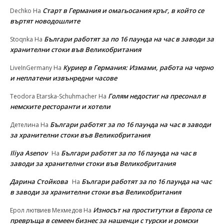
Старт в Германия и омагьосания кръг, в който се
Dechko
На
въртят новодошлите
Българи работят за по 16 паунда на час в заводи за
Stoqnka
На
хранителни стоки във Великобритания
Куриер в Германия: Измами, работа на черно
LiveInGermany
На
и неплатени извънредни часове
Голям недостиг на пресонал в
Teodora Etarska-Schuhmacher
На
немските ресторанти и хотели
Българи работят за по 16 паунда на час в заводи
Детелина
На
за хранителни стоки във Великобритания
Iliya Asenov
Българи работят за по 16 паунда на час в
На
заводи за хранителни стоки във Великобритания
Дарина Стойкова
Българи работят за по 16 паунда на час
На
в заводи за хранителни стоки във Великобритания
Износът на проститутки в Европа се
Ерол лютвиев Мехмедов
На
превръща в семеен бизнес за нашенци с турски и ромски