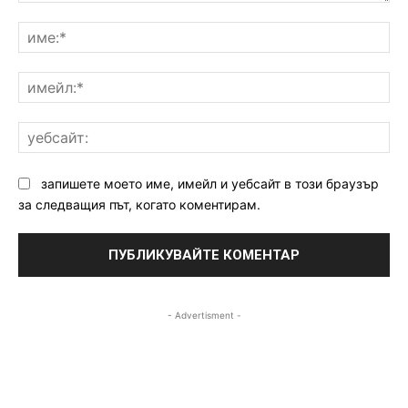
Коментар:
им
им
уе
запишете моето име, имейл и уебсайт в този браузър
за следващия път, когато коментирам.
- Advertisment -