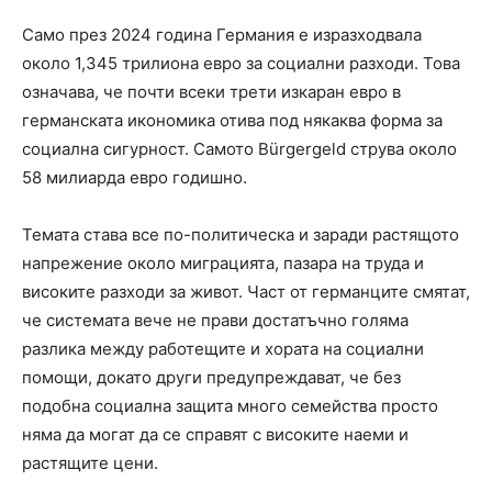
Само през 2024 година Германия е изразходвала
около 1,345 трилиона евро за социални разходи. Това
означава, че почти всеки трети изкаран евро в
германската икономика отива под някаква форма за
социална сигурност. Самото Bürgergeld струва около
58 милиарда евро годишно.
Темата става все по-политическа и заради растящото
напрежение около миграцията, пазара на труда и
високите разходи за живот. Част от германците смятат,
че системата вече не прави достатъчно голяма
разлика между работещите и хората на социални
помощи, докато други предупреждават, че без
подобна социална защита много семейства просто
няма да могат да се справят с високите наеми и
растящите цени.