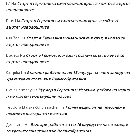
Старт в Германия и омагьосания кръг, в който се въртят
LZ
На
новодошлите
Старт в Германия и омагьосания кръг, в който се
Петя
На
въртят новодошлите
Старт в Германия и омагьосания кръг, в който се
Ивайло
На
въртят новодошлите
Старт в Германия и омагьосания кръг, в който се
Dechko
На
въртят новодошлите
Българи работят за по 16 паунда на час в заводи за
Stoqnka
На
хранителни стоки във Великобритания
Куриер в Германия: Измами, работа на черно
LiveInGermany
На
и неплатени извънредни часове
Голям недостиг на пресонал в
Teodora Etarska-Schuhmacher
На
немските ресторанти и хотели
Българи работят за по 16 паунда на час в заводи
Детелина
На
за хранителни стоки във Великобритания