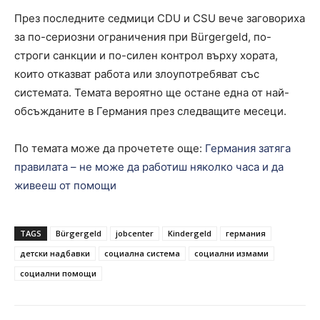
През последните седмици CDU и CSU вече заговориха
за по-сериозни ограничения при Bürgergeld, по-
строги санкции и по-силен контрол върху хората,
които отказват работа или злоупотребяват със
системата. Темата вероятно ще остане една от най-
обсъжданите в Германия през следващите месеци.
По темата може да прочетете още:
Германия затяга
правилата – не може да работиш няколко часа и да
живееш от помощи
TAGS
Bürgergeld
jobcenter
Kindergeld
германия
детски надбавки
социална система
социални измами
социални помощи