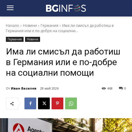
Начало
Новини
Германия
Има ли смисъл да работиш в
Германия или е по-добре на социални...
Германия
Новини
Има ли смисъл да работиш
в Германия или е по-добре
на социални помощи
От
Иван Василев
28 май 2026
468
0