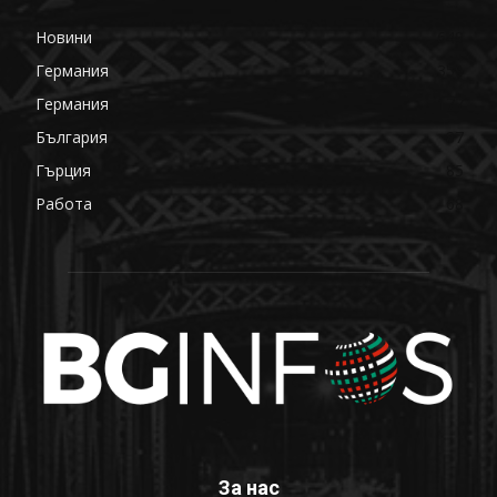
Новини
649
Германия
359
Германия
177
България
87
Гърция
85
Работа
68
За нас