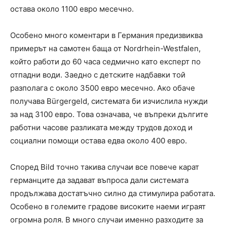
остава около 1100 евро месечно.
Особено много коментари в Германия предизвиква
примерът на самотен баща от Nordrhein-Westfalen,
който работи до 60 часа седмично като експерт по
отпадни води. Заедно с детските надбавки той
разполага с около 3500 евро месечно. Ако обаче
получава Bürgergeld, системата би изчислила нужди
за над 3100 евро. Това означава, че въпреки дългите
работни часове разликата между трудов доход и
социални помощи остава едва около 400 евро.
Според Bild точно такива случаи все повече карат
германците да задават въпроса дали системата
продължава достатъчно силно да стимулира работата.
Особено в големите градове високите наеми играят
огромна роля. В много случаи именно разходите за