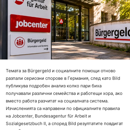
Темата за Bürgergeld и социалните помощи отново
разпали сериозни спорове в Германия, след като Bild
публикува подробен анализ колко пари биха
получавали различни семейства и работещи хора, ако
вместо работа разчитат на социалната система.
Изчисленията са направени по официалните правила
на Jobcenter, Bundesagentur für Arbeit и
Sozialgesetzbuch II, а според Bild резултатите повдигат