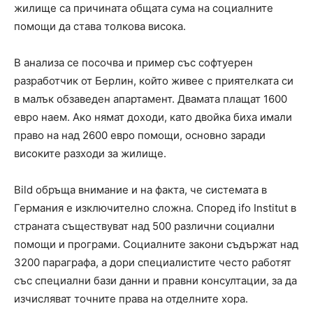
жилище са причината общата сума на социалните
помощи да става толкова висока.
В анализа се посочва и пример със софтуерен
разработчик от Берлин, който живее с приятелката си
в малък обзаведен апартамент. Двамата плащат 1600
евро наем. Ако нямат доходи, като двойка биха имали
право на над 2600 евро помощи, основно заради
високите разходи за жилище.
Bild обръща внимание и на факта, че системата в
Германия е изключително сложна. Според ifo Institut в
страната съществуват над 500 различни социални
помощи и програми. Социалните закони съдържат над
3200 параграфа, а дори специалистите често работят
със специални бази данни и правни консултации, за да
изчисляват точните права на отделните хора.