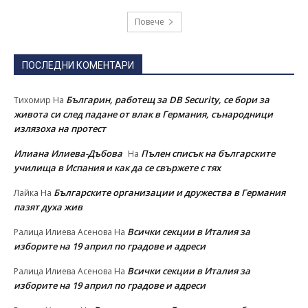
Повече
ПОСЛЕДНИ КОМЕНТАРИ
Българин, работещ за DB Security, се бори за
Тихомир
На
живота си след падане от влак в Германия, сънародници
излязоха на протест
Илиана Илиева-Дъбова
Пълен списък на българските
На
училища в Испания и как да се свържете с тях
Българските организации и дружества в Германия
Лайка
На
пазят духа жив
Всички секции в Италия за
Ралица Илиева Асенова
На
изборите на 19 април по градове и адреси
Всички секции в Италия за
Ралица Илиева Асенова
На
изборите на 19 април по градове и адреси