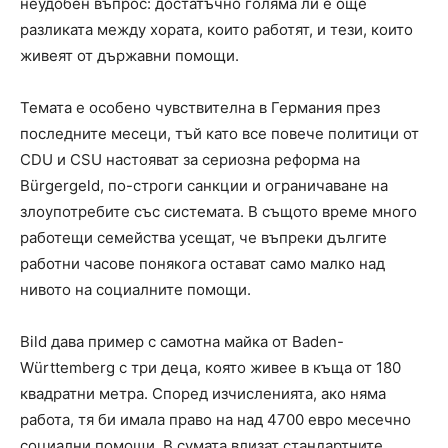
неудобен въпрос: достатъчно голяма ли е още
разликата между хората, които работят, и тези, които
живеят от държавни помощи.
Темата е особено чувствителна в Германия през
последните месеци, тъй като все повече политици от
CDU и CSU настояват за сериозна реформа на
Bürgergeld, по-строги санкции и ограничаване на
злоупотребите със системата. В същото време много
работещи семейства усещат, че въпреки дългите
работни часове понякога остават само малко над
нивото на социалните помощи.
Bild дава пример с самотна майка от Baden-
Württemberg с три деца, която живее в къща от 180
квадратни метра. Според изчисленията, ако няма
работа, тя би имала право на над 4700 евро месечно
социални помощи. В сумата влизат стандартните