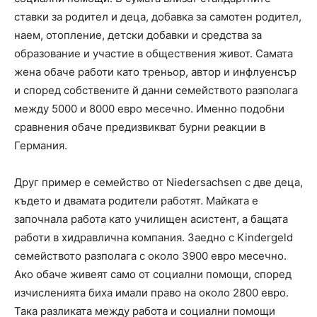
ставки за родител и деца, добавка за самотен родител,
наем, отопление, детски добавки и средства за
образование и участие в обществения живот. Самата
жена обаче работи като треньор, автор и инфлуенсър
и според собствените й данни семейството разполага
между 5000 и 8000 евро месечно. Именно подобни
сравнения обаче предизвикват бурни реакции в
Германия.
Друг пример е семейство от Niedersachsen с две деца,
където и двамата родители работят. Майката е
започнала работа като училищен асистент, а бащата
работи в хидравлична компания. Заедно с Kindergeld
семейството разполага с около 3900 евро месечно.
Ако обаче живеят само от социални помощи, според
изчисленията биха имали право на около 2800 евро.
Така разликата между работа и социални помощи