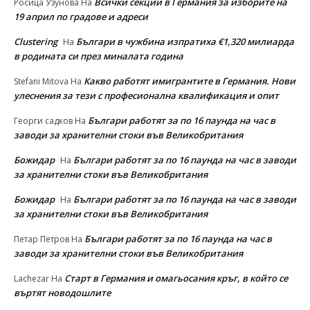
Всички секции в Германия за изборите на
Росица Узунова
На
19 април по градове и адреси
Clustering
Българи в чужбина изпратиха €1,320 милиарда
На
в родината си през миналата година
Какво работят имигрантите в Германия. Нови
Stefani Mitova
На
улеснeния за тези с професионална квалификация и опит
Българи работят за по 16 паунда на час в
Георги садков
На
заводи за хранителни стоки във Великобритания
Божидар
Българи работят за по 16 паунда на час в заводи
На
за хранителни стоки във Великобритания
Божидар
Българи работят за по 16 паунда на час в заводи
На
за хранителни стоки във Великобритания
Българи работят за по 16 паунда на час в
Петар Петров
На
заводи за хранителни стоки във Великобритания
Старт в Германия и омагьосания кръг, в който се
Lachezar
На
въртят новодошлите