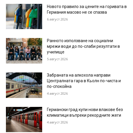
Новото правило за цените на горивата в
Германия масово не се спазва
6 август 2026
Ранното използване на социални
мрежи води до по-слаби резултати в
училище
5 август 2026
Забраната на алкохола направи
Централната гара в Кьолн по-чиста и
по-спокойна
4 август 2026
Германски град купи нови влакове без
климатици въпреки рекордните жеги
4 август 2026