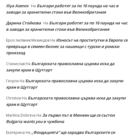
Iliya Asenov
Българи работят за по 16 паунда на час в
На
заводи за хранителни стоки във Великобритания
Дарина Стойкова
Българи работят за по 16 паунда на час
На
в заводи за хранителни стоки във Великобритания
Износът на проститутки в Европа се
Ерол лютвиев Мехмедов
На
превръща в семеен бизнес за нашенци с турски и ромски
произход
Българската православна църква иска да
Станислав
На
закупи храм в Щутгарт
Българската православна църква иска да закупи
Георги
На
храм в Щутгарт
Българската православна църква иска да закупи
Christow
На
храм в Щутгарт
За първи път в Мюнхен ще се състои
Marilina Dobreva
На
Bulgaria wants you в чужбина
„Фондацията“ ще зарадва българските си
Екатерина
На