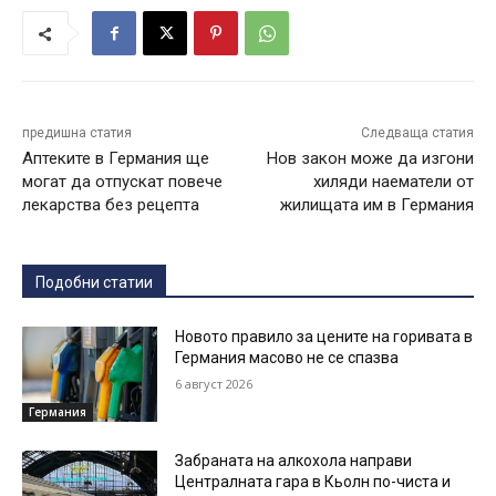
предишна статия
Следваща статия
Аптеките в Германия ще
Нов закон може да изгони
могат да отпускат повече
хиляди наематели от
лекарства без рецепта
жилищата им в Германия
Подобни статии
Новото правило за цените на горивата в
Германия масово не се спазва
6 август 2026
Германия
Забраната на алкохола направи
Централната гара в Кьолн по-чиста и