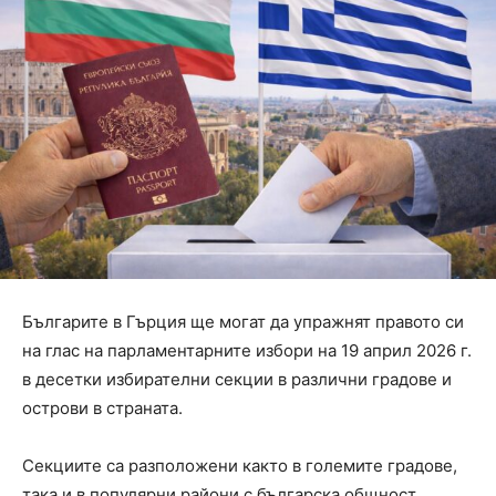
Българите в Гърция ще могат да упражнят правото си
на глас на парламентарните избори на 19 април 2026 г.
в десетки избирателни секции в различни градове и
острови в страната.
Секциите са разположени както в големите градове,
така и в популярни райони с българска общност,