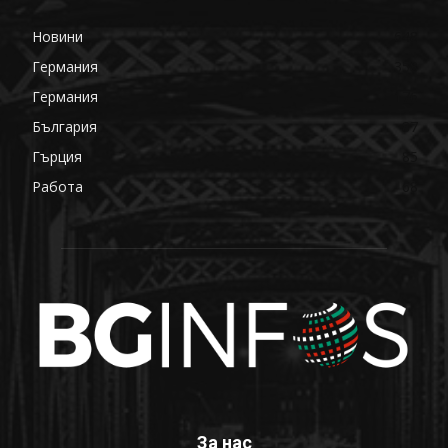
Новини
648
Германия
358
Германия
176
България
87
Гърция
85
Работа
68
За нас