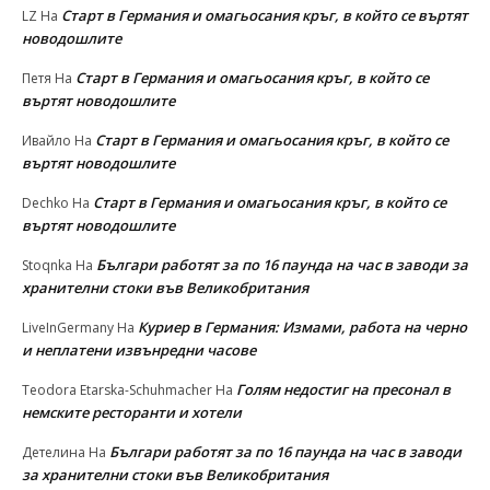
Старт в Германия и омагьосания кръг, в който се въртят
LZ
На
новодошлите
Старт в Германия и омагьосания кръг, в който се
Петя
На
въртят новодошлите
Старт в Германия и омагьосания кръг, в който се
Ивайло
На
въртят новодошлите
Старт в Германия и омагьосания кръг, в който се
Dechko
На
въртят новодошлите
Българи работят за по 16 паунда на час в заводи за
Stoqnka
На
хранителни стоки във Великобритания
Куриер в Германия: Измами, работа на черно
LiveInGermany
На
и неплатени извънредни часове
Голям недостиг на пресонал в
Teodora Etarska-Schuhmacher
На
немските ресторанти и хотели
Българи работят за по 16 паунда на час в заводи
Детелина
На
за хранителни стоки във Великобритания