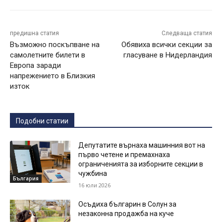
предишна статия
Следваща статия
Възможно поскъпване на
Обявиха всички секции за
самолетните билети в
гласуване в Нидерландия
Европа заради
напрежението в Близкия
изток
Подобни статии
Депутатите върнаха машинния вот на
първо четене и премахнаха
ограниченията за изборните секции в
чужбина
България
16 юли 2026
Осъдиха българин в Солун за
незаконна продажба на куче