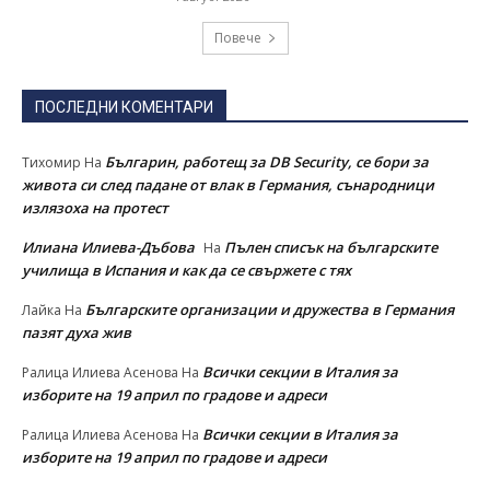
Повече
ПОСЛЕДНИ КОМЕНТАРИ
Българин, работещ за DB Security, се бори за
Тихомир
На
живота си след падане от влак в Германия, сънародници
излязоха на протест
Илиана Илиева-Дъбова
Пълен списък на българските
На
училища в Испания и как да се свържете с тях
Българските организации и дружества в Германия
Лайка
На
пазят духа жив
Всички секции в Италия за
Ралица Илиева Асенова
На
изборите на 19 април по градове и адреси
Всички секции в Италия за
Ралица Илиева Асенова
На
изборите на 19 април по градове и адреси