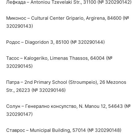
Лефкада – Antoniou Tzevelaki Str., 31100 (№ 320290142)
Миконос – Cultural Center Gripario, Argirena, 84600 (№
320290143)
Родос – Diagoridon 3, 85100 (№ 320290144)
Тасос – Kalogeriko, Limenas Thassos, 64004 (№
320290145)
Патра – 2nd Primary School (Stroumpeio), 26 Mezonos
Str., 26223 (№ 320290146)
Солун – Генерално консулство, N. Manou 12, 54643 (№
320290147)
Ставрос – Municipal Building, 57014 (№ 320290148)