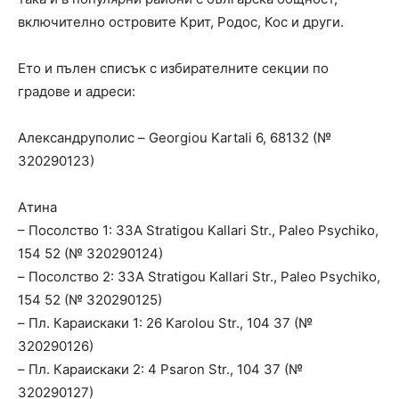
включително островите Крит, Родос, Кос и други.
Ето и пълен списък с избирателните секции по
градове и адреси:
Александруполис – Georgiou Kartali 6, 68132 (№
320290123)
Атина
– Посолство 1: 33A Stratigou Kallari Str., Paleo Psychiko,
154 52 (№ 320290124)
– Посолство 2: 33A Stratigou Kallari Str., Paleo Psychiko,
154 52 (№ 320290125)
– Пл. Караискаки 1: 26 Karolou Str., 104 37 (№
320290126)
– Пл. Караискаки 2: 4 Psaron Str., 104 37 (№
320290127)