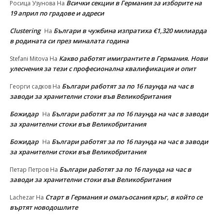
Всички секции в Германия за изборите на
Росица Узунова
На
19 април по градове и адреси
Clustering
Българи в чужбина изпратиха €1,320 милиарда
На
в родината си през миналата година
Какво работят имигрантите в Германия. Нови
Stefani Mitova
На
улеснeния за тези с професионална квалификация и опит
Българи работят за по 16 паунда на час в
Георги садков
На
заводи за хранителни стоки във Великобритания
Божидар
Българи работят за по 16 паунда на час в заводи
На
за хранителни стоки във Великобритания
Божидар
Българи работят за по 16 паунда на час в заводи
На
за хранителни стоки във Великобритания
Българи работят за по 16 паунда на час в
Петар Петров
На
заводи за хранителни стоки във Великобритания
Старт в Германия и омагьосания кръг, в който се
Lachezar
На
въртят новодошлите