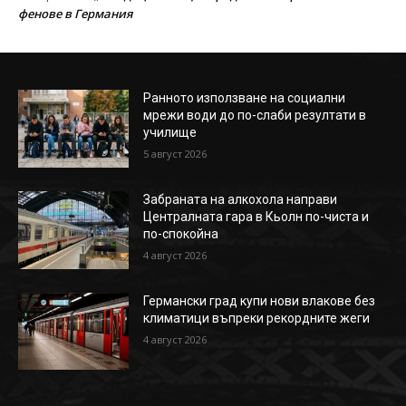
фенове в Германия
Ранното използване на социални
мрежи води до по-слаби резултати в
училище
5 август 2026
Забраната на алкохола направи
Централната гара в Кьолн по-чиста и
по-спокойна
4 август 2026
Германски град купи нови влакове без
климатици въпреки рекордните жеги
4 август 2026