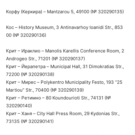
Корфу (Керкира) – Mantzarou 5, 49100 (№ 320290135)
Кос – History Museum, 3 Antinavarhoy Ioanidi Str., 853
00 (№ 320290136)
Крит – Ираклио – Manolis Karellis Conference Room, 2
Androgeo Str., 71201 (№ 320290137)
Крит – Йерапетра – Municipal Hall, 31 Dimokratias Str.,
72200 (№ 320290138)
Крит – Мирес – Polykentro Municipality Festo, 193 “25
Martiou” Str., 70400 (№ 320290139)
Крит – Ретимно – 80 Koundourioti Str., 74131 (№
320290140)
Крит – Ханя – City Hall Press Room, 29 Kydonias Str.,
73135 (№ 320290141)