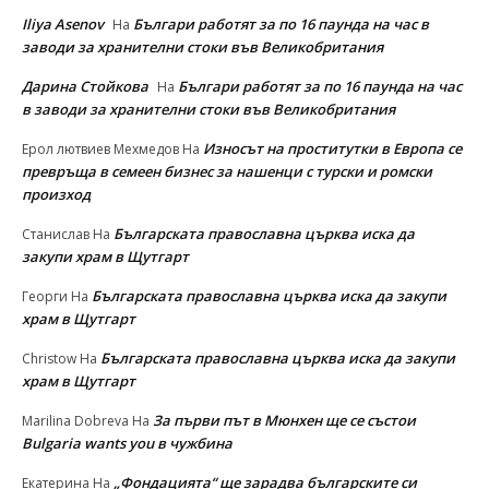
Iliya Asenov
Българи работят за по 16 паунда на час в
На
заводи за хранителни стоки във Великобритания
Дарина Стойкова
Българи работят за по 16 паунда на час
На
в заводи за хранителни стоки във Великобритания
Износът на проститутки в Европа се
Ерол лютвиев Мехмедов
На
превръща в семеен бизнес за нашенци с турски и ромски
произход
Българската православна църква иска да
Станислав
На
закупи храм в Щутгарт
Българската православна църква иска да закупи
Георги
На
храм в Щутгарт
Българската православна църква иска да закупи
Christow
На
храм в Щутгарт
За първи път в Мюнхен ще се състои
Marilina Dobreva
На
Bulgaria wants you в чужбина
„Фондацията“ ще зарадва българските си
Екатерина
На