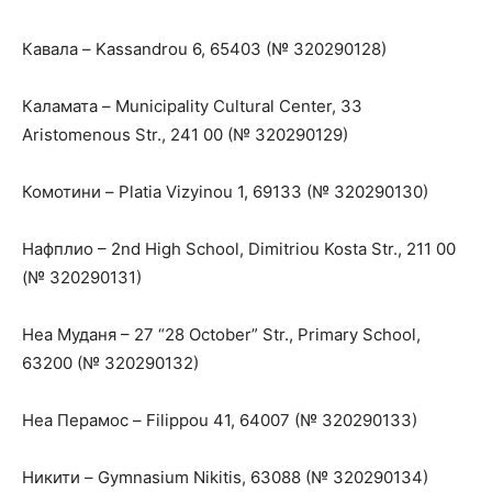
Кавала – Kassandrou 6, 65403 (№ 320290128)
Каламата – Municipality Cultural Center, 33
Aristomenous Str., 241 00 (№ 320290129)
Комотини – Platia Vizyinou 1, 69133 (№ 320290130)
Нафплио – 2nd High School, Dimitriou Kosta Str., 211 00
(№ 320290131)
Неа Муданя – 27 “28 October” Str., Primary School,
63200 (№ 320290132)
Неа Перамос – Filippou 41, 64007 (№ 320290133)
Никити – Gymnasium Nikitis, 63088 (№ 320290134)