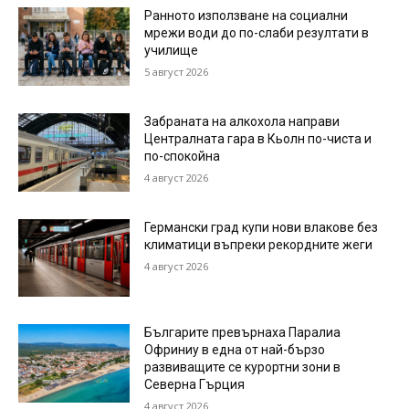
Ранното използване на социални
мрежи води до по-слаби резултати в
училище
5 август 2026
Забраната на алкохола направи
Централната гара в Кьолн по-чиста и
по-спокойна
4 август 2026
Германски град купи нови влакове без
климатици въпреки рекордните жеги
4 август 2026
Българите превърнаха Паралиа
Офриниу в една от най-бързо
развиващите се курортни зони в
Северна Гърция
4 август 2026