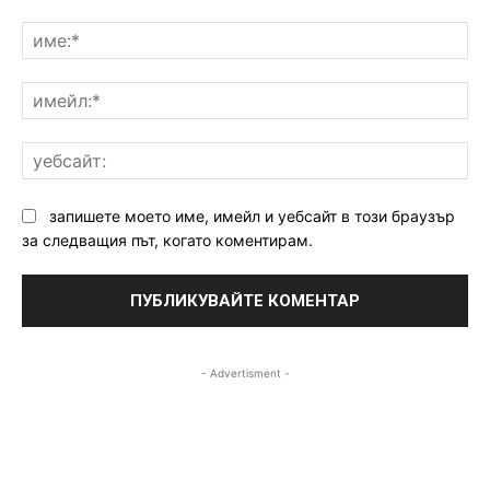
Коментар:
им
им
уе
запишете моето име, имейл и уебсайт в този браузър
за следващия път, когато коментирам.
- Advertisment -