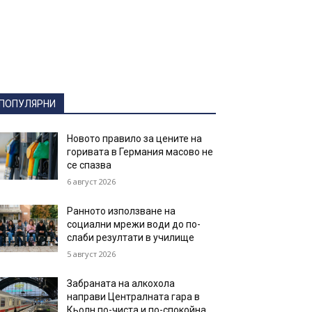
ПОПУЛЯРНИ
Новото правило за цените на
горивата в Германия масово не
се спазва
6 август 2026
Ранното използване на
социални мрежи води до по-
слаби резултати в училище
5 август 2026
Забраната на алкохола
направи Централната гара в
Кьолн по-чиста и по-спокойна