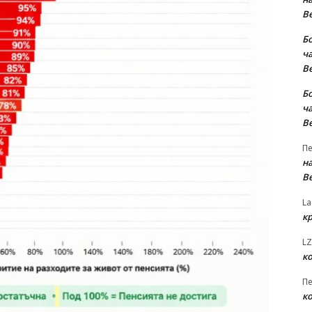
В
Б
ча
В
Б
ча
В
Пе
на
В
La
к
LZ
к
Пе
к