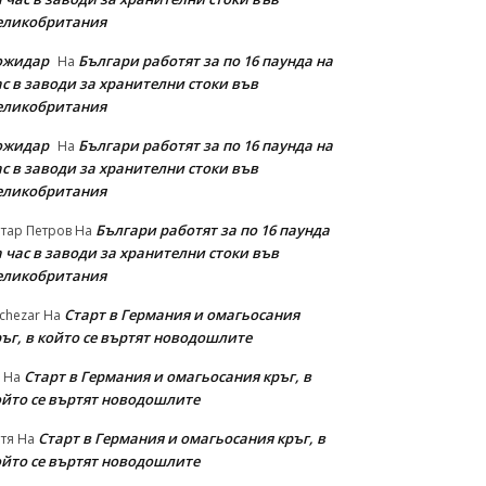
еликобритания
ожидар
Българи работят за по 16 паунда на
На
с в заводи за хранителни стоки във
еликобритания
ожидар
Българи работят за по 16 паунда на
На
с в заводи за хранителни стоки във
еликобритания
Българи работят за по 16 паунда
тар Петров
На
 час в заводи за хранителни стоки във
еликобритания
Старт в Германия и омагьосания
chezar
На
ръг, в който се въртят новодошлите
Старт в Германия и омагьосания кръг, в
На
ойто се въртят новодошлите
Старт в Германия и омагьосания кръг, в
тя
На
ойто се въртят новодошлите