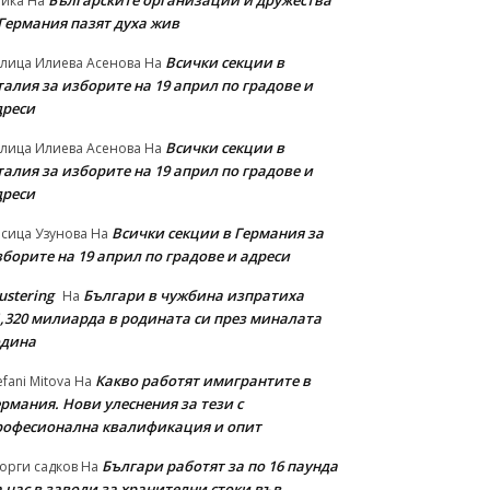
Българските организации и дружества
айка
На
 Германия пазят духа жив
Всички секции в
лица Илиева Асенова
На
алия за изборите на 19 април по градове и
дреси
Всички секции в
лица Илиева Асенова
На
алия за изборите на 19 април по градове и
дреси
Всички секции в Германия за
сица Узунова
На
борите на 19 април по градове и адреси
ustering
Българи в чужбина изпратиха
На
1,320 милиарда в родината си през миналата
одина
Какво работят имигрантите в
efani Mitova
На
рмания. Нови улеснeния за тези с
рофесионална квалификация и опит
Българи работят за по 16 паунда
орги садков
На
 час в заводи за хранителни стоки във