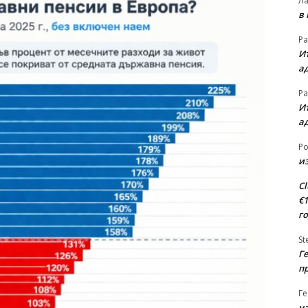
Л
в
Ра
Ит
а
Ра
Ит
а
Ро
из
Cl
€
г
St
Ге
п
Ге
на