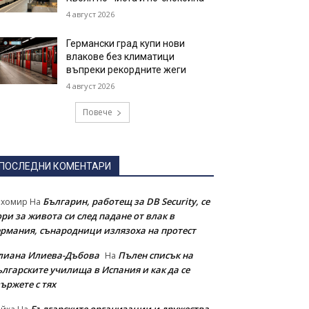
4 август 2026
Германски град купи нови
влакове без климатици
въпреки рекордните жеги
4 август 2026
Повече
ПОСЛЕДНИ КОМЕНТАРИ
Българин, работещ за DB Security, се
ихомир
На
ри за живота си след падане от влак в
ермания, сънародници излязоха на протест
лиана Илиева-Дъбова
Пълен списък на
На
ългарските училища в Испания и как да се
ържете с тях