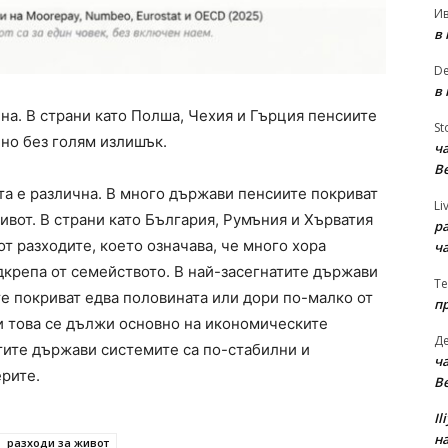
И
в
D
в
на. В страни като Полша, Чехия и Гърция пенсиите
St
 но без голям излишък.
ча
В
та е различна. В много държави пенсиите покриват
Li
ивот. В страни като България, Румъния и Хърватия
р
от разходите, което означава, че много хора
ч
дкрепа от семейството. В най-засегнатите държави
Te
е покриват едва половината или дори по-малко от
п
и това се дължи основно на икономическите
Д
тите държави системите са по-стабилни и
ча
ерите.
В
Il
на
разходи за живот