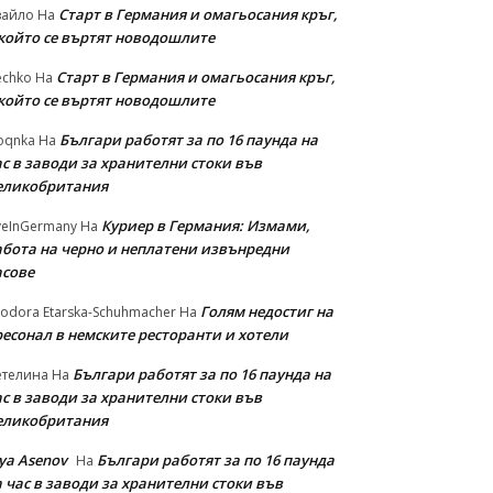
Старт в Германия и омагьосания кръг,
вайло
На
 който се въртят новодошлите
Старт в Германия и омагьосания кръг,
echko
На
 който се въртят новодошлите
Българи работят за по 16 паунда на
oqnka
На
с в заводи за хранителни стоки във
еликобритания
Куриер в Германия: Измами,
veInGermany
На
абота на черно и неплатени извънредни
асове
Голям недостиг на
odora Etarska-Schuhmacher
На
ресонал в немските ресторанти и хотели
Българи работят за по 16 паунда на
етелина
На
с в заводи за хранителни стоки във
еликобритания
iya Asenov
Българи работят за по 16 паунда
На
 час в заводи за хранителни стоки във