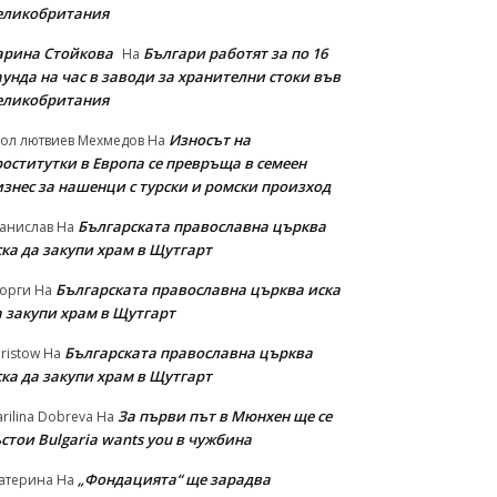
еликобритания
арина Стойкова
Българи работят за по 16
На
унда на час в заводи за хранителни стоки във
еликобритания
Износът на
ол лютвиев Мехмедов
На
роститутки в Европа се превръща в семеен
изнес за нашенци с турски и ромски произход
Българската православна църква
анислав
На
ска да закупи храм в Щутгарт
Българската православна църква иска
орги
На
а закупи храм в Щутгарт
Българската православна църква
ristow
На
ска да закупи храм в Щутгарт
За първи път в Мюнхен ще се
rilina Dobreva
На
стои Bulgaria wants you в чужбина
„Фондацията“ ще зарадва
атерина
На