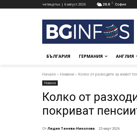
C
четвъртък | 6 август 2026
26.6
София
БЪЛГАРИЯ
ГЕРМАНИЯ
АНГЛИЯ
Начало
Новини
Колко от разходите за живот по
Новини
Колко от разход
покриват пенсии
От
Лидия Танева-Николова
25 март 2026