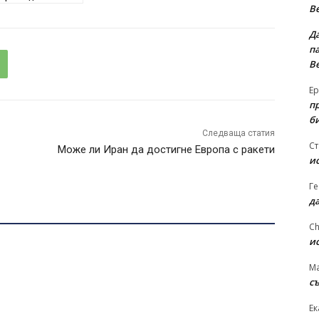
В
Д
па
В
Ер
п
б
Следваща статия
Ст
Може ли Иран да достигне Европа с ракети
и
Ге
д
Ch
и
Ma
съ
Ек