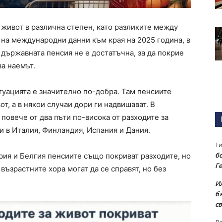
 живот в различна степен, като разликите между
 на международни данни към края на 2025 година, в
държавната пенсия не е достатъчна, за да покрие
ва наемът.
туацията е значително по-добра. Там пенсиите
т, а в някои случаи дори ги надвишават. В
овече от два пъти по-висока от разходите за
и в Италия, Финландия, Испания и Дания.
Т
бо
рия и Белгия пенсиите също покриват разходите, но
Г
 възрастните хора могат да се справят, но без
И
б
св