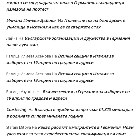
живота си след падане от влак в Германия, сънародници
излязоха на протест
Илиана Илиева-Дъбова
Пълен списък на българските
На
училища в Испания и как да се свържете с тях
Българските организации и дружества в Германия
Лайка
На
пазят духа жив
Всички секции в Италия за
Ралица Илиева Асенова
На
изборите на 19 април по градове и адреси
Всички секции в Италия за
Ралица Илиева Асенова
На
изборите на 19 април по градове и адреси
Всички секции в Германия за изборите на
Росица Узунова
На
19 април по градове и адреси
Clustering
Българи в чужбина изпратиха €1,320 милиарда
На
в родината си през миналата година
Какво работят имигрантите в Германия. Нови
Stefani Mitova
На
улеснeния за тези с професионална квалификация и опит