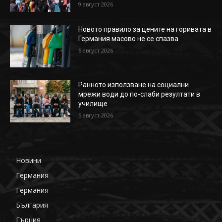
9 август 2026
Новото правило за цените на горивата в
Германия масово не се спазва
6 август 2026
Ранното използване на социални
мрежи води до по-слаби резултати в
училище
5 август 2026
Новини
650
Германия
360
Германия
178
България
87
Гърция
85