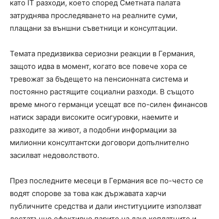
като IT разходи, което според Сметната палата
затруднява проследяването на реалните суми,
плащани за външни съветници и консултации.
Темата предизвиква сериозни реакции в Германия,
защото идва в момент, когато все повече хора се
тревожат за бъдещето на пенсионната система и
постоянно растящите социални разходи. В същото
време много германци усещат все по-силен финансов
натиск заради високите осигуровки, наемите и
разходите за живот, а подобни информации за
милионни консултантски договори допълнително
засилват недоволството.
През последните месеци в Германия все по-често се
водят спорове за това как държавата харчи
публичните средства и дали институциите използват
достатъчно ефективно парите на данъкоплатците и