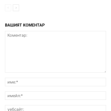
ВАШИЯТ КОМЕНТАР
Коментар:
им
им
уе