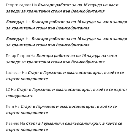
Българи работят за по 16 паунда на час в
Георги садков
На
заводи за хранителни стоки във Великобритания
Божидар
Българи работят за по 16 паунда на час в заводи
На
за хранителни стоки във Великобритания
Божидар
Българи работят за по 16 паунда на час в заводи
На
за хранителни стоки във Великобритания
Българи работят за по 16 паунда на час в
Петар Петров
На
заводи за хранителни стоки във Великобритания
Старт в Германия и омагьосания кръг, в който се
Lachezar
На
въртят новодошлите
Старт в Германия и омагьосания кръг, в който се въртят
LZ
На
новодошлите
Старт в Германия и омагьосания кръг, в който се
Петя
На
въртят новодошлите
Старт в Германия и омагьосания кръг, в който се
Ивайло
На
въртят новодошлите