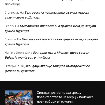
произход
Българската православна църква иска да
Станислав
На
закупи храм в Щутгарт
Българската православна църква иска да закупи
Георги
На
храм в Щутгарт
Българската православна църква иска да закупи
Christow
На
храм в Щутгарт
За първи път в Мюнхен ще се състои
Marilina Dobreva
На
Bulgaria wants you в чужбина
„Фондацията“ ще зарадва българските си
Екатерина
На
фенове в Германия
Хиляди протестираха срещу
правителството на Мерц и поискаха
нови избори в Германия