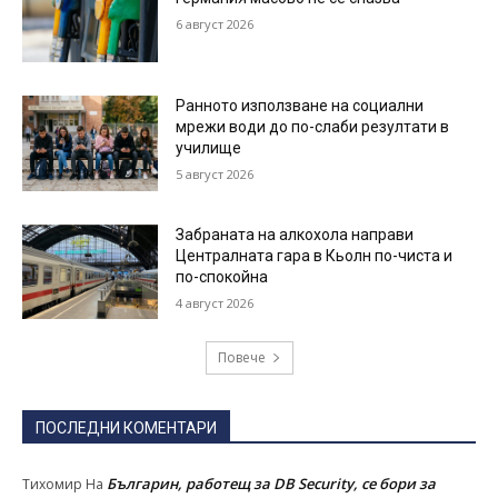
6 август 2026
Ранното използване на социални
мрежи води до по-слаби резултати в
училище
5 август 2026
Забраната на алкохола направи
Централната гара в Кьолн по-чиста и
по-спокойна
4 август 2026
Повече
ПОСЛЕДНИ КОМЕНТАРИ
Българин, работещ за DB Security, се бори за
Тихомир
На