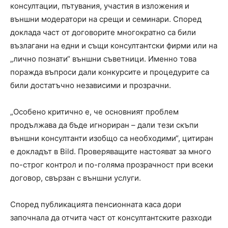
консултации, пътувания, участия в изложения и
външни модератори на срещи и семинари. Според
доклада част от договорите многократно са били
възлагани на едни и същи консултантски фирми или на
„лично познати“ външни съветници. Именно това
поражда въпроси дали конкурсите и процедурите са
били достатъчно независими и прозрачни.
„Особено критично е, че основният проблем
продължава да бъде игнориран – дали тези скъпи
външни консултанти изобщо са необходими“, цитиран
е докладът в Bild. Проверяващите настояват за много
по-строг контрол и по-голяма прозрачност при всеки
договор, свързан с външни услуги.
Според публикацията пенсионната каса дори
започнала да отчита част от консултантските разходи