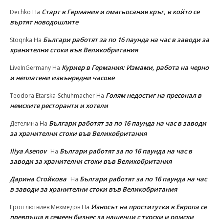
Старт в Германия и омагьосания кръг, в който се
Dechko
На
въртят новодошлите
Българи работят за по 16 паунда на час в заводи за
Stoqnka
На
хранителни стоки във Великобритания
Куриер в Германия: Измами, работа на черно
LiveInGermany
На
и неплатени извънредни часове
Голям недостиг на пресонал в
Teodora Etarska-Schuhmacher
На
немските ресторанти и хотели
Българи работят за по 16 паунда на час в заводи
Детелина
На
за хранителни стоки във Великобритания
Iliya Asenov
Българи работят за по 16 паунда на час в
На
заводи за хранителни стоки във Великобритания
Дарина Стойкова
Българи работят за по 16 паунда на час
На
в заводи за хранителни стоки във Великобритания
Износът на проститутки в Европа се
Ерол лютвиев Мехмедов
На
превръща в семеен бизнес за нашенци с турски и ромски