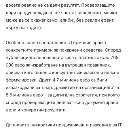
досега реално не са дали резултат. Проверяващите
дори предупреждават, че част от въведените мерки
може да се окажат само „алиби“, без реален ефект
върху разходите.
Особено силно впечатление в Германия правят
конкретните примери за похарчени средства. Според
публикацията пенсионната каса е платила около 765
000 евро за изработване на вътрешен правилник,
описван като пълен с консултантски жаргон и неясни
формулировки. Други 4,7 милиона евро са били
изразходвани за т.нар. „развитие на организацията“, а
8,6 милиона евро – за дигитална стратегия, при която
според проверяващите липсват ясно документирани
цели и конкретни резултати.
Допълнителни критики предизвикват и разходите за IT