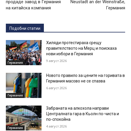
продаде завод в Германия
Neustadt an der Weinstraße,
на китайска компания
Германия
Подобни статии
Хиляди протестираха срещу
правителството на Мерц и поискаха
нови избори в Германия
9 август 2026
Германия
Новото правило за цените на горивата в
Германия масово не се спазва
6 август 2026
Германия
Забраната на алкохола направи
Централната гара в Кьолн по-чиста и
по-спокойна
4 август 2026
Германия