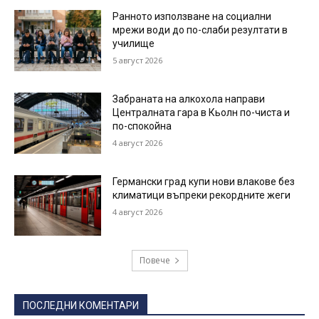
Ранното използване на социални
мрежи води до по-слаби резултати в
училище
5 август 2026
Забраната на алкохола направи
Централната гара в Кьолн по-чиста и
по-спокойна
4 август 2026
Германски град купи нови влакове без
климатици въпреки рекордните жеги
4 август 2026
Повече
ПОСЛЕДНИ КОМЕНТАРИ