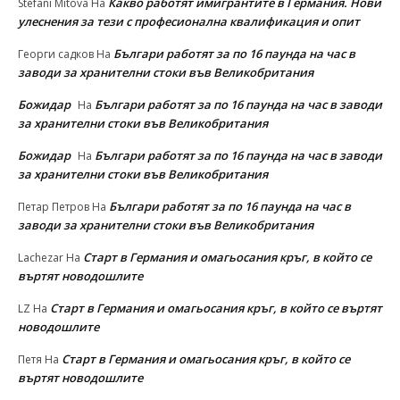
Какво работят имигрантите в Германия. Нови
Stefani Mitova
На
улеснeния за тези с професионална квалификация и опит
Българи работят за по 16 паунда на час в
Георги садков
На
заводи за хранителни стоки във Великобритания
Божидар
Българи работят за по 16 паунда на час в заводи
На
за хранителни стоки във Великобритания
Божидар
Българи работят за по 16 паунда на час в заводи
На
за хранителни стоки във Великобритания
Българи работят за по 16 паунда на час в
Петар Петров
На
заводи за хранителни стоки във Великобритания
Старт в Германия и омагьосания кръг, в който се
Lachezar
На
въртят новодошлите
Старт в Германия и омагьосания кръг, в който се въртят
LZ
На
новодошлите
Старт в Германия и омагьосания кръг, в който се
Петя
На
въртят новодошлите