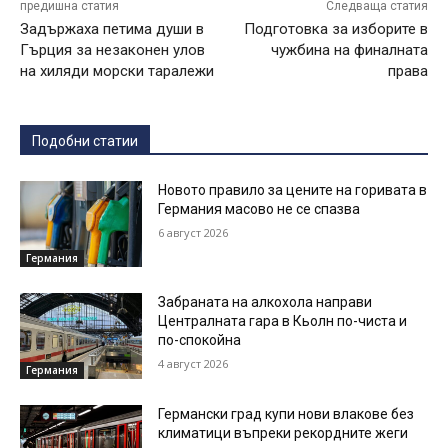
предишна статия
Следваща статия
Задържаха петима души в
Подготовка за изборите в
Гърция за незаконен улов
чужбина на финалната
на хиляди морски таралежи
права
Подобни статии
Новото правило за цените на горивата в
Германия масово не се спазва
6 август 2026
Германия
Забраната на алкохола направи
Централната гара в Кьолн по-чиста и
по-спокойна
4 август 2026
Германия
Германски град купи нови влакове без
климатици въпреки рекордните жеги