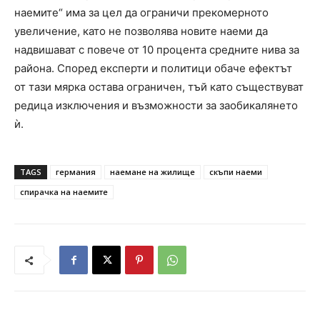
наемите“ има за цел да ограничи прекомерното
увеличение, като не позволява новите наеми да
надвишават с повече от 10 процента средните нива за
района. Според експерти и политици обаче ефектът
от тази мярка остава ограничен, тъй като съществуват
редица изключения и възможности за заобикалянето
ѝ.
TAGS
германия
наемане на жилище
скъпи наеми
спирачка на наемите