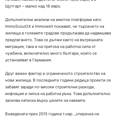
Щутгарт – малко над 16 евро.
Допълнителни анализи на имотни платформи като
ImmoScout24 и Immowelt показват, че търсенето на
жилища в големите градове продължава да надвишава
предлагането. Това се дължи както на вътрешната
миграция, така и на притока на работна сила от
чужбина, включително много българи, които се
установяват в Германия.
Друг важен фактор е ограниченото строителство на
нови жилища. В последните години редица проекти се
забавят заради по-високи строителни разходи,
инфлация и липса на работна ръка. Това допълнително
засилва натиска върху цените на наемите.
Въведената през 2015 година т.нар. „спирачка на