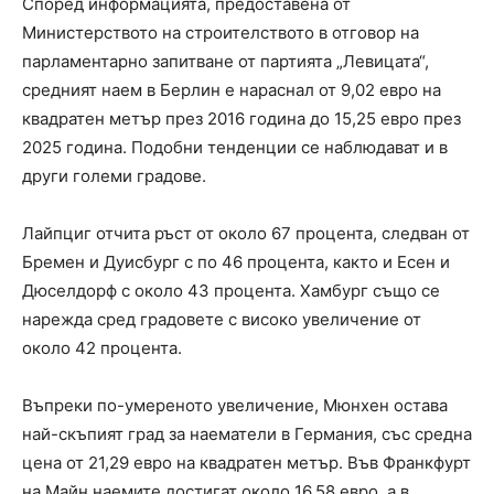
Според информацията, предоставена от
Министерството на строителството в отговор на
парламентарно запитване от партията „Левицата“,
средният наем в Берлин е нараснал от 9,02 евро на
квадратен метър през 2016 година до 15,25 евро през
2025 година. Подобни тенденции се наблюдават и в
други големи градове.
Лайпциг отчита ръст от около 67 процента, следван от
Бремен и Дуисбург с по 46 процента, както и Есен и
Дюселдорф с около 43 процента. Хамбург също се
нарежда сред градовете с високо увеличение от
около 42 процента.
Въпреки по-умереното увеличение, Мюнхен остава
най-скъпият град за наематели в Германия, със средна
цена от 21,29 евро на квадратен метър. Във Франкфурт
на Майн наемите достигат около 16,58 евро, а в