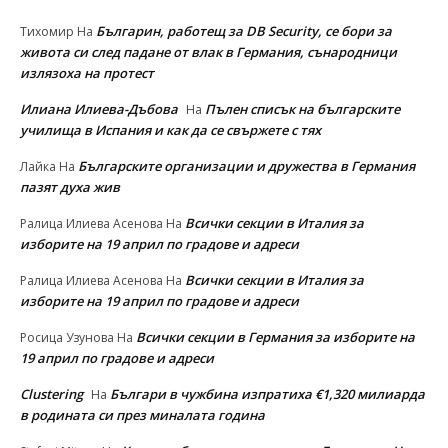
Българин, работещ за DB Security, се бори за
Тихомир
На
живота си след падане от влак в Германия, сънародници
излязоха на протест
Илиана Илиева-Дъбова
Пълен списък на българските
На
училища в Испания и как да се свържете с тях
Българските организации и дружества в Германия
Лайка
На
пазят духа жив
Всички секции в Италия за
Ралица Илиева Асенова
На
изборите на 19 април по градове и адреси
Всички секции в Италия за
Ралица Илиева Асенова
На
изборите на 19 април по градове и адреси
Всички секции в Германия за изборите на
Росица Узунова
На
19 април по градове и адреси
Clustering
Българи в чужбина изпратиха €1,320 милиарда
На
в родината си през миналата година