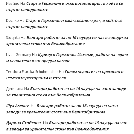
Старт в Германия и омагьосания кръг, в който се
Ивайло
На
въртят новодошлите
Старт в Германия и омагьосания кръг, в който се
Dechko
На
въртят новодошлите
Българи работят за по 16 паунда на час в заводи за
Stoqnka
На
хранителни стоки във Великобритания
Куриер в Германия: Измами, работа на черно
LiveInGermany
На
и неплатени извънредни часове
Голям недостиг на пресонал в
Teodora Etarska-Schuhmacher
На
немските ресторанти и хотели
Българи работят за по 16 паунда на час в заводи
Детелина
На
за хранителни стоки във Великобритания
Iliya Asenov
Българи работят за по 16 паунда на час в
На
заводи за хранителни стоки във Великобритания
Дарина Стойкова
Българи работят за по 16 паунда на час
На
в заводи за хранителни стоки във Великобритания