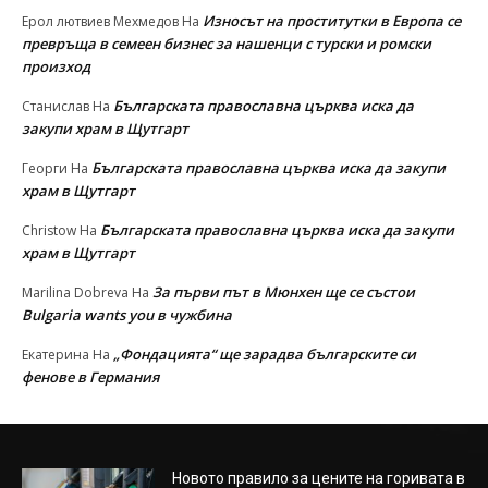
Износът на проститутки в Европа се
Ерол лютвиев Мехмедов
На
превръща в семеен бизнес за нашенци с турски и ромски
произход
Българската православна църква иска да
Станислав
На
закупи храм в Щутгарт
Българската православна църква иска да закупи
Георги
На
храм в Щутгарт
Българската православна църква иска да закупи
Christow
На
храм в Щутгарт
За първи път в Мюнхен ще се състои
Marilina Dobreva
На
Bulgaria wants you в чужбина
„Фондацията“ ще зарадва българските си
Екатерина
На
фенове в Германия
Новото правило за цените на горивата в