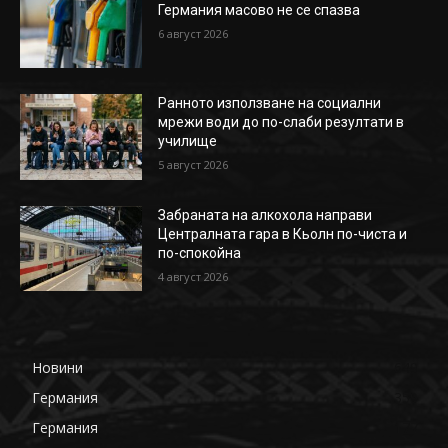
Германия масово не се спазва
6 август 2026
Ранното използване на социални
мрежи води до по-слаби резултати в
училище
5 август 2026
Забраната на алкохола направи
Централната гара в Кьолн по-чиста и
по-спокойна
4 август 2026
Новини
649
Германия
359
Германия
177