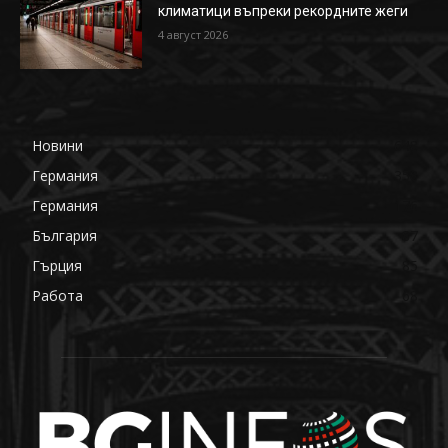
климатици въпреки рекордните жеги
4 август 2026
Новини
648
Германия
358
Германия
176
България
87
Гърция
85
Работа
68