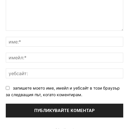
Коментар:
им
им
уе
запишете моето име, имейл и уебсайт в този браузър
за следващия път, когато коментирам.