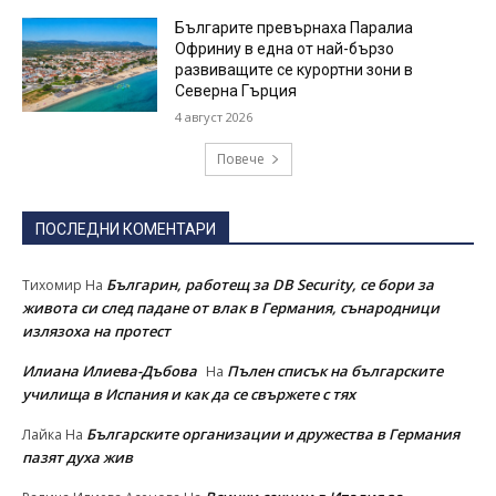
Българите превърнаха Паралиа
Офриниу в една от най-бързо
развиващите се курортни зони в
Северна Гърция
4 август 2026
Повече
ПОСЛЕДНИ КОМЕНТАРИ
Българин, работещ за DB Security, се бори за
Тихомир
На
живота си след падане от влак в Германия, сънародници
излязоха на протест
Илиана Илиева-Дъбова
Пълен списък на българските
На
училища в Испания и как да се свържете с тях
Българските организации и дружества в Германия
Лайка
На
пазят духа жив