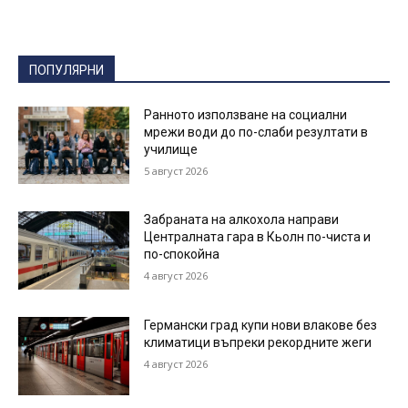
ПОПУЛЯРНИ
Ранното използване на социални
мрежи води до по-слаби резултати в
училище
5 август 2026
Забраната на алкохола направи
Централната гара в Кьолн по-чиста и
по-спокойна
4 август 2026
Германски град купи нови влакове без
климатици въпреки рекордните жеги
4 август 2026