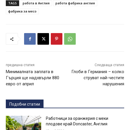
TAGS
работа в Англия
работа фабрика англия
фабрика за месо
предишна статия
Следваща статия
Минималната заплата в
Глоби в Германия – колко
Гърция ще надхвърли 880
струват най-честите
евро от април
нарушения
Подобни статии
Работници за оранжерия с меки
плодове край Doncaster, Англия