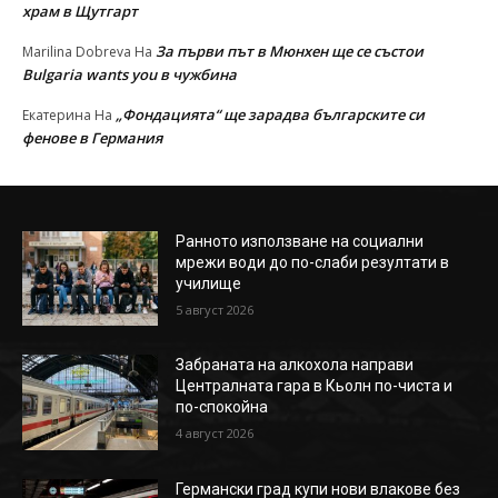
храм в Щутгарт
За първи път в Мюнхен ще се състои
Marilina Dobreva
На
Bulgaria wants you в чужбина
„Фондацията“ ще зарадва българските си
Екатерина
На
фенове в Германия
Ранното използване на социални
мрежи води до по-слаби резултати в
училище
5 август 2026
Забраната на алкохола направи
Централната гара в Кьолн по-чиста и
по-спокойна
4 август 2026
Германски град купи нови влакове без