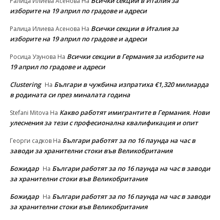
Всички секции в Италия за
Ралица Илиева Асенова
На
изборите на 19 април по градове и адреси
Всички секции в Италия за
Ралица Илиева Асенова
На
изборите на 19 април по градове и адреси
Всички секции в Германия за изборите на
Росица Узунова
На
19 април по градове и адреси
Clustering
Българи в чужбина изпратиха €1,320 милиарда
На
в родината си през миналата година
Какво работят имигрантите в Германия. Нови
Stefani Mitova
На
улеснeния за тези с професионална квалификация и опит
Българи работят за по 16 паунда на час в
Георги садков
На
заводи за хранителни стоки във Великобритания
Божидар
Българи работят за по 16 паунда на час в заводи
На
за хранителни стоки във Великобритания
Божидар
Българи работят за по 16 паунда на час в заводи
На
за хранителни стоки във Великобритания