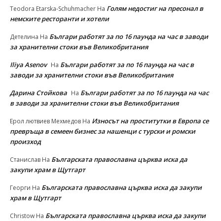
Голям недостиг на пресонал в
Teodora Etarska-Schuhmacher
На
немските ресторанти и хотели
Българи работят за по 16 паунда на час в заводи
Детелина
На
за хранителни стоки във Великобритания
Iliya Asenov
Българи работят за по 16 паунда на час в
На
заводи за хранителни стоки във Великобритания
Дарина Стойкова
Българи работят за по 16 паунда на час
На
в заводи за хранителни стоки във Великобритания
Износът на проститутки в Европа се
Ерол лютвиев Мехмедов
На
превръща в семеен бизнес за нашенци с турски и ромски
произход
Българската православна църква иска да
Станислав
На
закупи храм в Щутгарт
Българската православна църква иска да закупи
Георги
На
храм в Щутгарт
Българската православна църква иска да закупи
Christow
На