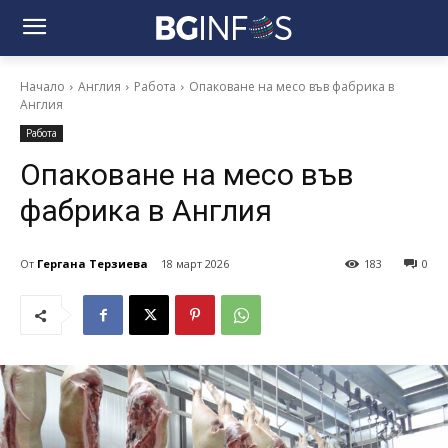
Начало
Англия
Работа
Опаковане на месо във фабрика в
Англия
Работа
Опаковане на месо във
фабрика в Англия
От
Гергана Терзиева
18 март 2026
183
0