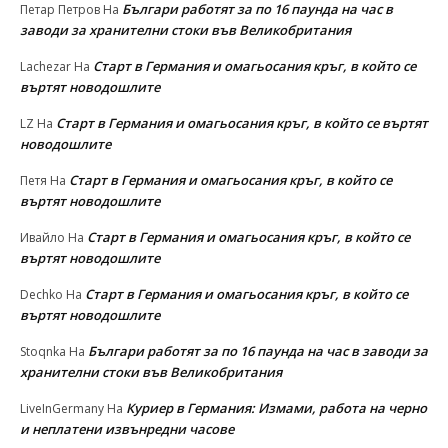
Българи работят за по 16 паунда на час в
Петар Петров
На
заводи за хранителни стоки във Великобритания
Старт в Германия и омагьосания кръг, в който се
Lachezar
На
въртят новодошлите
Старт в Германия и омагьосания кръг, в който се въртят
LZ
На
новодошлите
Старт в Германия и омагьосания кръг, в който се
Петя
На
въртят новодошлите
Старт в Германия и омагьосания кръг, в който се
Ивайло
На
въртят новодошлите
Старт в Германия и омагьосания кръг, в който се
Dechko
На
въртят новодошлите
Българи работят за по 16 паунда на час в заводи за
Stoqnka
На
хранителни стоки във Великобритания
Куриер в Германия: Измами, работа на черно
LiveInGermany
На
и неплатени извънредни часове