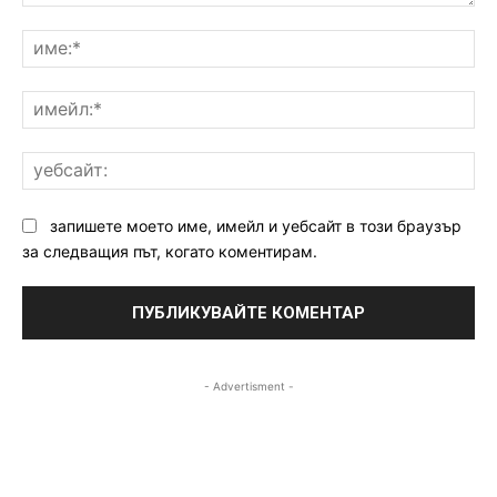
Коментар:
им
им
уе
запишете моето име, имейл и уебсайт в този браузър
за следващия път, когато коментирам.
- Advertisment -