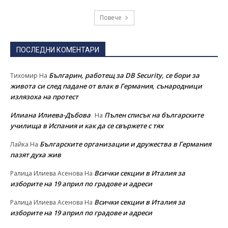
Повече
ПОСЛЕДНИ КОМЕНТАРИ
Българин, работещ за DB Security, се бори за
Тихомир
На
живота си след падане от влак в Германия, сънародници
излязоха на протест
Илиана Илиева-Дъбова
Пълен списък на българските
На
училища в Испания и как да се свържете с тях
Българските организации и дружества в Германия
Лайка
На
пазят духа жив
Всички секции в Италия за
Ралица Илиева Асенова
На
изборите на 19 април по градове и адреси
Всички секции в Италия за
Ралица Илиева Асенова
На
изборите на 19 април по градове и адреси