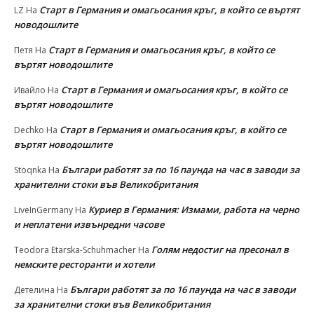
Старт в Германия и омагьосания кръг, в който се въртят
LZ
На
новодошлите
Старт в Германия и омагьосания кръг, в който се
Петя
На
въртят новодошлите
Старт в Германия и омагьосания кръг, в който се
Ивайло
На
въртят новодошлите
Старт в Германия и омагьосания кръг, в който се
Dechko
На
въртят новодошлите
Българи работят за по 16 паунда на час в заводи за
Stoqnka
На
хранителни стоки във Великобритания
Куриер в Германия: Измами, работа на черно
LiveInGermany
На
и неплатени извънредни часове
Голям недостиг на пресонал в
Teodora Etarska-Schuhmacher
На
немските ресторанти и хотели
Българи работят за по 16 паунда на час в заводи
Детелина
На
за хранителни стоки във Великобритания