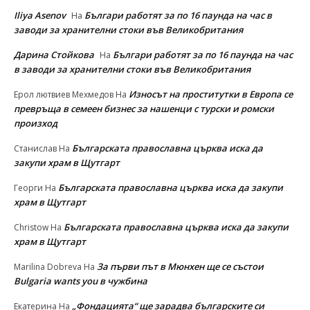
Iliya Asenov
Българи работят за по 16 паунда на час в
На
заводи за хранителни стоки във Великобритания
Дарина Стойкова
Българи работят за по 16 паунда на час
На
в заводи за хранителни стоки във Великобритания
Износът на проститутки в Европа се
Ерол лютвиев Мехмедов
На
превръща в семеен бизнес за нашенци с турски и ромски
произход
Българската православна църква иска да
Станислав
На
закупи храм в Щутгарт
Българската православна църква иска да закупи
Георги
На
храм в Щутгарт
Българската православна църква иска да закупи
Christow
На
храм в Щутгарт
За първи път в Мюнхен ще се състои
Marilina Dobreva
На
Bulgaria wants you в чужбина
„Фондацията“ ще зарадва българските си
Екатерина
На