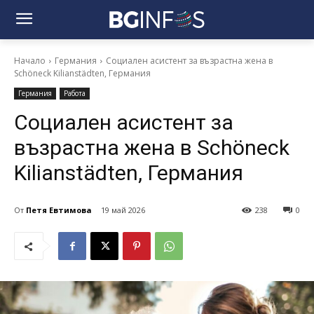
Начало
Германия
Социален асистент за възрастна жена в
Schöneck Kilianstädten, Германия
Германия
Работа
Социален асистент за
възрастна жена в Schöneck
Kilianstädten, Германия
От
Петя Евтимова
19 май 2026
238
0