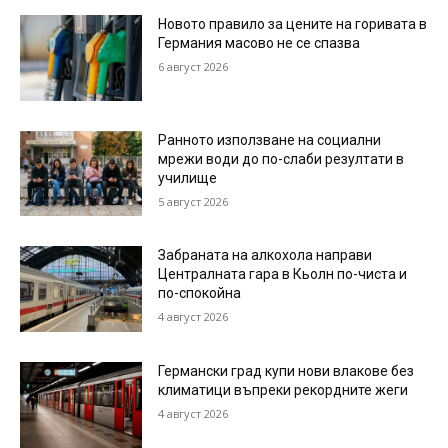
Новото правило за цените на горивата в
Германия масово не се спазва
6 август 2026
Ранното използване на социални
мрежи води до по-слаби резултати в
училище
5 август 2026
Забраната на алкохола направи
Централната гара в Кьолн по-чиста и
по-спокойна
4 август 2026
Германски град купи нови влакове без
климатици въпреки рекордните жеги
4 август 2026