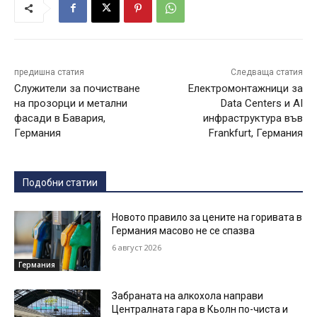
предишна статия
Следваща статия
Служители за почистване
Електромонтажници за
на прозорци и метални
Data Centers и AI
фасади в Бавария,
инфраструктура във
Германия
Frankfurt, Германия
Подобни статии
Новото правило за цените на горивата в
Германия масово не се спазва
6 август 2026
Германия
Забраната на алкохола направи
Централната гара в Кьолн по-чиста и