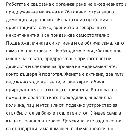
Работата е свързана с организиране на ежедневието и
придружаване на жена на 76 години, страдаща от
деменция и депресия. Жената няма проблеми с
ориентацията, слуха, зрението и говора, не е
инконтинентна и се придвижва самостоятелно.
Поддържа личната си хигиена и се облича сама, като
няма нощно ставане. Необходимо е съдействие при
миене на косата, придружаване при ежедневни
дейности и следене за приема на медикаментите,
които дъщеря ѝ подготвя. Жената е активна, два пъти
седмично ходи на танци, играе карти, обича
природата и често излиза с приятели. Разполага с
помощни средства като проходилка, инвалидна
количка, пациентски лифт, подемно устройство за
стълби, стол за баня и тоалетен стол. Живее сама в
къща с градина и тераса. Домакинските задължения
са стандартни. Има домашен любимец хъски, но