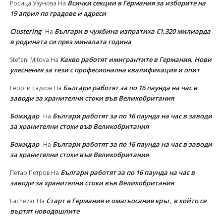
Всички секции в Германия за изборите на
Росица Узунова
На
19 април по градове и адреси
Clustering
Българи в чужбина изпратиха €1,320 милиарда
На
в родината си през миналата година
Какво работят имигрантите в Германия. Нови
Stefani Mitova
На
улеснeния за тези с професионална квалификация и опит
Българи работят за по 16 паунда на час в
Георги садков
На
заводи за хранителни стоки във Великобритания
Божидар
Българи работят за по 16 паунда на час в заводи
На
за хранителни стоки във Великобритания
Божидар
Българи работят за по 16 паунда на час в заводи
На
за хранителни стоки във Великобритания
Българи работят за по 16 паунда на час в
Петар Петров
На
заводи за хранителни стоки във Великобритания
Старт в Германия и омагьосания кръг, в който се
Lachezar
На
въртят новодошлите