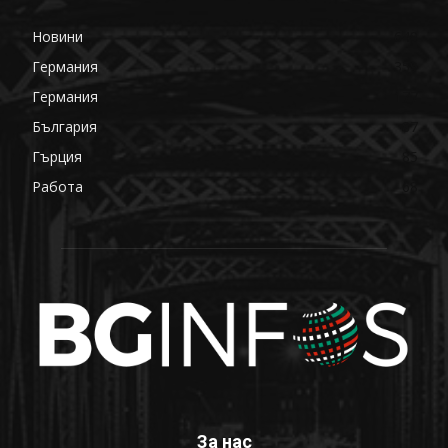
Новини
649
Германия
359
Германия
177
България
87
Гърция
85
Работа
68
За нас