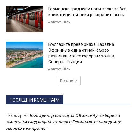
Германски град купи нови влакове без
климатици въпреки рекордните жеги
4 август 2026
Българите превърнаха Паралиа
Офриниу в една от най-бързо
развиващите се курортни зони в
Северна Гърция
4 август 2026
Повече
ПОСЛЕДНИ КОМЕНТАРИ
Българин, работещ за DB Security, се бори за
Тихомир
На
живота си след падане от влак в Германия, сънародници
излязоха на протест