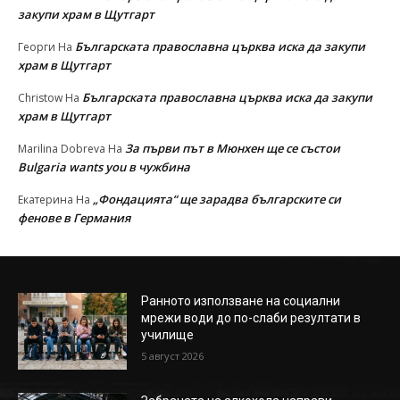
закупи храм в Щутгарт
Българската православна църква иска да закупи
Георги
На
храм в Щутгарт
Българската православна църква иска да закупи
Christow
На
храм в Щутгарт
За първи път в Мюнхен ще се състои
Marilina Dobreva
На
Bulgaria wants you в чужбина
„Фондацията“ ще зарадва българските си
Екатерина
На
фенове в Германия
Ранното използване на социални
мрежи води до по-слаби резултати в
училище
5 август 2026