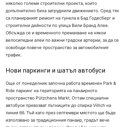
няколко големи строителни проекта, които
допълнително биха затруднили движението. Сред тях
са планираният ремонт на тунела в Бад Годесберг и
строителни дейности по улица Вили Бранд Алее.
Обсъжда се и временното премахване на някои
велосипедни алеи по важни градски артерии, за да се
освободи повече пространство за автомобилния
трафик.
Нови паркинги и шатъл автобуси
Още от понеделник започна работа временен Park &
Ride паркинг на територията на панаирното
пространство Pützchens Markt. Оттам специални
автобуси превозват пътниците до спирка Villich на
линия 66. Тъй като през септември мястото ще бъде
използвано за традиционния панаир, градът вече