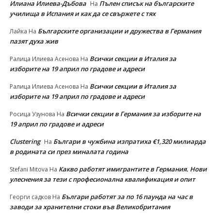
Илиана Илиева-Дъбова
Пълен списък на българските
На
училища в Испания и как да се свържете с тях
Българските организации и дружества в Германия
Лайка
На
пазят духа жив
Всички секции в Италия за
Ралица Илиева Асенова
На
изборите на 19 април по градове и адреси
Всички секции в Италия за
Ралица Илиева Асенова
На
изборите на 19 април по градове и адреси
Всички секции в Германия за изборите на
Росица Узунова
На
19 април по градове и адреси
Clustering
Българи в чужбина изпратиха €1,320 милиарда
На
в родината си през миналата година
Какво работят имигрантите в Германия. Нови
Stefani Mitova
На
улеснeния за тези с професионална квалификация и опит
Българи работят за по 16 паунда на час в
Георги садков
На
заводи за хранителни стоки във Великобритания