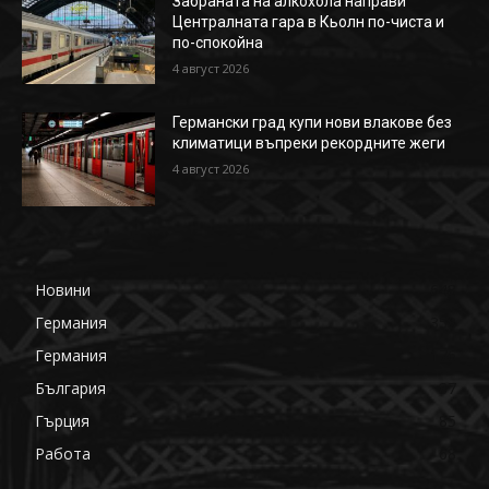
Забраната на алкохола направи
Централната гара в Кьолн по-чиста и
по-спокойна
4 август 2026
Германски град купи нови влакове без
климатици въпреки рекордните жеги
4 август 2026
Новини
648
Германия
358
Германия
176
България
87
Гърция
85
Работа
68