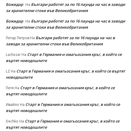
Божидар
Българи работят за по 16 паунда на час в заводи
На
за хранителни стоки във Великобритания
Божидар
Българи работят за по 16 паунда на час в заводи
На
за хранителни стоки във Великобритания
Българи работят за по 16 паунда на час в
Петар Петров
На
заводи за хранителни стоки във Великобритания
Старт в Германия и омагьосания кръг, в който се
Lachezar
На
въртят новодошлите
Старт в Германия и омагьосания кръг, в който се въртят
LZ
На
новодошлите
Старт в Германия и омагьосания кръг, в който се
Петя
На
въртят новодошлите
Старт в Германия и омагьосания кръг, в който се
Ивайло
На
въртят новодошлите
Старт в Германия и омагьосания кръг, в който се
Dechko
На
въртят новодошлите