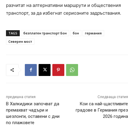
разчитат на алтернативни маршрути и обществения
транспорт, за да избегнат сериозните задръствания.
TAGS
безплатен транспорт Бон
бон
германия
Северен мост
предишна статия
Следваща статия
В Халкидики започват да
Кои са най-щастливите
премахват чадъри и
градове в Германия през
шезлонги, оставени с дни
2026 година
по плажовете