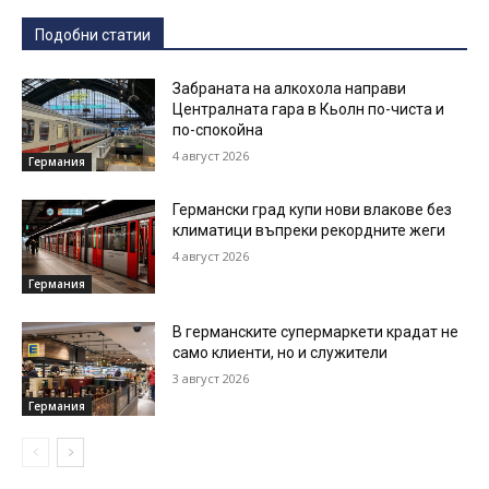
Подобни статии
Забраната на алкохола направи
Централната гара в Кьолн по-чиста и
по-спокойна
4 август 2026
Германия
Германски град купи нови влакове без
климатици въпреки рекордните жеги
4 август 2026
Германия
В германските супермаркети крадат не
само клиенти, но и служители
3 август 2026
Германия