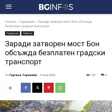
Начало
Германия
Заради затворен мост Бон обсъжда
безплатен градски транспорт
Германия
Новини
Заради затворен мост Бон
обсъжда безплатен градски
транспорт
От
Гергана Терзиева
9 юни 2026
153
0