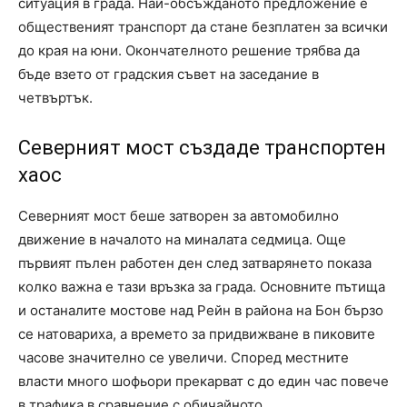
ситуация в града. Най-обсъжданото предложение е
общественият транспорт да стане безплатен за всички
до края на юни. Окончателното решение трябва да
бъде взето от градския съвет на заседание в
четвъртък.
Северният мост създаде транспортен
хаос
Северният мост беше затворен за автомобилно
движение в началото на миналата седмица. Още
първият пълен работен ден след затварянето показа
колко важна е тази връзка за града. Основните пътища
и останалите мостове над Рейн в района на Бон бързо
се натовариха, а времето за придвижване в пиковите
часове значително се увеличи. Според местните
власти много шофьори прекарват с до един час повече
в трафика в сравнение с обичайното.