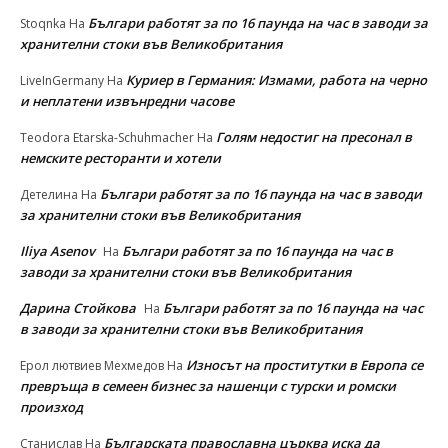
Българи работят за по 16 паунда на час в заводи за
Stoqnka
На
хранителни стоки във Великобритания
Куриер в Германия: Измами, работа на черно
LiveInGermany
На
и неплатени извънредни часове
Голям недостиг на пресонал в
Teodora Etarska-Schuhmacher
На
немските ресторанти и хотели
Българи работят за по 16 паунда на час в заводи
Детелина
На
за хранителни стоки във Великобритания
Iliya Asenov
Българи работят за по 16 паунда на час в
На
заводи за хранителни стоки във Великобритания
Дарина Стойкова
Българи работят за по 16 паунда на час
На
в заводи за хранителни стоки във Великобритания
Износът на проститутки в Европа се
Ерол лютвиев Мехмедов
На
превръща в семеен бизнес за нашенци с турски и ромски
произход
Българската православна църква иска да
Станислав
На