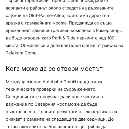
търси алтернативни терени. Сред обсъжданите
варианти е районът около сградата на държавните
служби на Olof-Palme-Allee, който има директна
връзка с трамвайната мрежа. Предвижда се също
временният административен комплекс в Рамерсдорф
да бъде отворен като Park & Ride паркинг с над 100
места. Обмисля се и допълнителен шатъл от района на
Telekom Dome.
Кога може да се отвори мостът
Междувременно Autobahn GmbH продължава
техническите проверки на съоръжението.
Специалистите проучват дали поне частично
движение по Северния мост може да бъде
възстановено. Първите резултати от експертизата се
очакват в рамките на следващите две седмици. До
тогава жителите на Бон вероятно ще трябва да