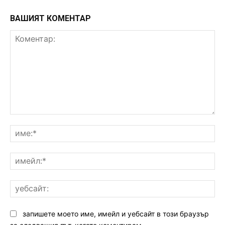
ВАШИЯТ КОМЕНТАР
Коментар:
им
им
уе
запишете моето име, имейл и уебсайт в този браузър