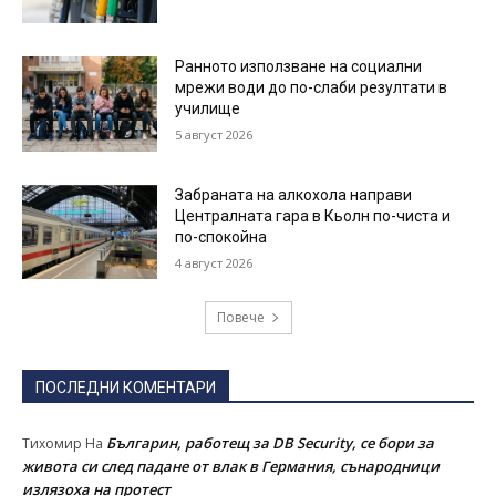
Ранното използване на социални
мрежи води до по-слаби резултати в
училище
5 август 2026
Забраната на алкохола направи
Централната гара в Кьолн по-чиста и
по-спокойна
4 август 2026
Повече
ПОСЛЕДНИ КОМЕНТАРИ
Българин, работещ за DB Security, се бори за
Тихомир
На
живота си след падане от влак в Германия, сънародници
излязоха на протест