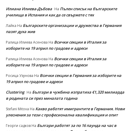
Илиана Илиева-Дъбова
Пълен списък на българските
На
училища в Испания и как да се свържете с тях
Българските организации и дружества в Германия
Лайка
На
пазят духа жив
Всички секции в Италия за
Ралица Илиева Асенова
На
изборите на 19 април по градове и адреси
Всички секции в Италия за
Ралица Илиева Асенова
На
изборите на 19 април по градове и адреси
Всички секции в Германия за изборите на
Росица Узунова
На
19 април по градове и адреси
Clustering
Българи в чужбина изпратиха €1,320 милиарда
На
в родината си през миналата година
Какво работят имигрантите в Германия. Нови
Stefani Mitova
На
улеснeния за тези с професионална квалификация и опит
Българи работят за по 16 паунда на час в
Георги садков
На