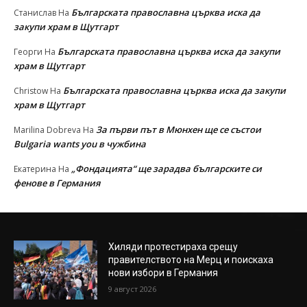
Българската православна църква иска да
Станислав
На
закупи храм в Щутгарт
Българската православна църква иска да закупи
Георги
На
храм в Щутгарт
Българската православна църква иска да закупи
Christow
На
храм в Щутгарт
За първи път в Мюнхен ще се състои
Marilina Dobreva
На
Bulgaria wants you в чужбина
„Фондацията“ ще зарадва българските си
Екатерина
На
фенове в Германия
Хиляди протестираха срещу
правителството на Мерц и поискаха
нови избори в Германия
9 август 2026