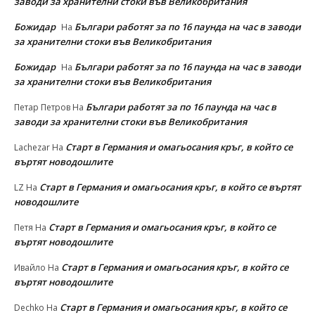
заводи за хранителни стоки във Великобритания
Божидар
Българи работят за по 16 паунда на час в заводи
На
за хранителни стоки във Великобритания
Божидар
Българи работят за по 16 паунда на час в заводи
На
за хранителни стоки във Великобритания
Българи работят за по 16 паунда на час в
Петар Петров
На
заводи за хранителни стоки във Великобритания
Старт в Германия и омагьосания кръг, в който се
Lachezar
На
въртят новодошлите
Старт в Германия и омагьосания кръг, в който се въртят
LZ
На
новодошлите
Старт в Германия и омагьосания кръг, в който се
Петя
На
въртят новодошлите
Старт в Германия и омагьосания кръг, в който се
Ивайло
На
въртят новодошлите
Старт в Германия и омагьосания кръг, в който се
Dechko
На