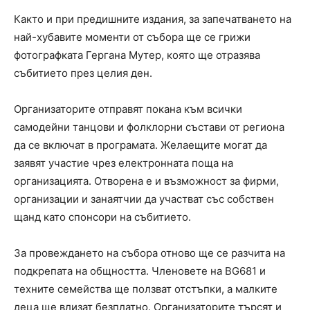
Както и при предишните издания, за запечатването на
най-хубавите моменти от събора ще се грижи
фотографката Гергана Мутер, която ще отразява
събитието през целия ден.
Организаторите отправят покана към всички
самодейни танцови и фолклорни състави от региона
да се включат в програмата. Желаещите могат да
заявят участие чрез електронната поща на
организацията. Отворена е и възможност за фирми,
организации и занаятчии да участват със собствен
щанд като спонсори на събитието.
За провеждането на събора отново ще се разчита на
подкрепата на общността. Членовете на BG681 и
техните семейства ще ползват отстъпки, а малките
деца ще влизат безплатно. Организаторите търсят и