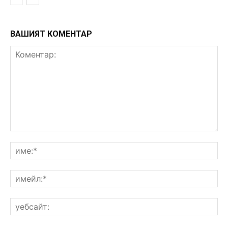
ВАШИЯТ КОМЕНТАР
Коментар:
им
им
уе