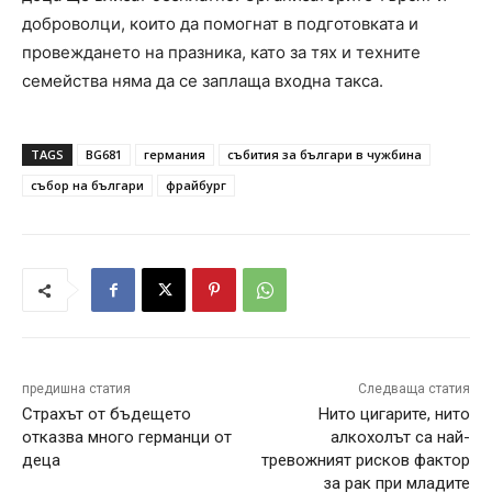
доброволци, които да помогнат в подготовката и
провеждането на празника, като за тях и техните
семейства няма да се заплаща входна такса.
TAGS
BG681
германия
събития за българи в чужбина
събор на българи
фрайбург
предишна статия
Следваща статия
Страхът от бъдещето
Нито цигарите, нито
отказва много германци от
алкохолът са най-
деца
тревожният рисков фактор
за рак при младите