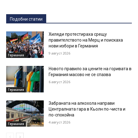
Подобни статии
Хиляди протестираха срещу
правителството на Мерц и поискаха
нови избори в Германия
9 август 2026
Германия
Новото правило за цените на горивата в
Германия масово не се спазва
6 август 2026
Германия
Забраната на алкохола направи
Централната гара в Кьолн по-чиста и
по-спокойна
4 август 2026
Германия