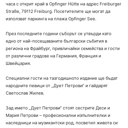
часа с открит край в Opfinger Hütte на адрес Freiburger
Straße, 79112 Freiburg. Посетителите ще могат да
използват паркинга на плажа Opfinger See.
През последните години съборът се утвърди като
едно от най-посещаваните български събития в
региона на Фрайбург, привличайки семейства и гости
от различни градове на Германия, Франция и
Швейцария.
Специални гости на тазгодишното издание ще бъдат
народните певици от „Дует Петрови“ и гайдарят
Светослав Жилев.
Зад името „Дует Петрови“ стоят сестрите Деси и
Мария Петрови – професионални изпълнителки и
наследници на музикантски род, посветил живота си