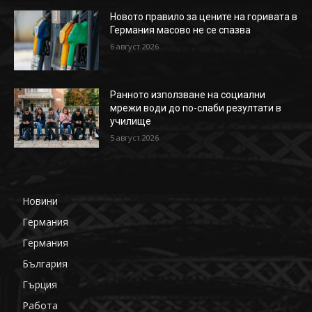
Новото правило за цените на горивата в
Германия масово не се спазва
6 август 2026
Ранното използване на социални
мрежи води до по-слаби резултати в
училище
5 август 2026
Новини
650
Германия
360
Германия
178
България
87
Гърция
85
Работа
68