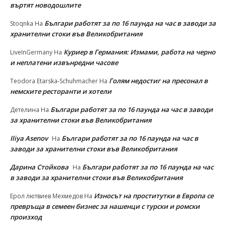
въртят новодошлите
Българи работят за по 16 паунда на час в заводи за
Stoqnka
На
хранителни стоки във Великобритания
Куриер в Германия: Измами, работа на черно
LiveInGermany
На
и неплатени извънредни часове
Голям недостиг на пресонал в
Teodora Etarska-Schuhmacher
На
немските ресторанти и хотели
Българи работят за по 16 паунда на час в заводи
Детелина
На
за хранителни стоки във Великобритания
Iliya Asenov
Българи работят за по 16 паунда на час в
На
заводи за хранителни стоки във Великобритания
Дарина Стойкова
Българи работят за по 16 паунда на час
На
в заводи за хранителни стоки във Великобритания
Износът на проститутки в Европа се
Ерол лютвиев Мехмедов
На
превръща в семеен бизнес за нашенци с турски и ромски
произход