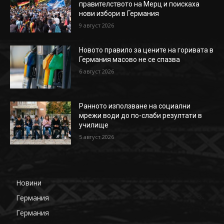
правителството на Мерц и поискаха
нови избори в Германия
9 август 2026
Новото правило за цените на горивата в
Германия масово не се спазва
6 август 2026
Ранното използване на социални
мрежи води до по-слаби резултати в
училище
5 август 2026
Новини
650
Германия
360
Германия
178