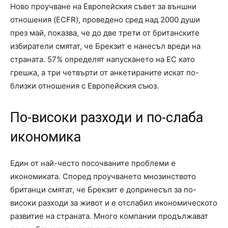
Ново проучване на Европейския съвет за външни
отношения (ECFR), проведено сред над 2000 души
през май, показва, че до две трети от британските
избиратели смятат, че Брекзит е нанесъл вреди на
страната. 57% определят напускането на ЕС като
грешка, а три четвърти от анкетираните искат по-
близки отношения с Европейския съюз.
По-високи разходи и по-слаба
икономика
Един от най-често посочваните проблеми е
икономиката. Според проучването мнозинството
британци смятат, че Брекзит е допринесъл за по-
високи разходи за живот и е отслабил икономическото
развитие на страната. Много компании продължават