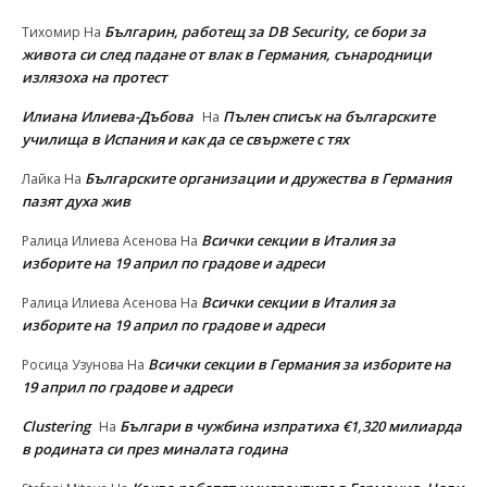
Българин, работещ за DB Security, се бори за
Тихомир
На
живота си след падане от влак в Германия, сънародници
излязоха на протест
Илиана Илиева-Дъбова
Пълен списък на българските
На
училища в Испания и как да се свържете с тях
Българските организации и дружества в Германия
Лайка
На
пазят духа жив
Всички секции в Италия за
Ралица Илиева Асенова
На
изборите на 19 април по градове и адреси
Всички секции в Италия за
Ралица Илиева Асенова
На
изборите на 19 април по градове и адреси
Всички секции в Германия за изборите на
Росица Узунова
На
19 април по градове и адреси
Clustering
Българи в чужбина изпратиха €1,320 милиарда
На
в родината си през миналата година