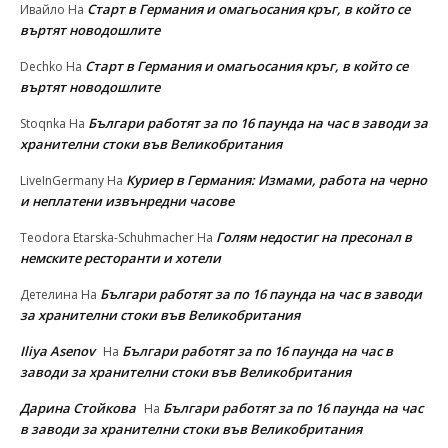
Старт в Германия и омагьосания кръг, в който се
Ивайло
На
въртят новодошлите
Старт в Германия и омагьосания кръг, в който се
Dechko
На
въртят новодошлите
Българи работят за по 16 паунда на час в заводи за
Stoqnka
На
хранителни стоки във Великобритания
Куриер в Германия: Измами, работа на черно
LiveInGermany
На
и неплатени извънредни часове
Голям недостиг на пресонал в
Teodora Etarska-Schuhmacher
На
немските ресторанти и хотели
Българи работят за по 16 паунда на час в заводи
Детелина
На
за хранителни стоки във Великобритания
Iliya Asenov
Българи работят за по 16 паунда на час в
На
заводи за хранителни стоки във Великобритания
Дарина Стойкова
Българи работят за по 16 паунда на час
На
в заводи за хранителни стоки във Великобритания