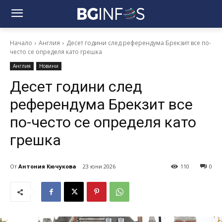
Начало
Англия
Десет години след референдума Брекзит все по-
често се определя като грешка
Англия
Новини
Десет години след
референдума Брекзит все
по-често се определя като
грешка
От
Антония Кючукова
23 юни 2026
110
0