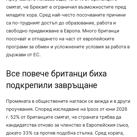
смятат, че Брекзит е ограничил възможностите пред
младите хора. Сред най-често посочваните причини
са по-трудният достъп до образование, работа и
свободно придвижване в Европа. Много британци
посочват и отпадането на част от европейските
програми за обмен и усложнените условия за работа в
държави от ЕС.
Все повече британци биха
подкрепили завръщане
Промяната в обществените нагласи се вижда и в други
проучвания. Според изследване на Ipsos от юни 2026
г. 52% от британците смятат, че страната трябва да
кандидатства отново за членство в Европейския съюз,
докато 33% са против подобна стъпка. Сред хората,