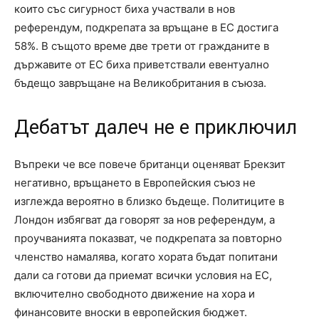
които със сигурност биха участвали в нов
референдум, подкрепата за връщане в ЕС достига
58%. В същото време две трети от гражданите в
държавите от ЕС биха приветствали евентуално
бъдещо завръщане на Великобритания в съюза.
Дебатът далеч не е приключил
Въпреки че все повече британци оценяват Брекзит
негативно, връщането в Европейския съюз не
изглежда вероятно в близко бъдеще. Политиците в
Лондон избягват да говорят за нов референдум, а
проучванията показват, че подкрепата за повторно
членство намалява, когато хората бъдат попитани
дали са готови да приемат всички условия на ЕС,
включително свободното движение на хора и
финансовите вноски в европейския бюджет.