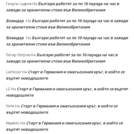
Българи работят за по 16 паунда на час в
Георги садков
На
заводи за хранителни стоки във Великобритания
Божидар
Българи работят за по 16 паунда на час в заводи
На
за хранителни стоки във Великобритания
Божидар
Българи работят за по 16 паунда на час в заводи
На
за хранителни стоки във Великобритания
Българи работят за по 16 паунда на час в
Петар Петров
На
заводи за хранителни стоки във Великобритания
Старт в Германия и омагьосания кръг, в който се
Lachezar
На
въртят новодошлите
Старт в Германия и омагьосания кръг, в който се въртят
LZ
На
новодошлите
Старт в Германия и омагьосания кръг, в който се
Петя
На
въртят новодошлите
Старт в Германия и омагьосания кръг, в който се
Ивайло
На
въртят новодошлите