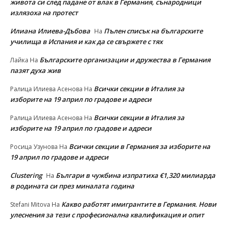
живота си след падане от влак в Германия, сънародници
излязоха на протест
Илиана Илиева-Дъбова
Пълен списък на българските
На
училища в Испания и как да се свържете с тях
Българските организации и дружества в Германия
Лайка
На
пазят духа жив
Всички секции в Италия за
Ралица Илиева Асенова
На
изборите на 19 април по градове и адреси
Всички секции в Италия за
Ралица Илиева Асенова
На
изборите на 19 април по градове и адреси
Всички секции в Германия за изборите на
Росица Узунова
На
19 април по градове и адреси
Clustering
Българи в чужбина изпратиха €1,320 милиарда
На
в родината си през миналата година
Какво работят имигрантите в Германия. Нови
Stefani Mitova
На
улеснeния за тези с професионална квалификация и опит