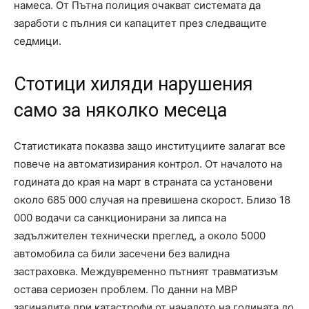
намеса. От Пътна полиция очакват системата да
заработи с пълния си капацитет през следващите
седмици.
Стотици хиляди нарушения
само за няколко месеца
Статистиката показва защо институциите залагат все
повече на автоматизирания контрол. От началото на
годината до края на март в страната са установени
около 685 000 случая на превишена скорост. Близо 18
000 водачи са санкционирани за липса на
задължителен технически преглед, а около 5000
автомобила са били засечени без валидна
застраховка. Междувременно пътният травматизъм
остава сериозен проблем. По данни на МВР
загиналите при катастрофи от началото на годината до