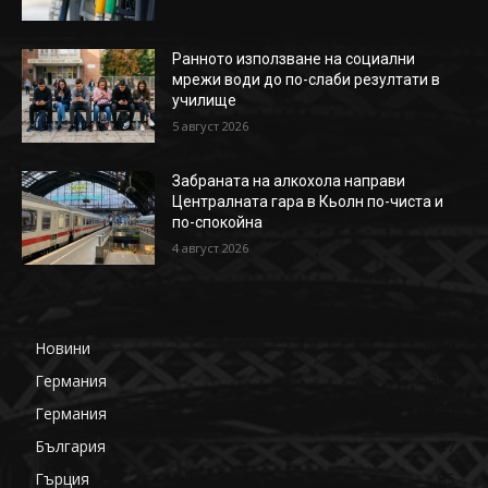
Ранното използване на социални
мрежи води до по-слаби резултати в
училище
5 август 2026
Забраната на алкохола направи
Централната гара в Кьолн по-чиста и
по-спокойна
4 август 2026
Новини
649
Германия
359
Германия
177
България
87
Гърция
85