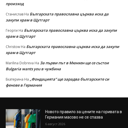
произход
Българската православна църква иска да
Станислав
На
закупи храм в Щутгарт
Българската православна църква иска да закупи
Георги
На
храм в Щутгарт
Българската православна църква иска да закупи
Christow
На
храм в Щутгарт
За първи път в Мюнхен ще се състои
Marilina Dobreva
На
Bulgaria wants you в чужбина
„Фондацията“ ще зарадва българските си
Екатерина
На
фенове в Германия
Новото правило за цените на горивата в
Германия масово не се спазва
6 август 2026