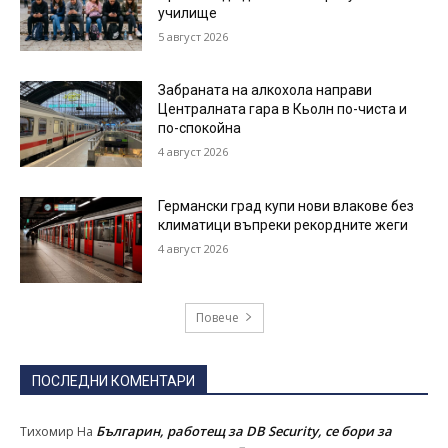
училище
5 август 2026
Забраната на алкохола направи
Централната гара в Кьолн по-чиста и
по-спокойна
4 август 2026
Германски град купи нови влакове без
климатици въпреки рекордните жеги
4 август 2026
Повече
ПОСЛЕДНИ КОМЕНТАРИ
Българин, работещ за DB Security, се бори за
Тихомир
На