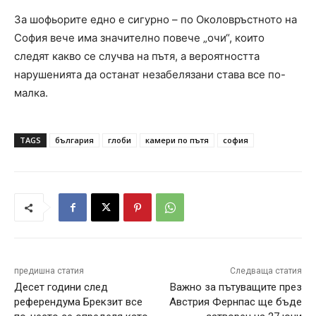
За шофьорите едно е сигурно – по Околовръстното на
София вече има значително повече „очи“, които
следят какво се случва на пътя, а вероятността
нарушенията да останат незабелязани става все по-
малка.
TAGS
българия
глоби
камери по пътя
софия
предишна статия
Следваща статия
Десет години след
Важно за пътуващите през
референдума Брекзит все
Австрия Фернпас ще бъде