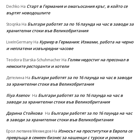
Старт в Германия и омагьосания кръг, в който се
Dechko
На
въртят новодошлите
Българи работят за по 16 паунда на час в заводи за
Stoqnka
На
хранителни стоки във Великобритания
Куриер в Германия: Измами, работа на черно
LiveInGermany
На
и неплатени извънредни часове
Голям недостиг на пресонал в
Teodora Etarska-Schuhmacher
На
немските ресторанти и хотели
Българи работят за по 16 паунда на час в заводи
Детелина
На
за хранителни стоки във Великобритания
Iliya Asenov
Българи работят за по 16 паунда на час в
На
заводи за хранителни стоки във Великобритания
Дарина Стойкова
Българи работят за по 16 паунда на час
На
в заводи за хранителни стоки във Великобритания
Износът на проститутки в Европа се
Ерол лютвиев Мехмедов
На
превръща в семеен бизнес за нашенци с турски и ромски