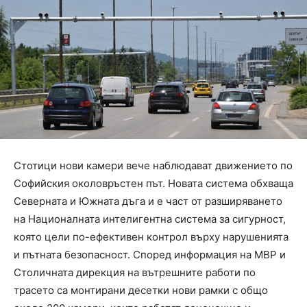
Стотици нови камери вече наблюдават движението по
Софийския околовръстен път. Новата система обхваща
Северната и Южната дъга и е част от разширяването
на Националната интелигентна система за сигурност,
която цели по-ефективен контрол върху нарушенията
и пътната безопасност. Според информация на МВР и
Столичната дирекция на вътрешните работи по
трасето са монтирани десетки нови рамки с общо