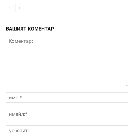
ВАШИЯТ КОМЕНТАР
Коментар:
им
им
уе