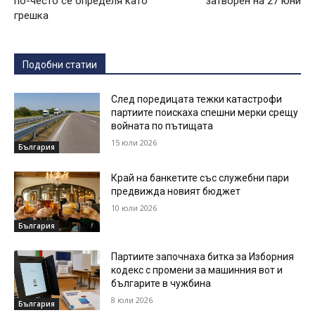
по-често се определя като
затворен на 27 юни
грешка
Подобни статии
След поредицата тежки катастрофи
партиите поискаха спешни мерки срещу
войната по пътищата
15 юли 2026
България
Край на банкетите със служебни пари
предвижда новият бюджет
10 юли 2026
България
Партиите започнаха битка за Изборния
кодекс с промени за машинния вот и
българите в чужбина
8 юли 2026
България