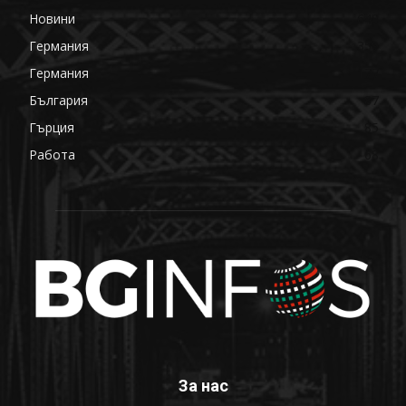
Новини
649
Германия
359
Германия
177
България
87
Гърция
85
Работа
68
За нас