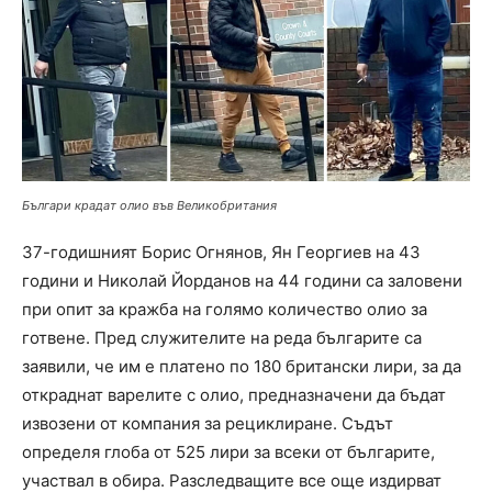
Българи крадат олио във Великобритания
37-годишният Борис Огнянов, Ян Георгиев на 43
години и Николай Йорданов на 44 години са заловени
при опит за кражба на голямо количество олио за
готвене. Пред служителите на реда българите са
заявили, че им е платено по 180 британски лири, за да
откраднат варелите с олио, предназначени да бъдат
извозени от компания за рециклиране. Съдът
определя глоба от 525 лири за всеки от българите,
участвал в обира. Разследващите все още издирват