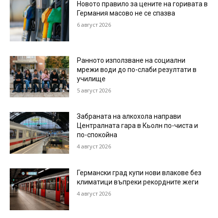
Новото правило за цените на горивата в
Германия масово не се спазва
6 август 2026
Ранното използване на социални
мрежи води до по-слаби резултати в
училище
5 август 2026
Забраната на алкохола направи
Централната гара в Кьолн по-чиста и
по-спокойна
4 август 2026
Германски град купи нови влакове без
климатици въпреки рекордните жеги
4 август 2026