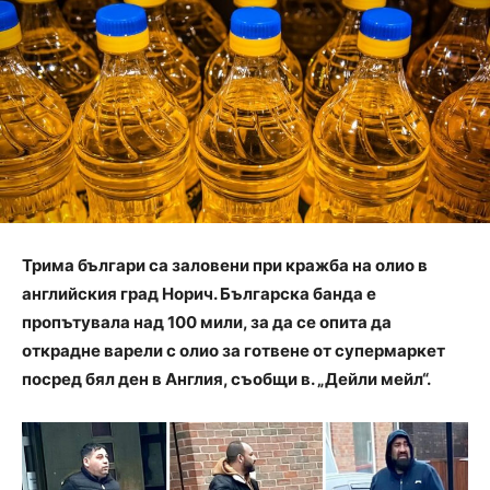
Трима българи са заловени при кражба на олио в
английския град Норич. Българска банда е
пропътувала над 100 мили, за да се опита да
открадне варели с олио за готвене от супермаркет
посред бял ден в Англия, съобщи в. „Дейли мейл“.