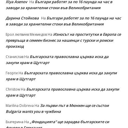
Iliya Asenov
Българи работят за по 16 паунда на час в
На
заводи за хранителни стоки във Великобритания
Дарина Стойкова
Българи работят за по 16 паунда на час
На
в заводи за хранителни стоки във Великобритания
Износът на проститутки в Европа се
Ерол лютвиев Мехмедов
На
превръща в семеен бизнес за нашенци с турски и ромски
произход
Българската православна църква иска да
Станислав
На
закупи храм в Щутгарт
Българската православна църква иска да закупи
Георги
На
храм в Щутгарт
Българската православна църква иска да закупи
Christow
На
храм в Щутгарт
За първи път в Мюнхен ще се състои
Marilina Dobreva
На
Bulgaria wants you в чужбина
„Фондацията“ ще зарадва българските си
Екатерина
На
фенове в Германия