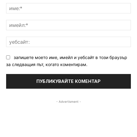
им
им
уе
запишете моето име, имейл и уебсайт в този браузър
за следващия път, когато коментирам.
- Advertisment -