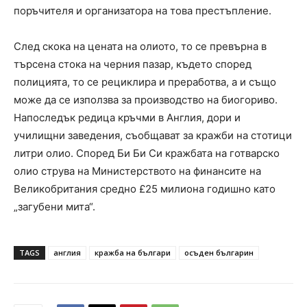
поръчителя и организатора на това престъпление.
След скока на цената на олиото, то се превърна в
търсена стока на черния пазар, където според
полицията, то се рециклира и преработва, а и също
може да се използва за производство на биогориво.
Напоследък редица кръчми в Англия, дори и
училищни заведения, съобщават за кражби на стотици
литри олио. Според Би Би Си кражбата на готварско
олио струва на Министерството на финансите на
Великобритания средно £25 милиона годишно като
„загубени мита“.
TAGS
англия
кражба на българи
осъден българин