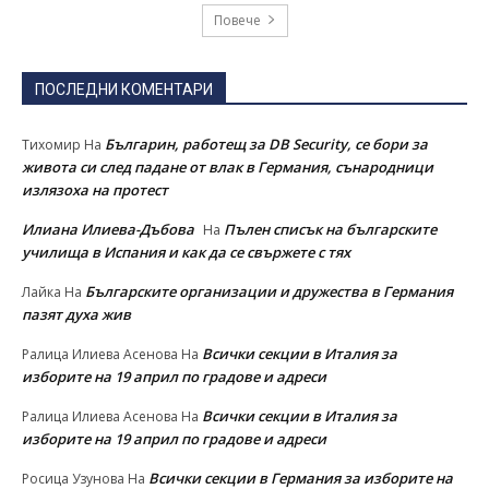
Повече
ПОСЛЕДНИ КОМЕНТАРИ
Българин, работещ за DB Security, се бори за
Тихомир
На
живота си след падане от влак в Германия, сънародници
излязоха на протест
Илиана Илиева-Дъбова
Пълен списък на българските
На
училища в Испания и как да се свържете с тях
Българските организации и дружества в Германия
Лайка
На
пазят духа жив
Всички секции в Италия за
Ралица Илиева Асенова
На
изборите на 19 април по градове и адреси
Всички секции в Италия за
Ралица Илиева Асенова
На
изборите на 19 април по градове и адреси
Всички секции в Германия за изборите на
Росица Узунова
На