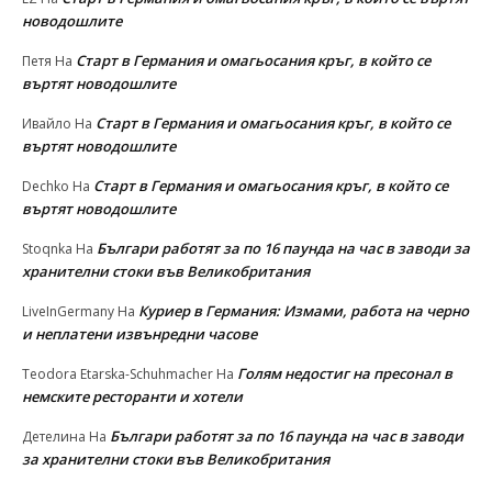
новодошлите
Старт в Германия и омагьосания кръг, в който се
Петя
На
въртят новодошлите
Старт в Германия и омагьосания кръг, в който се
Ивайло
На
въртят новодошлите
Старт в Германия и омагьосания кръг, в който се
Dechko
На
въртят новодошлите
Българи работят за по 16 паунда на час в заводи за
Stoqnka
На
хранителни стоки във Великобритания
Куриер в Германия: Измами, работа на черно
LiveInGermany
На
и неплатени извънредни часове
Голям недостиг на пресонал в
Teodora Etarska-Schuhmacher
На
немските ресторанти и хотели
Българи работят за по 16 паунда на час в заводи
Детелина
На
за хранителни стоки във Великобритания