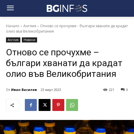
Начало
Англия
Отново се прочухме - българи хванати да крадат
олио във Великобритания
Англия
Новини
Отново се прочухме –
българи хванати да крадат
олио във Великобритания
От
Иван Василев
23 март 2023
221
0