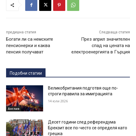
предишна статия
Следваща статия
Богати ли са немските
През април значителен
пенсионерки и каква
спад на цената на
пенсия получават
електроенергията в Гърция
Подобни статии
Великобритания подготвя още по-
строги правила за имиграцията
14 юли 2026
Англия
Десет години след референдума
Брекзит все по-често се определя като
грешка