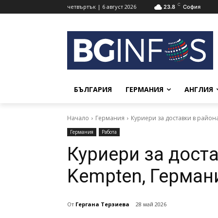
C
четвъртък | 6 август 2026
23.8
София
БЪЛГАРИЯ
ГЕРМАНИЯ
АНГЛИЯ
Начало
Германия
Куриери за доставки в район
Германия
Работа
Куриери за доста
Kempten, Герман
От
Гергана Терзиева
28 май 2026