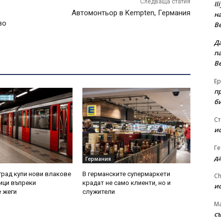
Следваща статия
Il
Автомонтьор в Kempten, Германия
на
во
В
Д
па
В
Ер
п
б
Ст
и
Ге
д
Германия
град купи нови влакове
В германските супермаркети
Ch
ици въпреки
крадат не само клиенти, но и
и
 жеги
служители
Ma
съ