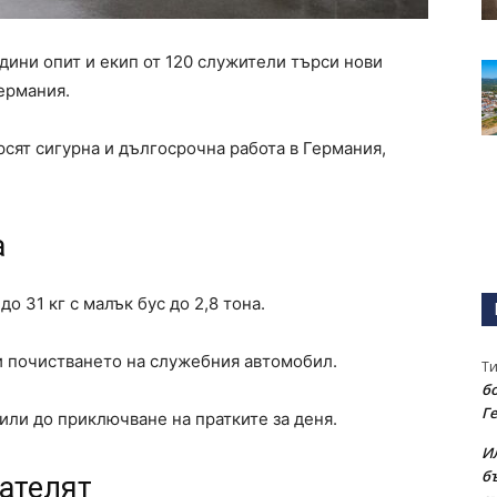
дини опит и екип от 120 служители търси нови
Германия.
рсят сигурна и дългосрочна работа в Германия,
а
до 31 кг с малък бус до 2,8 тона.
и почистването на служебния автомобил.
Т
бо
Г
 или до приключване на пратките за деня.
И
б
ателят