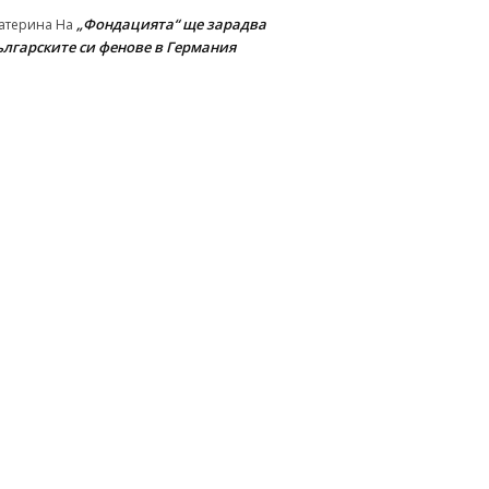
„Фондацията“ ще зарадва
атерина
На
ългарските си фенове в Германия