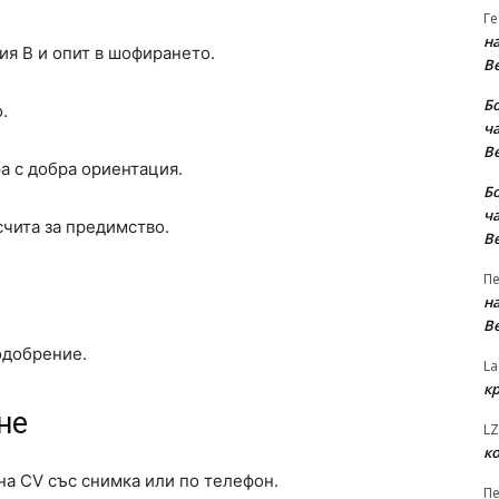
Ге
на
я B и опит в шофирането.
В
Б
.
ча
В
а с добра ориентация.
Б
ча
счита за предимство.
В
Пе
на
В
одобрение.
La
к
не
LZ
к
на CV със снимка или по телефон.
Пе