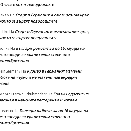
ойто се въртят новодошлите
Старт в Германия и омагьосания кръг,
вайло
На
 който се въртят новодошлите
Старт в Германия и омагьосания кръг,
echko
На
 който се въртят новодошлите
Българи работят за по 16 паунда на
oqnka
На
с в заводи за хранителни стоки във
еликобритания
Куриер в Германия: Измами,
veInGermany
На
абота на черно и неплатени извънредни
асове
Голям недостиг на
odora Etarska-Schuhmacher
На
ресонал в немските ресторанти и хотели
Българи работят за по 16 паунда на
етелина
На
с в заводи за хранителни стоки във
еликобритания