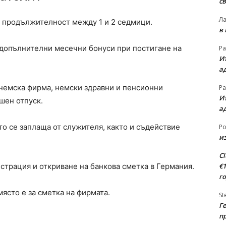
св
Л
с продължителност между 1 и 2 седмици.
в
 допълнителни месечни бонуси при постигане на
Ра
Ит
а
 немска фирма, немски здравни и пенсионни
Ра
Ит
шен отпуск.
а
то се заплаща от служителя, както и съдействие
Ро
из
Cl
€
страция и откриване на банкова сметка в Германия.
г
място е за сметка на фирмата.
St
Ге
п