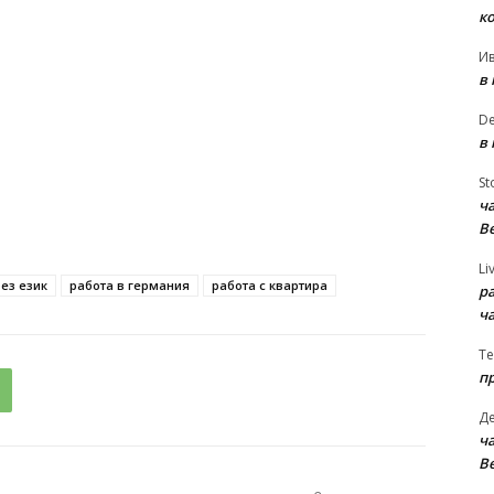
к
И
в
D
в
St
ча
В
Li
без език
работа в германия
работа с квартира
р
ч
Te
п
Д
ча
В