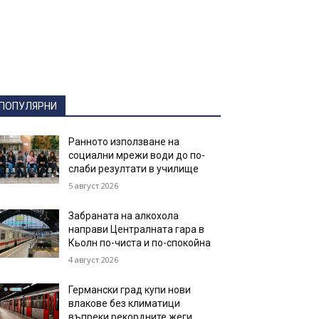
ПОПУЛЯРНИ
Ранното използване на
социални мрежи води до по-
слаби резултати в училище
5 август 2026
Забраната на алкохола
направи Централната гара в
Кьолн по-чиста и по-спокойна
4 август 2026
Германски град купи нови
влакове без климатици
въпреки рекордните жеги