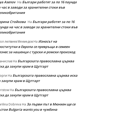
iya Asenov
Българи работят за по 16 паунда
На
 час в заводи за хранителни стоки във
еликобритания
арина Стойкова
Българи работят за по 16
На
унда на час в заводи за хранителни стоки във
еликобритания
Износът на
ол лютвиев Мехмедов
На
роститутки в Европа се превръща в семеен
изнес за нашенци с турски и ромски произход
Българската православна църква
анислав
На
ска да закупи храм в Щутгарт
Българската православна църква иска
орги
На
а закупи храм в Щутгарт
Българската православна църква
ristow
На
ска да закупи храм в Щутгарт
За първи път в Мюнхен ще се
rilina Dobreva
На
стои Bulgaria wants you в чужбина