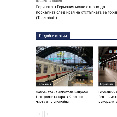
предишна статия
Горивата в Германия може отново да
поскъпнат след края на отстъпката за гори
(Tankrabatt)
Подобни статии
Германия
Германия
Забраната на алкохола направи
Германски 
Централната гара в Кьолн по-
без климат
чиста и по-спокойна
рекордните