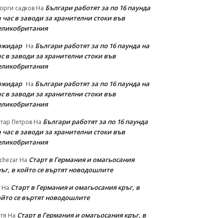
Българи работят за по 16 паунда
орги садков
На
 час в заводи за хранителни стоки във
еликобритания
ожидар
Българи работят за по 16 паунда на
На
с в заводи за хранителни стоки във
еликобритания
ожидар
Българи работят за по 16 паунда на
На
с в заводи за хранителни стоки във
еликобритания
Българи работят за по 16 паунда
тар Петров
На
 час в заводи за хранителни стоки във
еликобритания
Старт в Германия и омагьосания
chezar
На
ръг, в който се въртят новодошлите
Старт в Германия и омагьосания кръг, в
На
ойто се въртят новодошлите
Старт в Германия и омагьосания кръг, в
тя
На