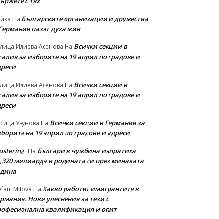
ържете с тях
Българските организации и дружества
айка
На
 Германия пазят духа жив
Всички секции в
лица Илиева Асенова
На
алия за изборите на 19 април по градове и
дреси
Всички секции в
лица Илиева Асенова
На
алия за изборите на 19 април по градове и
дреси
Всички секции в Германия за
сица Узунова
На
борите на 19 април по градове и адреси
ustering
Българи в чужбина изпратиха
На
1,320 милиарда в родината си през миналата
одина
Какво работят имигрантите в
efani Mitova
На
рмания. Нови улеснeния за тези с
рофесионална квалификация и опит