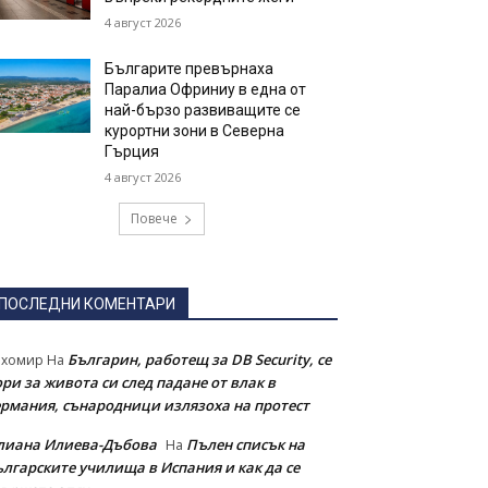
4 август 2026
Българите превърнаха
Паралиа Офриниу в една от
най-бързо развиващите се
курортни зони в Северна
Гърция
4 август 2026
Повече
ПОСЛЕДНИ КОМЕНТАРИ
Българин, работещ за DB Security, се
ихомир
На
ри за живота си след падане от влак в
ермания, сънародници излязоха на протест
лиана Илиева-Дъбова
Пълен списък на
На
ългарските училища в Испания и как да се