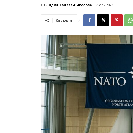
От
Лидия Танева-Николова
7 юли 2026
Сподели