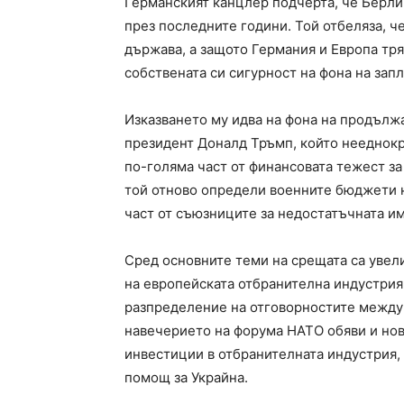
Германският канцлер подчерта, че Берли
през последните години. Той отбеляза, че
държава, а защото Германия и Европа тря
собствената си сигурност на фона на запл
Изказването му идва на фона на продълж
президент Доналд Тръмп, който нееднок
по-голяма част от финансовата тежест за
той отново определи военните бюджети н
част от съюзниците за недостатъчната им
Сред основните теми на срещата са увел
на европейската отбранителна индустрия
разпределение на отговорностите между
навечерието на форума НАТО обяви и нов
инвестиции в отбранителната индустрия,
помощ за Украйна.