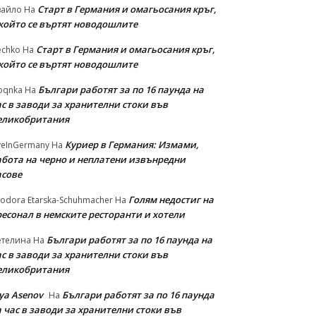
Старт в Германия и омагьосания кръг,
вайло
На
 който се въртят новодошлите
Старт в Германия и омагьосания кръг,
echko
На
 който се въртят новодошлите
Българи работят за по 16 паунда на
oqnka
На
с в заводи за хранителни стоки във
еликобритания
Куриер в Германия: Измами,
veInGermany
На
абота на черно и неплатени извънредни
асове
Голям недостиг на
odora Etarska-Schuhmacher
На
ресонал в немските ресторанти и хотели
Българи работят за по 16 паунда на
етелина
На
с в заводи за хранителни стоки във
еликобритания
iya Asenov
Българи работят за по 16 паунда
На
 час в заводи за хранителни стоки във