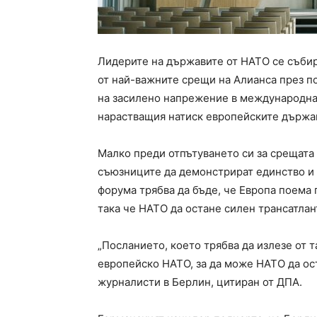
Лидерите на държавите от НАТО се събира
от най-важните срещи на Алианса през п
на засилено напрежение в международнат
нарастващия натиск европейските държав
Малко преди отпътуването си за срещат
съюзниците да демонстрират единство и 
форума трябва да бъде, че Европа поема 
така че НАТО да остане силен трансатлан
„Посланието, което трябва да излезе от 
европейско НАТО, за да може НАТО да ос
журналисти в Берлин, цитиран от ДПА.