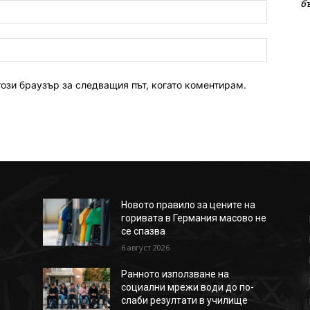
б
имейл:*
уебсайт:
този браузър за следващия път, когато коментирам.
Новото правило за цените на
горивата в Германия масово не
се спазва
6 август 2026
Ранното използване на
социални мрежи води до по-
слаби резултати в училище