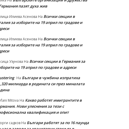
Българските организации и дружества
айка
На
 Германия пазят духа жив
Всички секции в
лица Илиева Асенова
На
алия за изборите на 19 април по градове и
дреси
Всички секции в
лица Илиева Асенова
На
алия за изборите на 19 април по градове и
дреси
Всички секции в Германия за
сица Узунова
На
борите на 19 април по градове и адреси
ustering
Българи в чужбина изпратиха
На
1,320 милиарда в родината си през миналата
одина
Какво работят имигрантите в
efani Mitova
На
рмания. Нови улеснeния за тези с
рофесионална квалификация и опит
Българи работят за по 16 паунда
орги садков
На
 час в заводи за хранителни стоки във