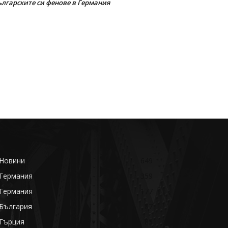
ългарските си фенове в Германия
Новини
649
Германия
359
Германия
177
България
87
Гърция
85