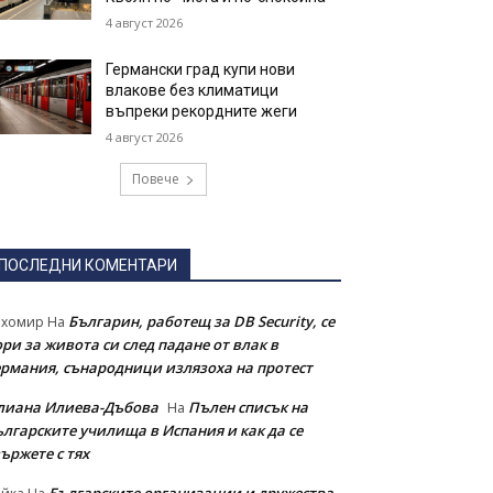
4 август 2026
Германски град купи нови
влакове без климатици
въпреки рекордните жеги
4 август 2026
Повече
ПОСЛЕДНИ КОМЕНТАРИ
Българин, работещ за DB Security, се
ихомир
На
ри за живота си след падане от влак в
ермания, сънародници излязоха на протест
лиана Илиева-Дъбова
Пълен списък на
На
ългарските училища в Испания и как да се
ържете с тях