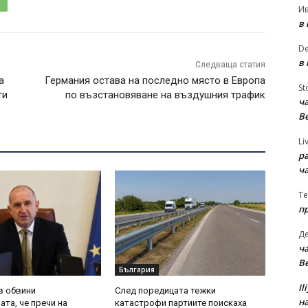
И
в
D
в
Следваща статия
а
Германия остава на последно място в Европа
St
ти
по възстановяване на въздушния трафик
ча
В
Li
р
ч
Te
п
Д
ча
В
България
Il
в обвини
След поредицата тежки
на
ата, че пречи на
катастрофи партиите поискаха