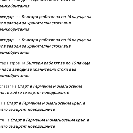
еликобритания
ожидар
Българи работят за по 16 паунда на
На
с в заводи за хранителни стоки във
еликобритания
ожидар
Българи работят за по 16 паунда на
На
с в заводи за хранителни стоки във
еликобритания
Българи работят за по 16 паунда
тар Петров
На
 час в заводи за хранителни стоки във
еликобритания
Старт в Германия и омагьосания
chezar
На
ръг, в който се въртят новодошлите
Старт в Германия и омагьосания кръг, в
На
ойто се въртят новодошлите
Старт в Германия и омагьосания кръг, в
тя
На
ойто се въртят новодошлите