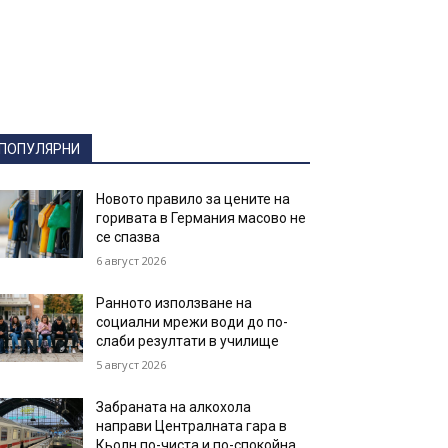
ПОПУЛЯРНИ
Новото правило за цените на
горивата в Германия масово не
се спазва
6 август 2026
Ранното използване на
социални мрежи води до по-
слаби резултати в училище
5 август 2026
Забраната на алкохола
направи Централната гара в
Кьолн по-чиста и по-спокойна