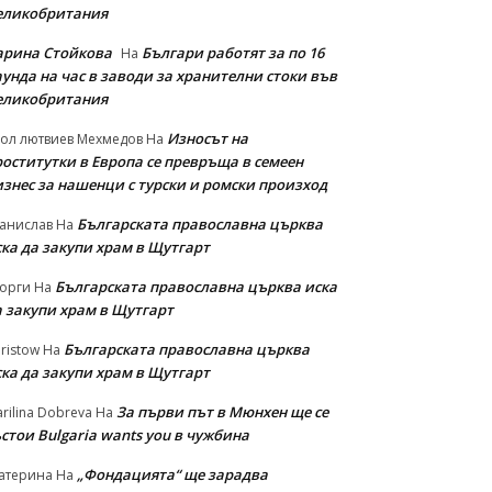
еликобритания
арина Стойкова
Българи работят за по 16
На
унда на час в заводи за хранителни стоки във
еликобритания
Износът на
ол лютвиев Мехмедов
На
роститутки в Европа се превръща в семеен
изнес за нашенци с турски и ромски произход
Българската православна църква
анислав
На
ска да закупи храм в Щутгарт
Българската православна църква иска
орги
На
а закупи храм в Щутгарт
Българската православна църква
ristow
На
ска да закупи храм в Щутгарт
За първи път в Мюнхен ще се
rilina Dobreva
На
стои Bulgaria wants you в чужбина
„Фондацията“ ще зарадва
атерина
На