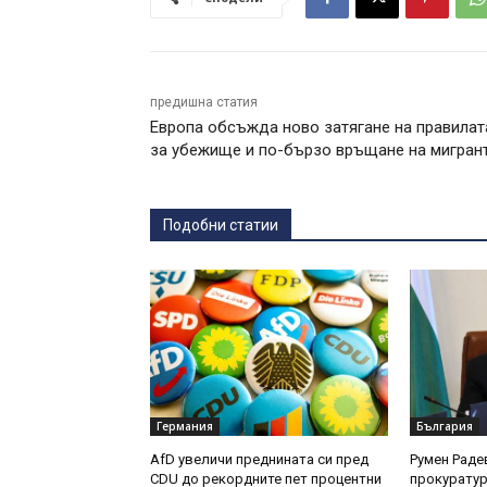
предишна статия
Европа обсъжда ново затягане на правилат
за убежище и по-бързо връщане на мигран
Подобни статии
Германия
България
AfD увеличи преднината си пред
Румен Раде
CDU до рекордните пет процентни
прокуратур