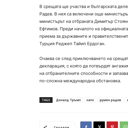
В срещата ще участва и българската дел
Радев. В нея са включени още министъръ
министърът на отбраната Димитър Стояно
Ефтимов. Преди началото на официалната
приема за държавните и правителственит
Турция Реджеп Тайип Ердоган.
Очаква се след приключването на срещат
декларация, с която да потвърдят ангажи
на отбранителните способности и запазва
по-сложна международна обстановка.
TAGS
Доналд Тръмп
нато
румен радев
Сподели