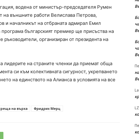
В
егация, водена от министър-председателя Румен
т на външните работи Велислава Петрова,
Б
в и началникът на отбраната адмирал Емил
ча
В
 програма българският премиер ще присъства на
е ръководители, организиран от президента на
Б
ча
В
а лидерите на страните членки да приемат обща
Пе
мента си към колективната сигурност, укрепването
на
В
нето на единството на Алианса в условията на все
La
к
LZ
среща на върха
Фридрих Мерц
к
Пе
к