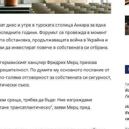
т днес и утре в турската столица Анкара за една
оследните години. Форумът се провежда в момент
а обстановка, продължаващата война в Украйна и
и да инвестират повече в собствената си отбрана.
а германският канцлер Фридрих Мерц призова
решителност. По думите му основното послание от
по-голяма отговорност за собствената си сигурност,
Т
тически съюз.
бо
Г
тази среща, трябва да бъде: Ние изграждаме
И
тане трансатлантическо“, заяви Мерц пред
б
св