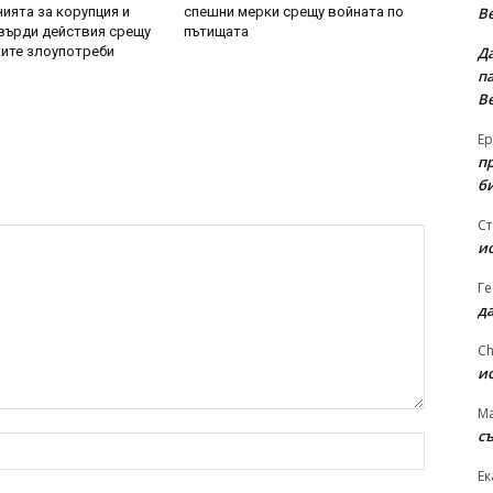
В
ията за корупция и
спешни мерки срещу войната по
върди действия срещу
пътищата
Д
ите злоупотреби
па
В
Ер
п
б
Ст
и
Ге
д
Ch
и
Ma
съ
име:*
Ек