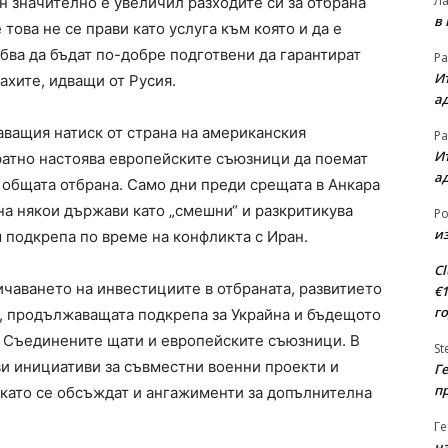
Л
н значително е увеличил разходите си за отбрана
в
 това не се прави като услуга към която и да е
бва да бъдат по-добре подготвени да гарантират
Ра
Ит
ахите, идващи от Русия.
а
аващия натиск от страна на американския
Ра
Ит
ратно настоява европейските съюзници да поемат
а
 общата отбрана. Само дни преди срещата в Анкара
а някои държави като „смешни“ и разкритикува
Ро
из
 подкрепа по време на конфликта с Иран.
Cl
ичаването на инвестициите в отбраната, развитието
€
г
, продължаващата подкрепа за Украйна и бъдещото
 Съединените щати и европейските съюзници. В
St
и инициативи за съвместни военни проекти и
Ге
п
 като се обсъждат и ангажименти за допълнителна
Ге
на