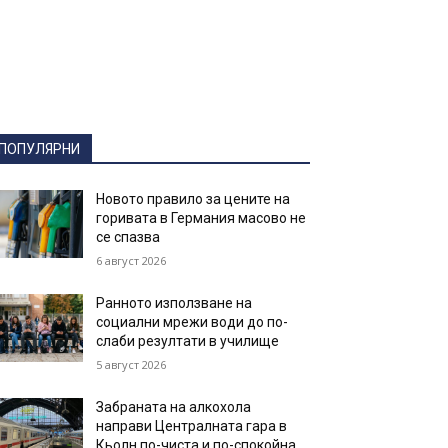
ПОПУЛЯРНИ
Новото правило за цените на
горивата в Германия масово не
се спазва
6 август 2026
Ранното използване на
социални мрежи води до по-
слаби резултати в училище
5 август 2026
Забраната на алкохола
направи Централната гара в
Кьолн по-чиста и по-спокойна