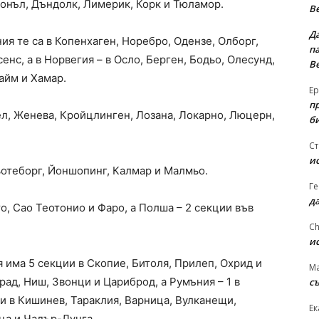
конъл, Дъндолк, Лимерик, Корк и Тюламор.
В
Д
ия те са в Копенхаген, Норебро, Одензе, Олборг,
па
енс, а в Норвегия – в Осло, Берген, Бодьо, Олесунд,
В
айм и Хамар.
Ер
п
ел, Женева, Кройцлинген, Лозана, Локарно, Люцерн,
б
Ст
и
ьотеборг, Йоншопинг, Калмар и Малмьо.
Ге
д
о, Сао Теотонио и Фаро, а Полша – 2 секции във
Ch
и
има 5 секции в Скопие, Битоля, Прилеп, Охрид и
Ma
рад, Ниш, Звонци и Цариброд, а Румъния – 1 в
съ
и в Кишинев, Тараклия, Варница, Вулканещи,
Ек
ица и Чадър-Лунга.