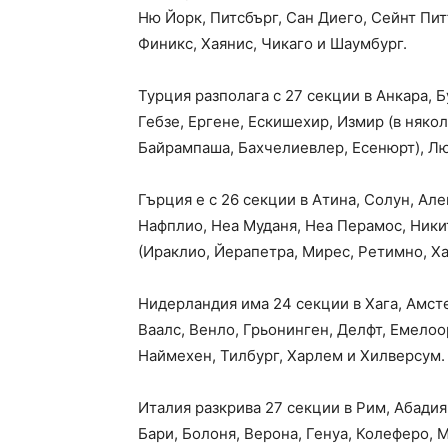
Ню Йорк, Питсбърг, Сан Диего, Сейнт Пит
Финикс, Хаянис, Чикаго и Шаумбург.
Турция разполага с 27 секции в Анкара, 
Гебзе, Ергене, Ескишехир, Измир (в няк
Байрампаша, Бахчелиевлер, Есенюрт), Лю
Гърция е с 26 секции в Атина, Солун, Ал
Нафплио, Неа Муданя, Неа Перамос, Никит
(Ираклио, Йерапетра, Мирес, Ретимно, Ха
Нидерландия има 24 секции в Хага, Амсте
Ваалс, Венло, Грьонинген, Делфт, Емелоо
Наймехен, Тилбург, Харлем и Хилверсум.
Италия разкрива 27 секции в Рим, Абадия
Бари, Болоня, Верона, Генуа, Колеферо, 