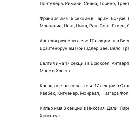
Понтедера, Римини, Сиена, Торино, Трент
Франция има 19 секции в Париж, Бокузе, 
Монпелие, Нант, Ница, Рен, Сент-Етиен, С
Австрия разполага със 17 секции във Вие
Брайтенбрун ам Нойзидлер Зее, Велс, Гра
Белгия има 17 секции в Брюксел, Антверп
Монс и Хаселт.
Канада ще разполага със 17 секции в Ота
Квебек, Китченер, Монреал, Ниагара Фолс
Кипър има 8 секции в Никозия, Дали, Лар
Хрисохус.