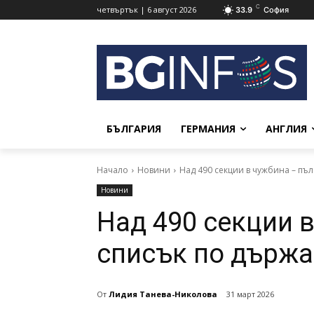
C
четвъртък | 6 август 2026
33.9
София
БЪЛГАРИЯ
ГЕРМАНИЯ
АНГЛИЯ
Начало
Новини
Над 490 секции в чужбина – пъ
Новини
Над 490 секции 
списък по държа
От
Лидия Танева-Николова
31 март 2026