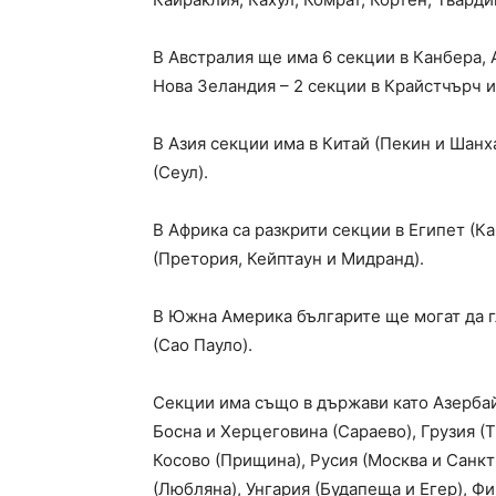
В Австралия ще има 6 секции в Канбера, 
Нова Зеландия – 2 секции в Крайстчърч и
В Азия секции има в Китай (Пекин и Шанх
(Сеул).
В Африка са разкрити секции в Египет (К
(Претория, Кейптаун и Мидранд).
В Южна Америка българите ще могат да г
(Сао Пауло).
Секции има също в държави като Азербайд
Босна и Херцеговина (Сараево), Грузия (
Косово (Прищина), Русия (Москва и Санкт
(Любляна), Унгария (Будапеща и Егер), Фи