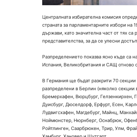
Централната избирателна комисия опреде
страната за парламентарните избори на 1
държави, като значителна част от тях са
представителства, за да се улесни достъп
Разпределението показва ясно къде са н
Испания, Великобритания и САЩ отново с
В Германия ще бъдат разкрити 70 секции 
разпределени в Берлин (няколко секции в
Бремерхафен, Вюрцбург, Гелзенкирхен, Г
Дуисбург, Дюселдорф, Ерфурт, Есен, Карл
Лудвигсхафен, Магдебург, Майнц, Манха
Ноймюнстер, Нюрнберг, Оснабрюк, Офенбу
Ройтлинген, Саарбрюкен, Трир, Улм, Фра
Хамбург, Хановер и Щутгарт.