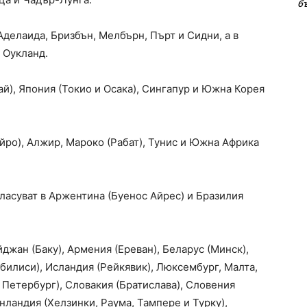
б
Аделаида, Бризбън, Мелбърн, Пърт и Сидни, а в
 Оукланд.
ай), Япония (Токио и Осака), Сингапур и Южна Корея
айро), Алжир, Мароко (Рабат), Тунис и Южна Африка
ласуват в Аржентина (Буенос Айрес) и Бразилия
жан (Баку), Армения (Ереван), Беларус (Минск),
Тбилиси), Исландия (Рейкявик), Люксембург, Малта,
 Петербург), Словакия (Братислава), Словения
нландия (Хелзинки, Раума, Тампере и Турку),