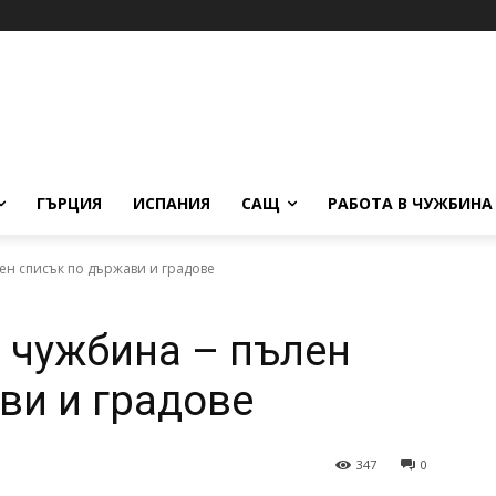
ГЪРЦИЯ
ИСПАНИЯ
САЩ
РАБОТА В ЧУЖБИНА
лен списък по държави и градове
в чужбина – пълен
ви и градове
347
0