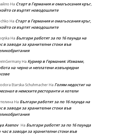
Старт в Германия и омагьосания кръг,
вайло
На
 който се въртят новодошлите
Старт в Германия и омагьосания кръг,
echko
На
 който се въртят новодошлите
Българи работят за по 16 паунда на
oqnka
На
с в заводи за хранителни стоки във
еликобритания
Куриер в Германия: Измами,
veInGermany
На
абота на черно и неплатени извънредни
асове
Голям недостиг на
odora Etarska-Schuhmacher
На
ресонал в немските ресторанти и хотели
Българи работят за по 16 паунда на
етелина
На
с в заводи за хранителни стоки във
еликобритания
iya Asenov
Българи работят за по 16 паунда
На
 час в заводи за хранителни стоки във