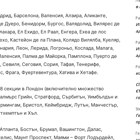
Л
в
дрид, Барселона, Валенсия, Алзира, Аликанте,
Ра
де Дуеро, Бенидорм, Бургос, Валядолид, Вилярес де
Ит
а
ахара, Ел Ехидо, Ел Раал, Енгера, Ехеа де лос
ехо, Кастейон де ла Плана, Колядо Вилялба, Куеляр,
Ра
нария, Леон, Лерида, Логроньо, Кослада, Малага,
Ит
а
Паленсия, Палма де Майорка, Памплона, Пуерто де
, Севиля, Сеговия, Сория, Тафая, Тенерифе,
Ро
с, Фрага, Фуертевентура, Хатива и Хетафе.
из
Cl
28 секции в Лондон (включително множество
€
 Палмърс Грийн, Стратфорд, Сърбитън, Уимбълдън и
г
Бирмингам, Бристол, Кеймбридж, Лутън, Манчестър,
St
утхемптън и Хъл.
Ге
п
Атланта, Бостън, Брумал, Вашингтон, Далас,
Ге
желис, Маунт Проспект, Маями – Форт Лодърдейл,
на