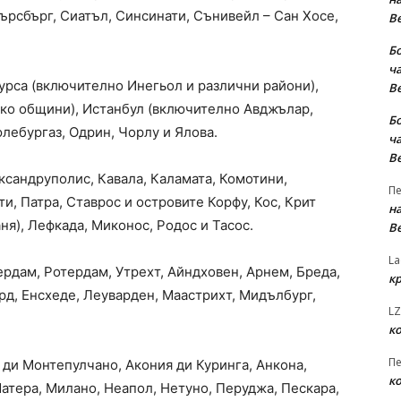
ърсбърг, Сиатъл, Синсинати, Сънивейл – Сан Хосе,
В
Б
ча
Бурса (включително Инегьол и различни райони),
В
олко общини), Истанбул (включително Авджълар,
Б
лебургаз, Одрин, Чорлу и Ялова.
ча
В
ександруполис, Кавала, Каламата, Комотини,
Пе
и, Патра, Ставрос и островите Корфу, Кос, Крит
на
ня), Лефкада, Миконос, Родос и Тасос.
В
La
рдам, Ротердам, Утрехт, Айндховен, Арнем, Бреда,
к
рд, Енсхеде, Леуварден, Маастрихт, Мидълбург,
LZ
к
Пе
 ди Монтепулчано, Акония ди Куринга, Анкона,
к
Матера, Милано, Неапол, Нетуно, Перуджа, Пескара,