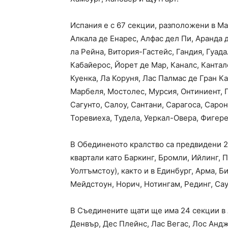
Испания е с 67 секции, разположени в Ма
Алкала де Енарес, Алфас дел Пи, Аранда 
ла Рейна, Витория-Гастейс, Гандия, Гуадал
Кабайерос, Йорет де Мар, Каналс, Кантал
Куенка, Ла Коруня, Лас Палмас де Гран Ка
Марбеля, Мостолес, Мурсия, Онтиниент, 
Сагунто, Салоу, Сантани, Сарагоса, Сарон
Торевиеха, Тудела, Уеркал-Овера, Фигере
В Обединеното кралство са предвидени 
квартали като Баркинг, Бромли, Ийлинг,
Уолтъмстоу), както и в Единбург, Арма, 
Мейдстоун, Норич, Нотингам, Рединг, Са
В Съединените щати ще има 24 секции в 
Денвър, Дес Плейнс, Лас Вегас, Лос Анд