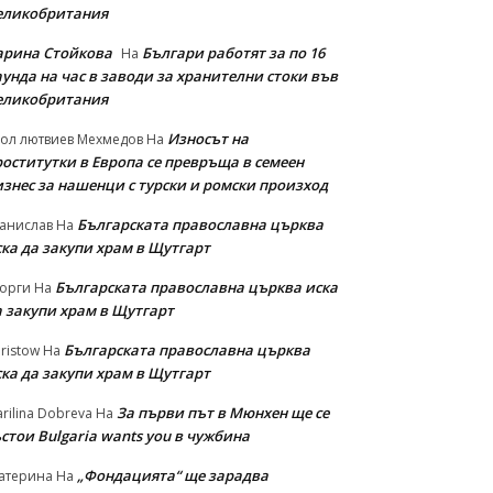
еликобритания
арина Стойкова
Българи работят за по 16
На
унда на час в заводи за хранителни стоки във
еликобритания
Износът на
ол лютвиев Мехмедов
На
роститутки в Европа се превръща в семеен
изнес за нашенци с турски и ромски произход
Българската православна църква
анислав
На
ска да закупи храм в Щутгарт
Българската православна църква иска
орги
На
а закупи храм в Щутгарт
Българската православна църква
ristow
На
ска да закупи храм в Щутгарт
За първи път в Мюнхен ще се
rilina Dobreva
На
стои Bulgaria wants you в чужбина
„Фондацията“ ще зарадва
атерина
На