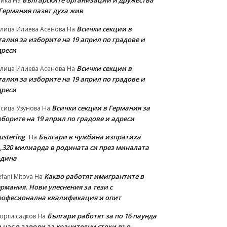
Българските организации и дружества
айка
На
 Германия пазят духа жив
Всички секции в
лица Илиева Асенова
На
алия за изборите на 19 април по градове и
дреси
Всички секции в
лица Илиева Асенова
На
алия за изборите на 19 април по градове и
дреси
Всички секции в Германия за
сица Узунова
На
борите на 19 април по градове и адреси
ustering
Българи в чужбина изпратиха
На
1,320 милиарда в родината си през миналата
одина
Какво работят имигрантите в
efani Mitova
На
рмания. Нови улеснeния за тези с
рофесионална квалификация и опит
Българи работят за по 16 паунда
орги садков
На
 час в заводи за хранителни стоки във