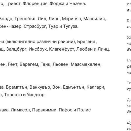
о, Триест, Флоренция, Фоджа и Чезена.
И
в
Бордо, Гренобъл, Лил, Лион, Маринян, Марсилия,
D
ен-Назер, Страсбург, Туар и Тулуза.
в
St
на (включително различни райони), Брегенц,
ча
ц, Залцбург, Инсбрук, Клагенфурт, Леобен и Линц.
В
Li
ен, Гент, Варегем, Генк, Льовен, Маасмехелен,
р
ч
Te
ва, Брамптън, Ванкувър, Вон, Едмънтън, Калгари,
п
, Торонто и Уиндзор.
Д
ча
нака, Лимасол, Паралимни, Пафос и Полис
В
Il
на