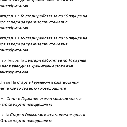
еликобритания
ожидар
Българи работят за по 16 паунда на
На
с в заводи за хранителни стоки във
еликобритания
ожидар
Българи работят за по 16 паунда на
На
с в заводи за хранителни стоки във
еликобритания
Българи работят за по 16 паунда
тар Петров
На
 час в заводи за хранителни стоки във
еликобритания
Старт в Германия и омагьосания
chezar
На
ръг, в който се въртят новодошлите
Старт в Германия и омагьосания кръг, в
На
ойто се въртят новодошлите
Старт в Германия и омагьосания кръг, в
тя
На
ойто се въртят новодошлите