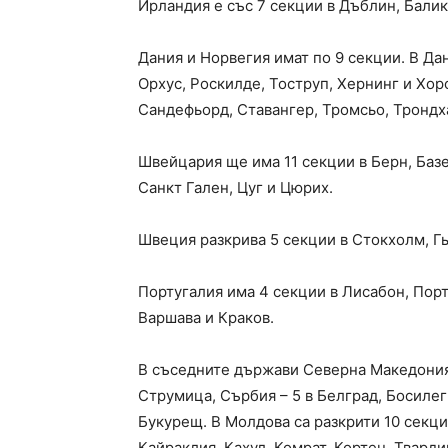
Ирландия е със 7 секции в Дъблин, Бали
Дания и Норвегия имат по 9 секции. В Дан
Орхус, Роскилде, Тоструп, Хернинг и Хорс
Сандефьорд, Ставангер, Тромсьо, Трондх
Швейцария ще има 11 секции в Берн, Баз
Санкт Гален, Цуг и Цюрих.
Швеция разкрива 5 секции в Стокхолм, Г
Португалия има 4 секции в Лисабон, Порт
Варшава и Краков.
В съседните държави Северна Македония 
Струмица, Сърбия – 5 в Белград, Босилег
Букурещ. В Молдова са разкрити 10 секци
Кайраклия, Кахул, Комрат, Кортен, Твард