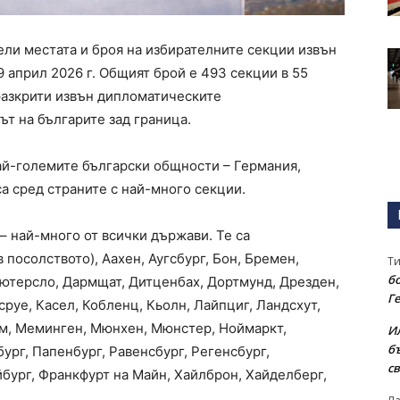
ли местата и броя на избирателните секции извън
9 април 2026 г. Общият брой е 493 секции в 55
 разкрити извън дипломатическите
ът на българите зад граница.
ай-големите български общности – Германия,
а сред страните с най-много секции.
– най-много от всички държави. Те са
 посолството), Аахен, Аугсбург, Бон, Бремен,
Т
бо
ютерсло, Дармщат, Дитценбах, Дортмунд, Дрезден,
Г
сруе, Касел, Кобленц, Кьолн, Лайпциг, Ландсхут,
йм, Меминген, Мюнхен, Мюнстер, Ноймаркт,
И
б
рг, Папенбург, Равенсбург, Регенсбург,
св
йбург, Франкфурт на Майн, Хайлброн, Хайделберг,