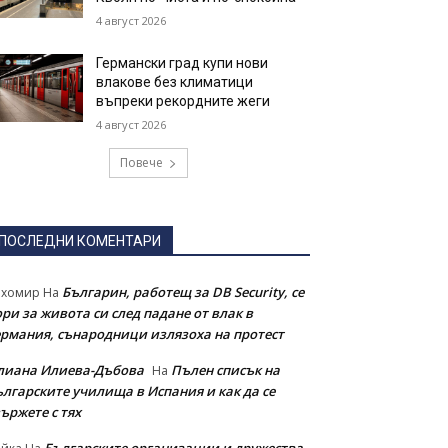
4 август 2026
Германски град купи нови
влакове без климатици
въпреки рекордните жеги
4 август 2026
Повече
ПОСЛЕДНИ КОМЕНТАРИ
Българин, работещ за DB Security, се
ихомир
На
ри за живота си след падане от влак в
ермания, сънародници излязоха на протест
лиана Илиева-Дъбова
Пълен списък на
На
ългарските училища в Испания и как да се
ържете с тях