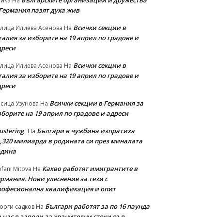
Българските организации и дружества
айка
На
 Германия пазят духа жив
Всички секции в
лица Илиева Асенова
На
алия за изборите на 19 април по градове и
дреси
Всички секции в
лица Илиева Асенова
На
алия за изборите на 19 април по градове и
дреси
Всички секции в Германия за
сица Узунова
На
борите на 19 април по градове и адреси
ustering
Българи в чужбина изпратиха
На
1,320 милиарда в родината си през миналата
одина
Какво работят имигрантите в
efani Mitova
На
рмания. Нови улеснeния за тези с
рофесионална квалификация и опит
Българи работят за по 16 паунда
орги садков
На
 час в заводи за хранителни стоки във