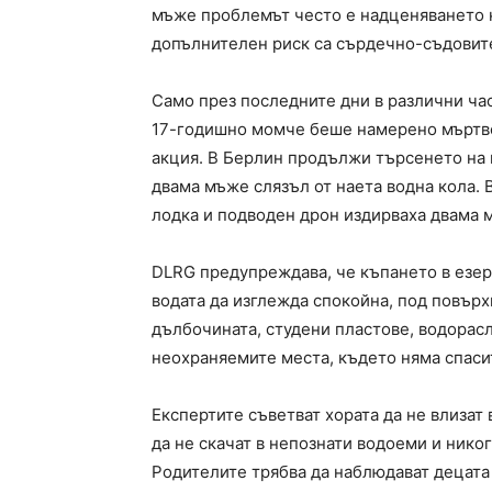
мъже проблемът често е надценяването 
допълнителен риск са сърдечно-съдовит
Само през последните дни в различни ча
17-годишно момче беше намерено мъртво
акция. В Берлин продължи търсенето на м
двама мъже слязъл от наета водна кола. 
лодка и подводен дрон издирваха двама м
DLRG предупреждава, че къпането в езера
водата да изглежда спокойна, под повърх
дълбочината, студени пластове, водорасл
неохраняемите места, където няма спаси
Експертите съветват хората да не влизат 
да не скачат в непознати водоеми и никог
Родителите трябва да наблюдават децата 