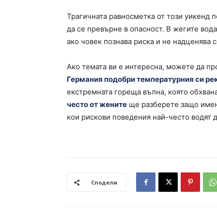
Трагичната равносметка от този уикенд 
да се превърне в опасност. В жегите вод
ако човек познава риска и не надценява 
Ако темата ви е интересна, можете да пр
Германия подобри температурния си рек
екстремната гореща вълна, която обхвана
често от жените
ще разберете защо имен
кои рискови поведения най-често водят д
Сподели