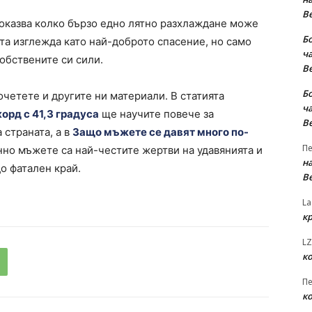
В
показва колко бързо едно лятно разхлаждане може
Б
ата изглежда като най-доброто спасение, но само
ча
собствените си сили.
В
Б
очетете и другите ни материали. В статията
ча
орд с 41,3 градуса
ще научите повече за
В
 страната, а в
Защо мъжете се давят много по-
Пе
но мъжете са най-честите жертви на удавянията и
на
о фатален край.
В
La
к
LZ
к
Пе
к