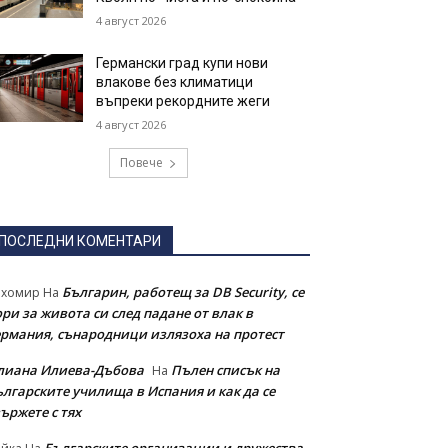
4 август 2026
Германски град купи нови
влакове без климатици
въпреки рекордните жеги
4 август 2026
Повече
ПОСЛЕДНИ КОМЕНТАРИ
Българин, работещ за DB Security, се
ихомир
На
ри за живота си след падане от влак в
ермания, сънародници излязоха на протест
лиана Илиева-Дъбова
Пълен списък на
На
ългарските училища в Испания и как да се
ържете с тях