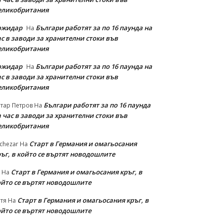
еликобритания
ожидар
Българи работят за по 16 паунда на
На
с в заводи за хранителни стоки във
еликобритания
ожидар
Българи работят за по 16 паунда на
На
с в заводи за хранителни стоки във
еликобритания
Българи работят за по 16 паунда
тар Петров
На
 час в заводи за хранителни стоки във
еликобритания
Старт в Германия и омагьосания
chezar
На
ръг, в който се въртят новодошлите
Старт в Германия и омагьосания кръг, в
На
ойто се въртят новодошлите
Старт в Германия и омагьосания кръг, в
тя
На
ойто се въртят новодошлите