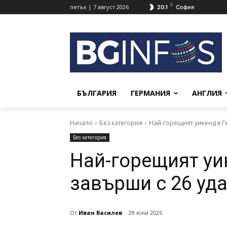
C
петък | 7 август 2026
20.1
София
БЪЛГАРИЯ
ГЕРМАНИЯ
АНГЛИЯ
Начало
Без категория
Най-горещият уикенд в Г
Без категория
Най-горещият уи
завърши с 26 уд
От
Иван Василев
29 юни 2026