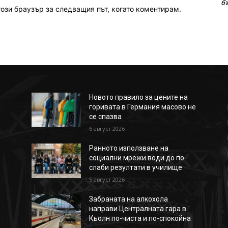
б
този браузър за следващия път, когато коментирам.
Новото правило за цените на
горивата в Германия масово не
се спазва
6 август 2026
Ранното използване на
социални мрежи води до по-
слаби резултати в училище
5 август 2026
Забраната на алкохола
направи Централната гара в
Кьолн по-чиста и по-спокойна