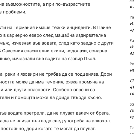
Л
на възможностите, а при по-възрастните
в
е проблеми.
Ра
Ит
сти на Германия имаше тежки инциденти. В Пайне
а
 в кариеpно езеро след мащабна издирвателна
Ра
ъж, изчезнал във водата, след като заедно с други
Ит
В Саксония спасителни екипи, водолази, сонарна
а
ъже, изчезнали във водите на язовир Пьол.
Ро
из
, реки и язовири не трябва да се подценява. Дори
Cl
ността може да има течения, рязка промяна на
€
и или други опасности. Особено опасни са
г
тели и помощта може да дойде твърде късно.
St
Ге
във водата прегрели, да не плуват далеч от брега,
п
а да не влизат във вода след употреба на алкохол.
Ге
постоянно, дори когато те могат да плуват.
на