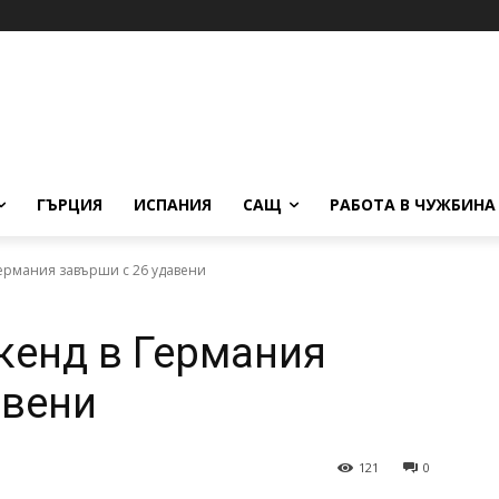
ГЪРЦИЯ
ИСПАНИЯ
САЩ
РАБОТА В ЧУЖБИНА
ермания завърши с 26 удавени
кенд в Германия
авени
121
0