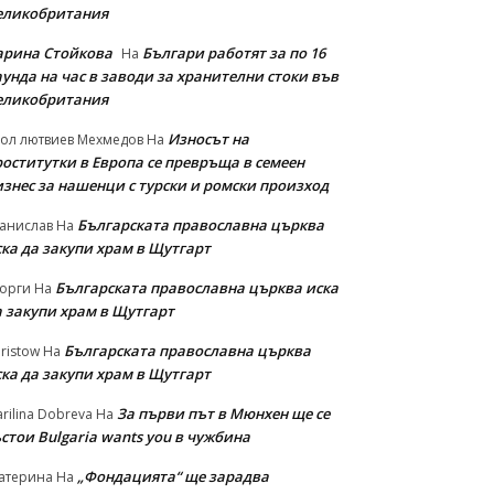
еликобритания
арина Стойкова
Българи работят за по 16
На
унда на час в заводи за хранителни стоки във
еликобритания
Износът на
ол лютвиев Мехмедов
На
роститутки в Европа се превръща в семеен
изнес за нашенци с турски и ромски произход
Българската православна църква
анислав
На
ска да закупи храм в Щутгарт
Българската православна църква иска
орги
На
а закупи храм в Щутгарт
Българската православна църква
ristow
На
ска да закупи храм в Щутгарт
За първи път в Мюнхен ще се
rilina Dobreva
На
стои Bulgaria wants you в чужбина
„Фондацията“ ще зарадва
атерина
На