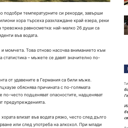
во подобри температурните си рекорди, завърши
илиони хора търсеха разхлаждане край езера, реки
а тревожна равносметка: най-малко 26 души са
иденти във водата.
 и момчета. Това отново насочва вниманието към
а статистика – мъжете се давят значително по-
нта от удавените в Германия са били мъже.
Т
лцхаузе обяснява причината с по-голямата
бо
е по-често подценяват опасностите, надценяват
Г
ат предупрежденията.
И
б
хората влизат във водата рязко, често след дълго
св
рване или след употреба на алкохол. При млади