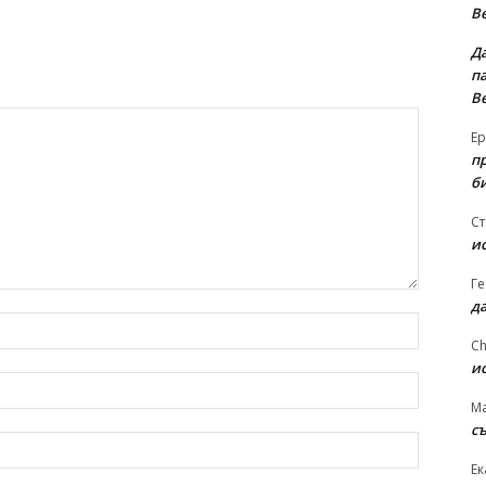
В
Д
па
В
Ер
п
б
Ст
и
Ге
д
име:*
Ch
и
имейл:*
Ma
съ
уебсайт:
Ек