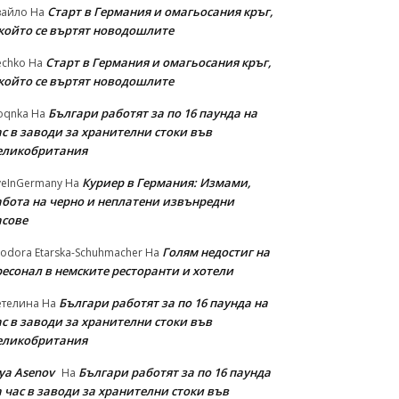
Старт в Германия и омагьосания кръг,
вайло
На
 който се въртят новодошлите
Старт в Германия и омагьосания кръг,
echko
На
 който се въртят новодошлите
Българи работят за по 16 паунда на
oqnka
На
с в заводи за хранителни стоки във
еликобритания
Куриер в Германия: Измами,
veInGermany
На
абота на черно и неплатени извънредни
асове
Голям недостиг на
odora Etarska-Schuhmacher
На
ресонал в немските ресторанти и хотели
Българи работят за по 16 паунда на
етелина
На
с в заводи за хранителни стоки във
еликобритания
iya Asenov
Българи работят за по 16 паунда
На
 час в заводи за хранителни стоки във