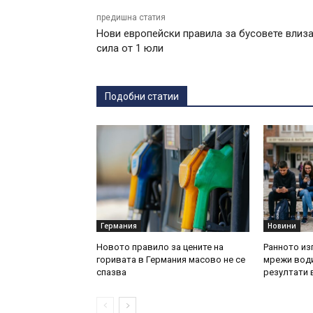
предишна статия
Нови европейски правила за бусовете влиза
сила от 1 юли
Подобни статии
Германия
Новини
Новото правило за цените на
Ранното из
горивата в Германия масово не се
мрежи води
спазва
резултати 