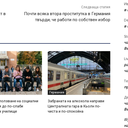
И
Следваща статия
в
т в
Почти всяка втора проститутка в Германия
твърди, че работи по собствен избор
D
в
St
ча
В
Li
р
ч
Te
п
Германия
Д
ползване на социални
Забраната на алкохола направи
ча
 до по-слаби
Централната гара в Кьолн по-
В
в училище
чиста и по-спокойна
Il
на