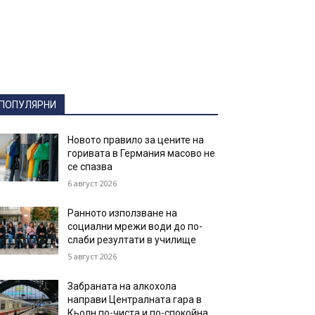
ПОПУЛЯРНИ
Новото правило за цените на
горивата в Германия масово не
се спазва
6 август 2026
Ранното използване на
социални мрежи води до по-
слаби резултати в училище
5 август 2026
Забраната на алкохола
направи Централната гара в
Кьолн по-чиста и по-спокойна