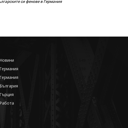
ългарските си фенове в Германия
Новини
649
Германия
359
Германия
177
България
87
Гърция
85
Работа
68