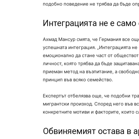
подобно поведение не трябва да бъде опр
Интеграцията не е само 
Ахмад Мансур смята, че Германия все още
успешната интеграция. „Интеграцията не е
емоционално да стане част от обществото
личност, която трябва да бъде защитаван
приеман метод на възпитание, а свободно
принцип във всяко семейство.
Експертът отбелязва още, че подобни тра
мигрантски произход. Според него във вс
конкретните мотиви и факторите, които 
Обвиняемият остава в а