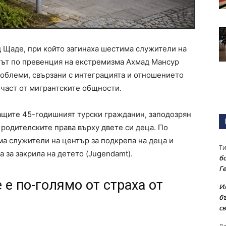
д Щаде, при който загинаха шестима служители на
ртът по превенция на екстремизма Ахмад Мансур
облеми, свързани с интеграцията и отношението
част от мигрантските общности.
ащите 45-годишният турски гражданин, заподозрян
 родителските права върху двете си деца. По
ма служители на център за подкрепа на деца и
Т
 за закрила на детето (Jugendamt).
бо
Г
е по-голямо от страха от
И
б
св