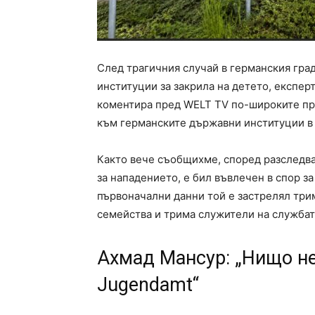
След трагичния случай в германския гра
институции за закрила на детето, експе
коментира пред WELT TV по-широките пр
към германските държавни институции в 
Както вече съобщихме, според разследв
за нападението, е бил въвлечен в спор за
първоначални данни той е застрелял три
семейства и трима служители на службата
Ахмад Мансур: „Нищо не 
Jugendamt“