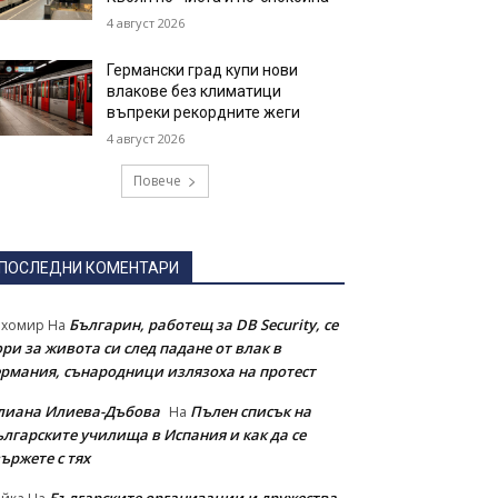
4 август 2026
Германски град купи нови
влакове без климатици
въпреки рекордните жеги
4 август 2026
Повече
ПОСЛЕДНИ КОМЕНТАРИ
Българин, работещ за DB Security, се
ихомир
На
ри за живота си след падане от влак в
ермания, сънародници излязоха на протест
лиана Илиева-Дъбова
Пълен списък на
На
ългарските училища в Испания и как да се
ържете с тях