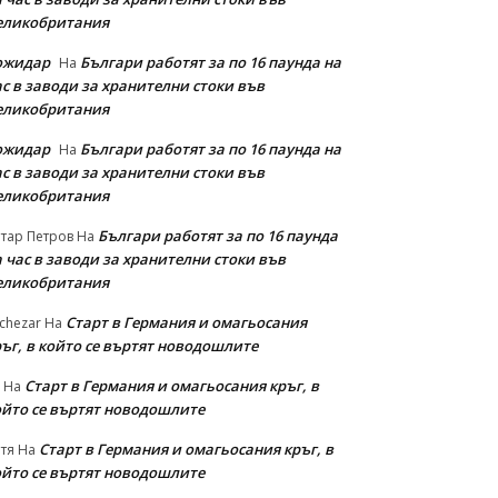
еликобритания
ожидар
Българи работят за по 16 паунда на
На
с в заводи за хранителни стоки във
еликобритания
ожидар
Българи работят за по 16 паунда на
На
с в заводи за хранителни стоки във
еликобритания
Българи работят за по 16 паунда
тар Петров
На
 час в заводи за хранителни стоки във
еликобритания
Старт в Германия и омагьосания
chezar
На
ръг, в който се въртят новодошлите
Старт в Германия и омагьосания кръг, в
На
ойто се въртят новодошлите
Старт в Германия и омагьосания кръг, в
тя
На
ойто се въртят новодошлите