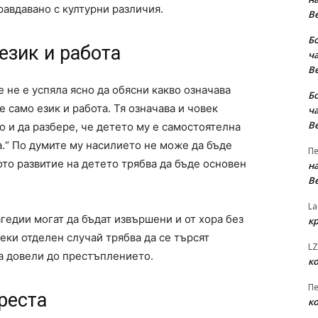
авдавано с културни различия.
В
Б
език и работа
ча
В
 не е успяла ясно да обясни какво означава
Б
 само език и работа. Тя означава и човек
ча
В
 и да разбере, че детето му е самостоятелна
а.“ По думите му насилието не може да бъде
Пе
то развитие на детето трябва да бъде основен
на
В
La
гедии могат да бъдат извършени и от хора без
к
еки отделен случай трябва да се търсят
LZ
са довели до престъплението.
к
Пе
реста
к