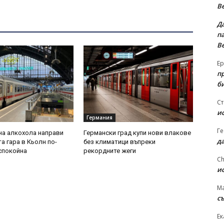
В
Д
па
В
Ер
п
б
Ст
и
Германия
Ге
на алкохола направи
Германски град купи нови влакове
д
а гара в Кьолн по-
без климатици въпреки
-спокойна
рекордните жеги
Ch
и
Ma
съ
Ек