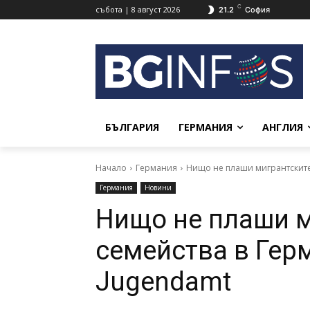
C
събота | 8 август 2026
21.2
София
БЪЛГАРИЯ
ГЕРМАНИЯ
АНГЛИЯ
Начало
Германия
Нищо не плаши мигрантските 
Германия
Новини
Нищо не плаши м
семейства в Гер
Jugendamt