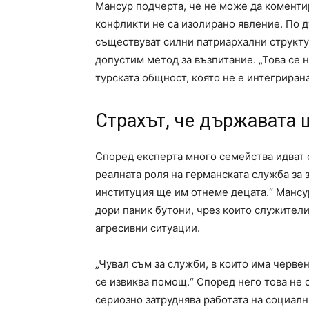
Мансур подчерта, че не може да коменти
конфликти не са изолирано явление. По д
съществуват силни патриархални структу
допустим метод за възпитание. „Това се н
турската общност, която не е интегрирана
Страхът, че държавата 
Според експерта много семейства идват о
реалната роля на германската служба за з
институция ще им отнеме децата.“ Мансур
дори паник бутони, чрез които служител
агресивни ситуации.
„Чувал съм за служби, в които има черве
се извиква помощ.“ Според него това не 
сериозно затруднява работата на социалн