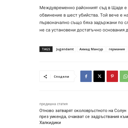
Междувременно районният съд в Щаде е и
обвинение в шест убийства. Той вече е н
първоначално също бяха задържани по сл
не са установени достатъчно основания д
TAGS
Jugendamt
Ахмад Мансур
германия
Сподели
предишна статия
Отново затварят околовръстното на Солун
през уикенда, очакват се задръствания къ
Халкидики