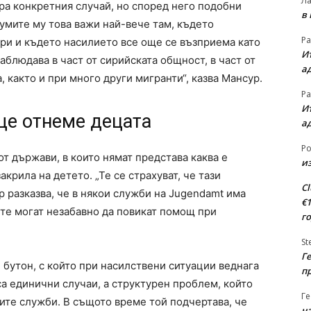
Л
ра конкретния случай, но според него подобни
в
умите му това важи най-вече там, където
Ра
ри и където насилието все още се възприема като
Ит
аблюдава в част от сирийската общност, в част от
а
, както и при много други мигранти“, казва Мансур.
Ра
Ит
ще отнеме децата
а
Ро
т държави, в които нямат представа каква е
из
акрила на детето. „Те се страхуват, че тази
Cl
 разказва, че в някои служби на Jugendamt има
€
ите могат незабавно да повикат помощ при
г
St
Ге
н бутон, с който при насилствени ситуации веднага
п
са единични случаи, а структурен проблем, който
Ге
ите служби. В същото време той подчертава, че
на