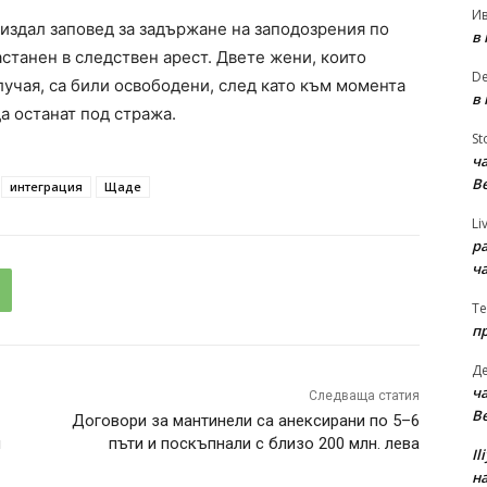
И
здал заповед за задържане на заподозрения по
в
астанен в следствен арест. Двете жени, които
D
учая, са били освободени, след като към момента
в
а останат под стража.
St
ча
В
интеграция
Щаде
Li
р
ч
Te
п
Д
ча
Следваща статия
В
Договори за мантинели са анексирани по 5–6
м
пъти и поскъпнали с близо 200 млн. лева
Il
на