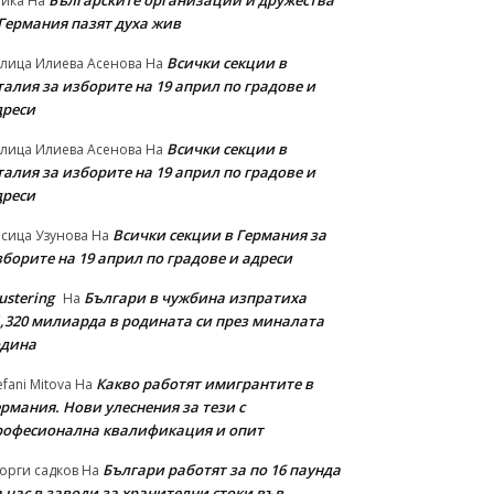
Българските организации и дружества
айка
На
 Германия пазят духа жив
Всички секции в
лица Илиева Асенова
На
алия за изборите на 19 април по градове и
дреси
Всички секции в
лица Илиева Асенова
На
алия за изборите на 19 април по градове и
дреси
Всички секции в Германия за
сица Узунова
На
борите на 19 април по градове и адреси
ustering
Българи в чужбина изпратиха
На
1,320 милиарда в родината си през миналата
одина
Какво работят имигрантите в
efani Mitova
На
рмания. Нови улеснeния за тези с
рофесионална квалификация и опит
Българи работят за по 16 паунда
орги садков
На
 час в заводи за хранителни стоки във