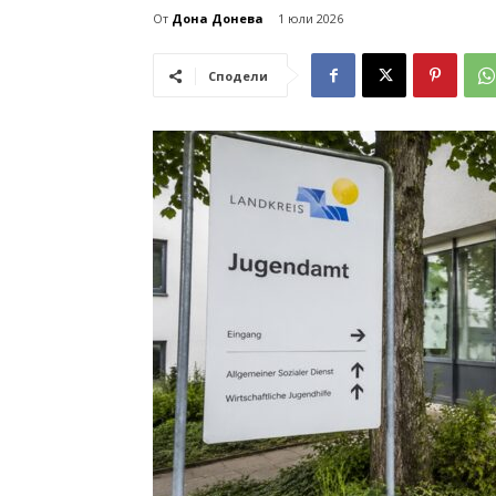
От
Дона Донева
1 юли 2026
Сподели