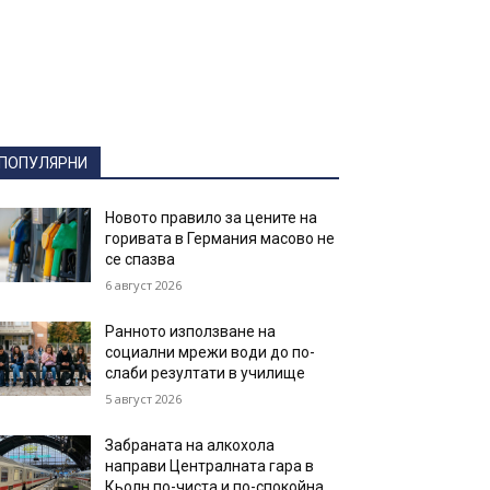
ПОПУЛЯРНИ
Новото правило за цените на
горивата в Германия масово не
се спазва
6 август 2026
Ранното използване на
социални мрежи води до по-
слаби резултати в училище
5 август 2026
Забраната на алкохола
направи Централната гара в
Кьолн по-чиста и по-спокойна