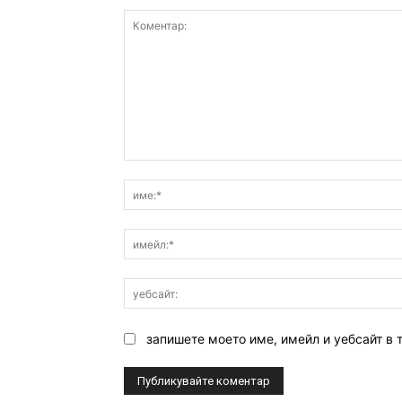
Коментар:
запишете моето име, имейл и уебсайт в 