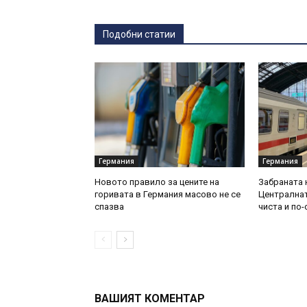
Подобни статии
Германия
Германия
Новото правило за цените на
Забраната 
горивата в Германия масово не се
Централнат
спазва
чиста и по
ВАШИЯТ КОМЕНТАР