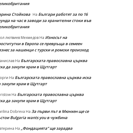
еликобритания
арина Стойкова
Българи работят за по 16
На
унда на час в заводи за хранителни стоки във
еликобритания
Износът на
ол лютвиев Мехмедов
На
роститутки в Европа се превръща в семеен
изнес за нашенци с турски и ромски произход
Българската православна църква
анислав
На
ска да закупи храм в Щутгарт
Българската православна църква иска
орги
На
а закупи храм в Щутгарт
Българската православна църква
ristow
На
ска да закупи храм в Щутгарт
За първи път в Мюнхен ще се
rilina Dobreva
На
стои Bulgaria wants you в чужбина
„Фондацията“ ще зарадва
атерина
На