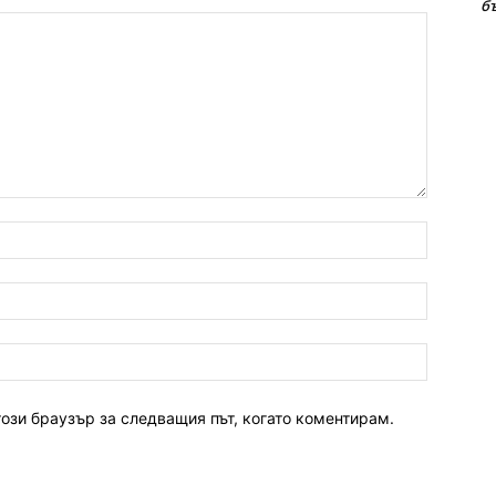
б
име:*
имейл:*
уебсайт:
този браузър за следващия път, когато коментирам.