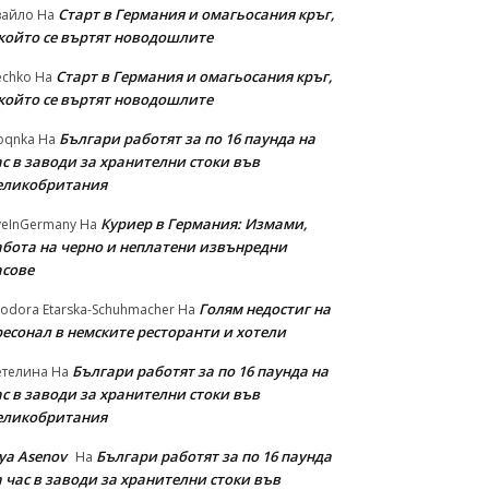
Старт в Германия и омагьосания кръг,
вайло
На
 който се въртят новодошлите
Старт в Германия и омагьосания кръг,
echko
На
 който се въртят новодошлите
Българи работят за по 16 паунда на
oqnka
На
с в заводи за хранителни стоки във
еликобритания
Куриер в Германия: Измами,
veInGermany
На
абота на черно и неплатени извънредни
асове
Голям недостиг на
odora Etarska-Schuhmacher
На
ресонал в немските ресторанти и хотели
Българи работят за по 16 паунда на
етелина
На
с в заводи за хранителни стоки във
еликобритания
iya Asenov
Българи работят за по 16 паунда
На
 час в заводи за хранителни стоки във