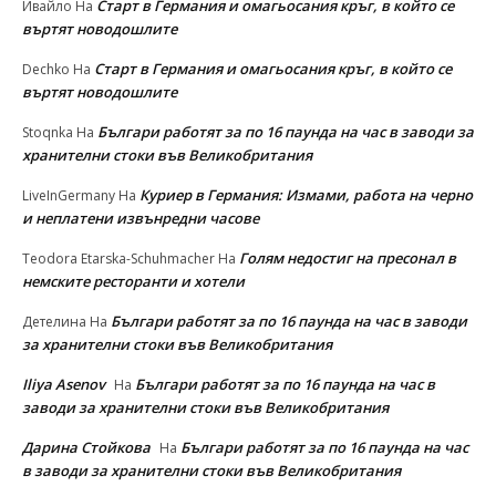
Старт в Германия и омагьосания кръг, в който се
Ивайло
На
въртят новодошлите
Старт в Германия и омагьосания кръг, в който се
Dechko
На
въртят новодошлите
Българи работят за по 16 паунда на час в заводи за
Stoqnka
На
хранителни стоки във Великобритания
Куриер в Германия: Измами, работа на черно
LiveInGermany
На
и неплатени извънредни часове
Голям недостиг на пресонал в
Teodora Etarska-Schuhmacher
На
немските ресторанти и хотели
Българи работят за по 16 паунда на час в заводи
Детелина
На
за хранителни стоки във Великобритания
Iliya Asenov
Българи работят за по 16 паунда на час в
На
заводи за хранителни стоки във Великобритания
Дарина Стойкова
Българи работят за по 16 паунда на час
На
в заводи за хранителни стоки във Великобритания