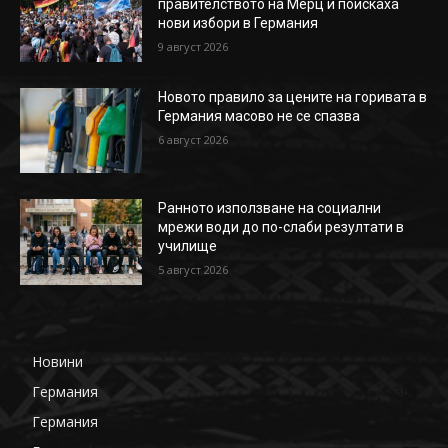
правителството на Мерц и поискаха
нови избори в Германия
9 август 2026
Новото правило за цените на горивата в
Германия масово не се спазва
6 август 2026
Ранното използване на социални
мрежи води до по-слаби резултати в
училище
5 август 2026
Новини
650
Германия
360
Германия
178