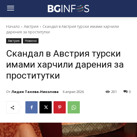
Начало
Австрия
Скандал в Австрия турски имами харчили
дарения за проститутки
Австрия
Новини
Скандал в Австрия турски
имами харчили дарения за
проститутки
От
Лидия Танева-Николова
6 април 2026
201
0