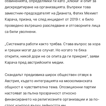
обвиненията, определяйки ги като „клюки“ и опит за
дискредитиране на организацията. Въпреки това
заместник-председателят на Дианета, Фатих Мехмет
Карача, призна, че след инцидент от 2019 г. е било
проведено вътрешно разследване и отговорните лица
са били уволнени.
„Системата работи както трябва. Става въпрос за хора
и грешки могат да се случат. Но когато те бяха
открити, никой дори не се опита да ги прикрие“, заяви
Карача пред австрийските медии.
Скандалът предизвика широк обществен отзвук в
Австрия, където интеграцията на мюсюлманската
общност е чувствителна тема. Опозиционни партии
настояват за пълна прозрачност относно
финансирането на религиозните организации и за по-
строг контрол върху дейността им.