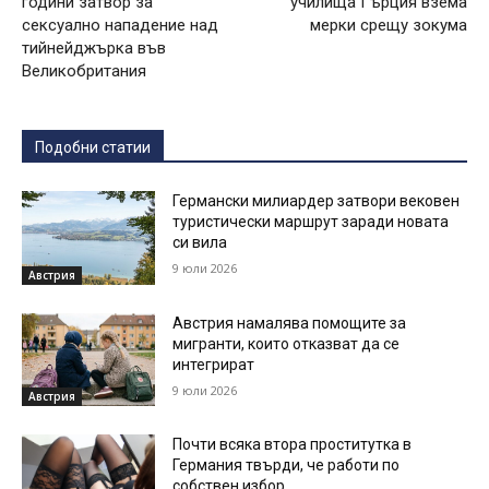
години затвор за
училища Гърция взема
сексуално нападение над
мерки срещу зокума
тийнейджърка във
Великобритания
Подобни статии
Германски милиардер затвори вековен
туристически маршрут заради новата
си вила
9 юли 2026
Австрия
Австрия намалява помощите за
мигранти, които отказват да се
интегрират
9 юли 2026
Австрия
Почти всяка втора проститутка в
Германия твърди, че работи по
собствен избор