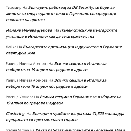
Българин, работещ за DB Security, се бори за
Тихомир
На
живота си след падане от влак в Германия, сънародници
излязоха на протест
Илиана Илиева-Дъбова
Пълен списък на българските
На
училища в Испания и как да се свържете с тях
Българските организации и дружества в Германия
Лайка
На
пазят духа жив
Всички секции в Италия за
Ралица Илиева Асенова
На
изборите на 19 април по градове и адреси
Всички секции в Италия за
Ралица Илиева Асенова
На
изборите на 19 април по градове и адреси
Всички секции в Германия за изборите на
Росица Узунова
На
19 април по градове и адреси
Clustering
Българи в чужбина изпратиха €1,320 милиарда
На
в родината си през миналата година
Какво работят имигрантите в Германия. Нови
Stefani Mitova
На