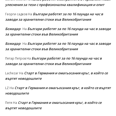
улеснeния за тези с професионална квалификация и опит
Българи работят за по 16 паунда на час в
Георги садков
На
заводи за хранителни стоки във Великобритания
Божидар
Българи работят за по 16 паунда на час в заводи
На
за хранителни стоки във Великобритания
Божидар
Българи работят за по 16 паунда на час в заводи
На
за хранителни стоки във Великобритания
Българи работят за по 16 паунда на час в
Петар Петров
На
заводи за хранителни стоки във Великобритания
Старт в Германия и омагьосания кръг, в който се
Lachezar
На
въртят новодошлите
Старт в Германия и омагьосания кръг, в който се въртят
LZ
На
новодошлите
Старт в Германия и омагьосания кръг, в който се
Петя
На
въртят новодошлите