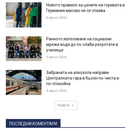
Новото правило за цените на горивата в
Германия масово не се спазва
6 август 2026
Ранното използване на социални
мрежи води до по-слаби резултати в
училище
5 август 2026
Забраната на алкохола направи
Централната гара в Кьолн по-чиста и
по-спокойна
4 август 2026
Повече
ПОСЛЕДНИ КОМЕНТАРИ