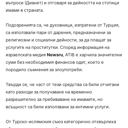
въпроси (Дианет) и отговаря за дейността на стотици
имами в страната.
Подозренията са, че духовници, изпратени от Турция,
са използвали пари от дарения, предназначени за
религиозни и социални дейности, за да плащат за
услугите на проститутки. Според информация на
израелската медия
Newsru
, ATIB е харчила значителни
суми без необходимия финансов одит, което е
породило съмнения за злоупотреби.
Твърди се, че част от тези средства са били отчитани
като разходи за получаване на временно
разрешително за пребиваване на имамите, но
всъщност са били използвани за интимни услуги.
От Турско-ислямския съюз категорично отхвърлиха