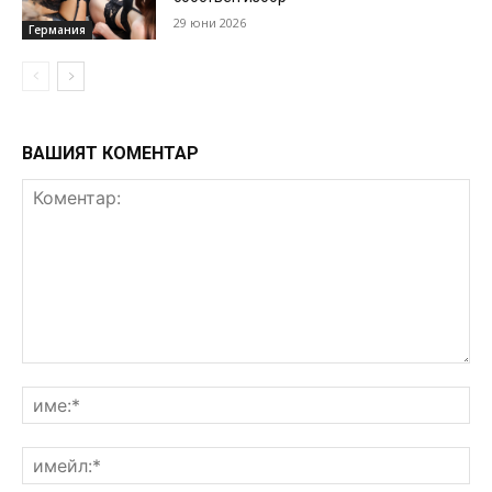
29 юни 2026
Германия
ВАШИЯТ КОМЕНТАР
Коментар:
им
им