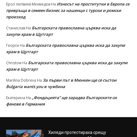
Износът на проститутки в Европа се
Ерол лютвиев Мехмедов
На
превръща в семеен бизнес за нашенци с турски и ромски
произход
Българската православна църква иска да
Станислав
На
закупи храм в Щутгарт
Българската православна църква иска да закупи
Георги
На
храм в Щутгарт
Българската православна църква иска да закупи
Christow
На
храм в Щутгарт
За първи път в Мюнхен ще се състои
Marilina Dobreva
На
Bulgaria wants you в чужбина
„Фондацията“ ще зарадва българските си
Екатерина
На
фенове в Германия
Хиляди протестираха срещу