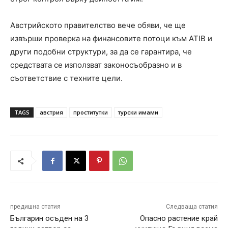
Австрийското правителство вече обяви, че ще
извърши проверка на финансовите потоци към ATIB и
други подобни структури, за да се гарантира, че
средствата се използват законосъобразно и в
съответствие с техните цели.
TAGS
австрия
проститутки
турски имами
предишна статия
Следваща статия
Българин осъден на 3
Опасно растение край