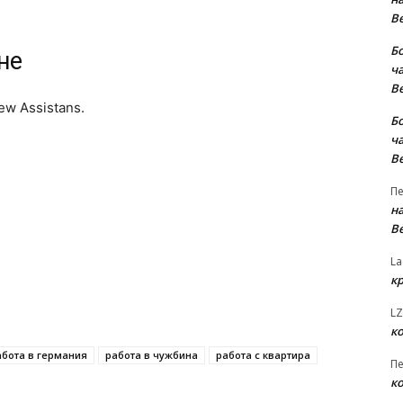
В
Б
не
ча
В
w Assistans.
Б
ча
В
Пе
на
В
La
к
LZ
к
абота в германия
работа в чужбина
работа с квартира
Пе
к