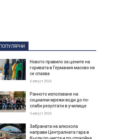
ПОПУЛЯРНИ
Новото правило за цените на
горивата в Германия масово не
се спазва
6 август 2026
Ранното използване на
социални мрежи води до по-
слаби резултати в училище
5 август 2026
Забраната на алкохола
направи Централната гара в
Кьолн по-чиста и по-спокойна