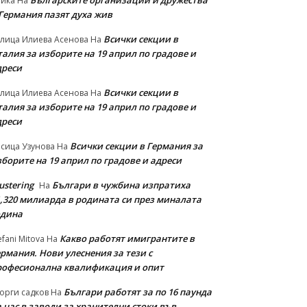
Българските организации и дружества
айка
На
 Германия пазят духа жив
Всички секции в
лица Илиева Асенова
На
алия за изборите на 19 април по градове и
дреси
Всички секции в
лица Илиева Асенова
На
алия за изборите на 19 април по градове и
дреси
Всички секции в Германия за
сица Узунова
На
борите на 19 април по градове и адреси
ustering
Българи в чужбина изпратиха
На
1,320 милиарда в родината си през миналата
одина
Какво работят имигрантите в
efani Mitova
На
рмания. Нови улеснeния за тези с
рофесионална квалификация и опит
Българи работят за по 16 паунда
орги садков
На
 час в заводи за хранителни стоки във