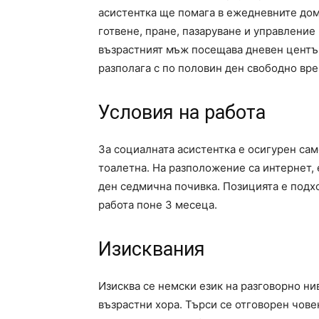
асистентка ще помага в ежедневните дом
готвене, пране, пазаруване и управление
възрастният мъж посещава дневен център
разполага с по половин ден свободно вре
Условия на работа
За социалната асистентка е осигурен сам
тоалетна. На разположение са интернет,
ден седмична почивка. Позицията е подхо
работа поне 3 месеца.
Изисквания
Изисква се немски език на разговорно ни
възрастни хора. Търси се отговорен чове