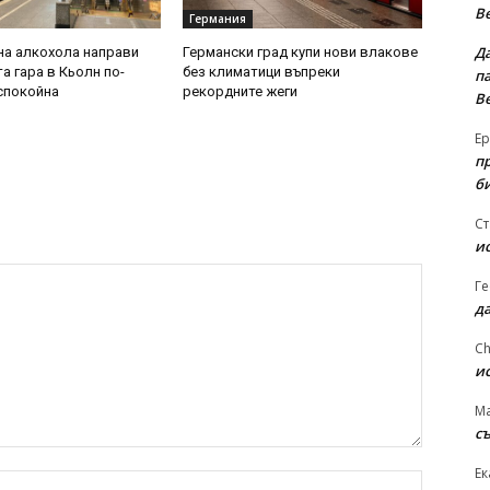
В
Германия
Д
на алкохола направи
Германски град купи нови влакове
а гара в Кьолн по-
без климатици въпреки
па
-спокойна
рекордните жеги
В
Ер
п
б
Ст
и
Ге
д
Ch
и
Ma
съ
Ек
име:*