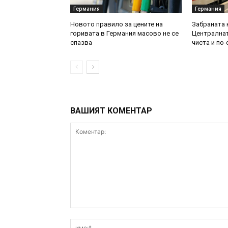
Германия
Германия
Новото правило за цените на
Забраната 
горивата в Германия масово не се
Централнат
спазва
чиста и по
ВАШИЯТ КОМЕНТАР
Коментар: