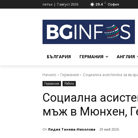
C
петък | 7 август 2026
29.4
София
БЪЛГАРИЯ
ГЕРМАНИЯ
АНГЛИЯ
Начало
Германия
Социална асистентка за възр
Германия
Работа
Социална асисте
мъж в Мюнхен, 
От
Лидия Танева-Николова
29 май 2026