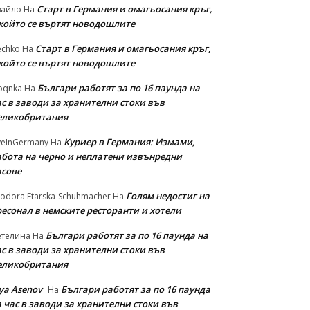
Старт в Германия и омагьосания кръг,
вайло
На
 който се въртят новодошлите
Старт в Германия и омагьосания кръг,
echko
На
 който се въртят новодошлите
Българи работят за по 16 паунда на
oqnka
На
с в заводи за хранителни стоки във
еликобритания
Куриер в Германия: Измами,
veInGermany
На
абота на черно и неплатени извънредни
асове
Голям недостиг на
odora Etarska-Schuhmacher
На
ресонал в немските ресторанти и хотели
Българи работят за по 16 паунда на
етелина
На
с в заводи за хранителни стоки във
еликобритания
iya Asenov
Българи работят за по 16 паунда
На
 час в заводи за хранителни стоки във