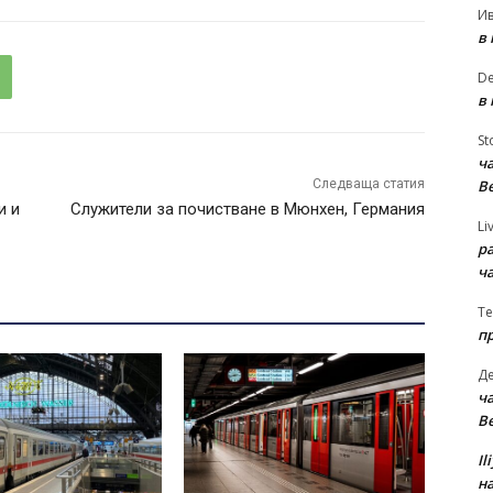
И
в
D
в
St
ча
В
Следваща статия
и и
Служители за почистване в Мюнхен, Германия
Li
р
ч
Te
п
Д
ча
В
Il
на