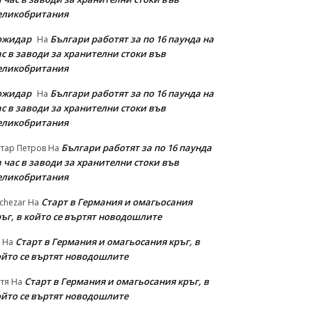
еликобритания
ожидар
Българи работят за по 16 паунда на
На
с в заводи за хранителни стоки във
еликобритания
ожидар
Българи работят за по 16 паунда на
На
с в заводи за хранителни стоки във
еликобритания
Българи работят за по 16 паунда
тар Петров
На
 час в заводи за хранителни стоки във
еликобритания
Старт в Германия и омагьосания
chezar
На
ръг, в който се въртят новодошлите
Старт в Германия и омагьосания кръг, в
На
ойто се въртят новодошлите
Старт в Германия и омагьосания кръг, в
тя
На
ойто се въртят новодошлите