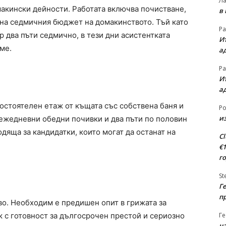
Л
акински дейности. Работата включва почистване,
в
 на седмичния бюджет на домакинството. Тъй като
Ра
 два пъти седмично, в тези дни асистентката
Ит
ме.
а
Ра
Ит
а
остоятелен етаж от къщата със собствена баня и
Ро
из
 ежедневни обедни почивки и два пъти по половин
дяща за кандидатки, които могат да останат на
Cl
€
г
St
Ге
п
во. Необходим е предишен опит в грижата за
Ге
к с готовност за дългосрочен престой и сериозно
на