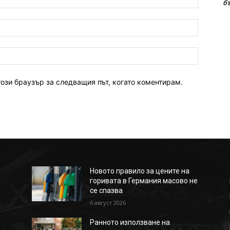
б
имейл:*
уебсайт:
този браузър за следващия път, когато коментирам.
Новото правило за цените на
горивата в Германия масово не
се спазва
6 август 2026
Ранното използване на