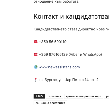
отношение към работата.
Контакт и кандидатства
Кандидатстването става директно чрез Ne
+359 56 590119
+359 876166129 (Viber и WhatsApp)
www.newassistans.com
гр. Бургас, ул. Цар Петър 14, ет. 2
TAGS
германия
грижа за възрастни хора
р
социална асистентка