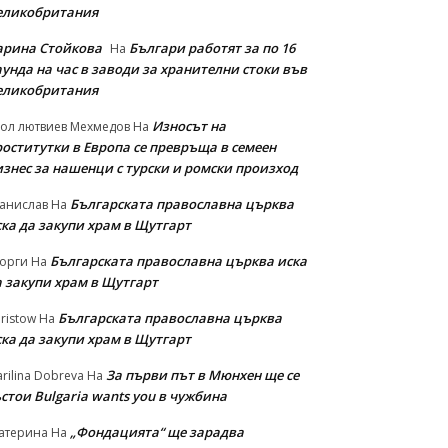
еликобритания
арина Стойкова
Българи работят за по 16
На
унда на час в заводи за хранителни стоки във
еликобритания
Износът на
ол лютвиев Мехмедов
На
роститутки в Европа се превръща в семеен
изнес за нашенци с турски и ромски произход
Българската православна църква
анислав
На
ска да закупи храм в Щутгарт
Българската православна църква иска
орги
На
а закупи храм в Щутгарт
Българската православна църква
ristow
На
ска да закупи храм в Щутгарт
За първи път в Мюнхен ще се
rilina Dobreva
На
стои Bulgaria wants you в чужбина
„Фондацията“ ще зарадва
атерина
На