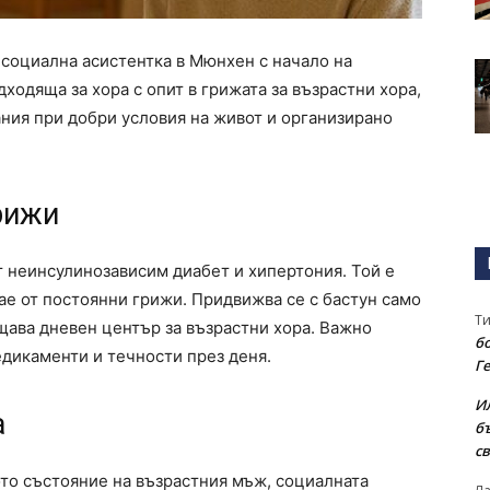
 социална асистентка в Мюнхен с начало на
дходяща за хора с опит в грижата за възрастни хора,
ания при добри условия на живот и организирано
грижи
т неинсулинозависим диабет и хипертония. Той е
ае от постоянни грижи. Придвижва се с бастун само
Т
щава дневен център за възрастни хора. Важно
бо
дикаменти и течности през деня.
Г
И
а
б
св
то състояние на възрастния мъж, социалната