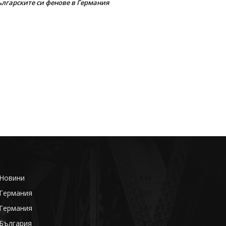
ългарските си фенове в Германия
Новини
649
Германия
359
Германия
177
България
87