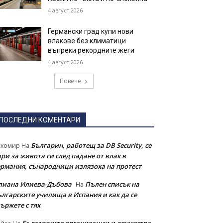
4 август 2026
Германски град купи нови
влакове без климатици
въпреки рекордните жеги
4 август 2026
Повече
ПОСЛЕДНИ КОМЕНТАРИ
Българин, работещ за DB Security, се
ихомир
На
ри за живота си след падане от влак в
ермания, сънародници излязоха на протест
лиана Илиева-Дъбова
Пълен списък на
На
ългарските училища в Испания и как да се
ържете с тях