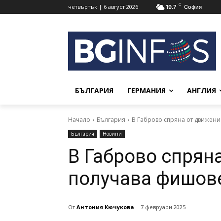
C
четвъртък | 6 август 2026
19.7
София
БЪЛГАРИЯ
ГЕРМАНИЯ
АНГЛИЯ
Начало
България
В Габрово спряна от движен
България
Новини
В Габрово спрян
получава фишов
От
Антония Кючукова
7 февруари 2025