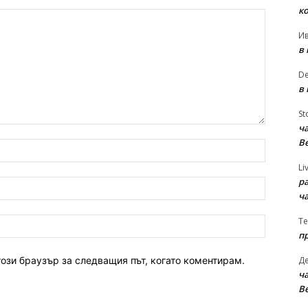
к
И
в
D
в
St
ча
В
име:*
Li
р
имейл:*
ч
уебсайт:
Te
п
Д
този браузър за следващия път, когато коментирам.
ча
В