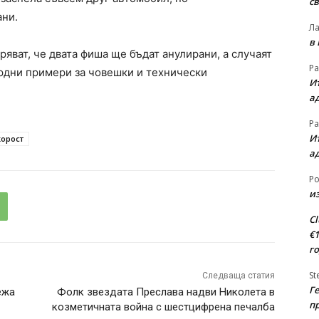
св
ани.
Л
в
ряват, че двата фиша ще бъдат анулирани, а случаят
Ра
урдни примери за човешки и технически
Ит
а
Ра
Ит
орост
а
Ро
из
Cl
€
г
St
Следваща статия
Ге
ежа
Фолк звездата Преслава надви Николета в
п
козметичната война с шестцифрена печалба