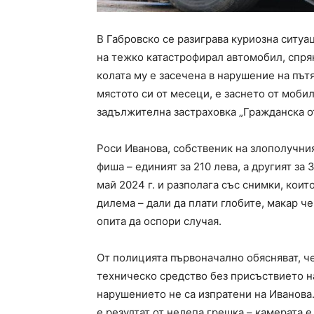
В Габровско се разиграва куриозна ситуа
на тежко катастрофирал автомобил, спря
колата му е засечена в нарушение на пътя
мястото си от месеци, е заснето от моби
задължителна застраховка „Гражданска о
Роси Иванова, собственик на злополучния
фиша – единият за 210 лева, а другият за 3
май 2024 г. и разполага със снимки, коит
дилема – дали да плати глобите, макар ч
опита да оспори случая.
От полицията първоначално обясняват, ч
техническо средство без присъствието н
нарушението не са изпратени на Иванова.
е резултат от нелепа грешка – камерата 