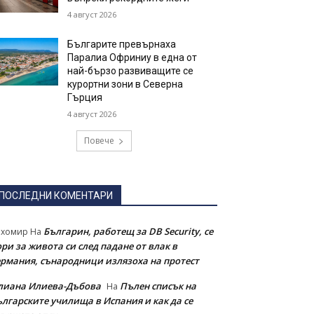
4 август 2026
Българите превърнаха
Паралиа Офриниу в една от
най-бързо развиващите се
курортни зони в Северна
Гърция
4 август 2026
Повече
ПОСЛЕДНИ КОМЕНТАРИ
Българин, работещ за DB Security, се
ихомир
На
ри за живота си след падане от влак в
ермания, сънародници излязоха на протест
лиана Илиева-Дъбова
Пълен списък на
На
ългарските училища в Испания и как да се