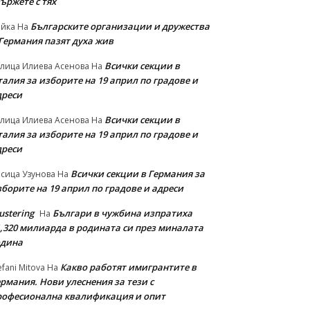
ържете с тях
Българските организации и дружества
айка
На
 Германия пазят духа жив
Всички секции в
лица Илиева Асенова
На
алия за изборите на 19 април по градове и
дреси
Всички секции в
лица Илиева Асенова
На
алия за изборите на 19 април по градове и
дреси
Всички секции в Германия за
сица Узунова
На
борите на 19 април по градове и адреси
ustering
Българи в чужбина изпратиха
На
1,320 милиарда в родината си през миналата
одина
Какво работят имигрантите в
efani Mitova
На
рмания. Нови улеснeния за тези с
рофесионална квалификация и опит