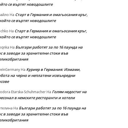
ойто се въртят новодошлите
Старт в Германия и омагьосания кръг,
вайло
На
 който се въртят новодошлите
Старт в Германия и омагьосания кръг,
echko
На
 който се въртят новодошлите
Българи работят за по 16 паунда на
oqnka
На
с в заводи за хранителни стоки във
еликобритания
Куриер в Германия: Измами,
veInGermany
На
абота на черно и неплатени извънредни
асове
Голям недостиг на
odora Etarska-Schuhmacher
На
ресонал в немските ресторанти и хотели
Българи работят за по 16 паунда на
етелина
На
с в заводи за хранителни стоки във
еликобритания