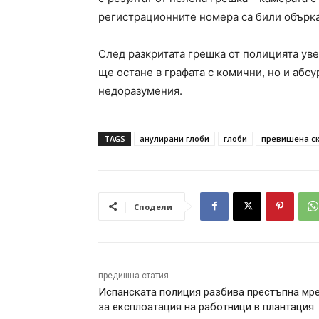
регистрационните номера са били обърк
След разкритата грешка от полицията уве
ще остане в графата с комични, но и абс
недоразумения.
TAGS
анулирани глоби
глоби
превишена ск
Сподели
предишна статия
Испанската полиция разбива престъпна мр
за експлоатация на работници в плантация