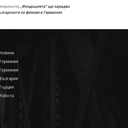
„Фондацията“ ще зарадва
атерина
На
ългарските си фенове в Германия
Новини
648
Германия
358
Германия
176
България
87
Гърция
85
Работа
68