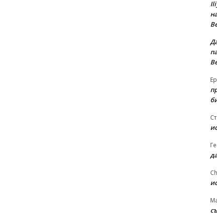
Il
на
В
Д
па
В
Ер
п
б
Ст
и
Ге
д
Ch
и
Ma
съ