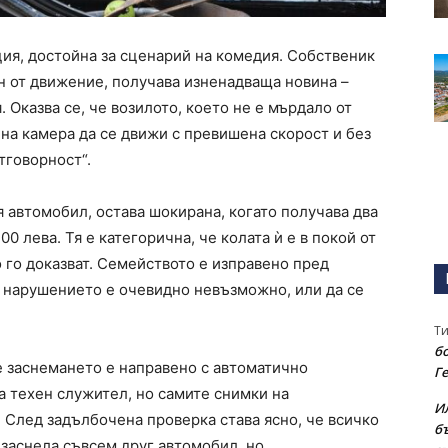
ция, достойна за сценарий на комедия. Собственик
н от движение, получава изненадваща новина –
. Оказва се, че возилото, което не е мърдало от
лна камера да се движи с превишена скорост и без
тговорност“.
 автомобил, остава шокирана, когато получава два
00 лева. Тя е категорична, че колата ѝ е в покой от
о го доказват. Семейството е изправено пред
е нарушението е очевидно невъзможно, или да се
Т
бо
е заснемането е направено с автоматично
Г
а техен служител, но самите снимки на
И
 След задълбочена проверка става ясно, че всичко
б
е заснела съвсем друг автомобил, но