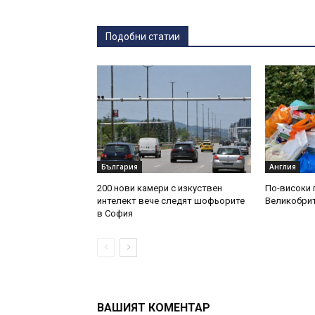
Подобни статии
България
Англия
200 нови камери с изкуствен
По-високи 
интелект вече следят шофьорите
Великобри
в София
ВАШИЯТ КОМЕНТАР