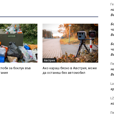
Ге
на
В
Б
ча
В
Б
ча
В
Австрия
Пе
глоби за боклук във
Ако караш бясно в Австрия, може
на
тания
да останеш без автомобил
В
La
к
LZ
к
Пе