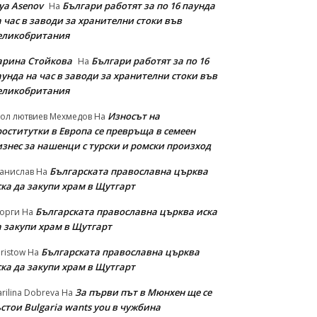
iya Asenov
Българи работят за по 16 паунда
На
 час в заводи за хранителни стоки във
еликобритания
арина Стойкова
Българи работят за по 16
На
унда на час в заводи за хранителни стоки във
еликобритания
Износът на
ол лютвиев Мехмедов
На
роститутки в Европа се превръща в семеен
изнес за нашенци с турски и ромски произход
Българската православна църква
анислав
На
ска да закупи храм в Щутгарт
Българската православна църква иска
орги
На
а закупи храм в Щутгарт
Българската православна църква
ristow
На
ска да закупи храм в Щутгарт
За първи път в Мюнхен ще се
rilina Dobreva
На
стои Bulgaria wants you в чужбина