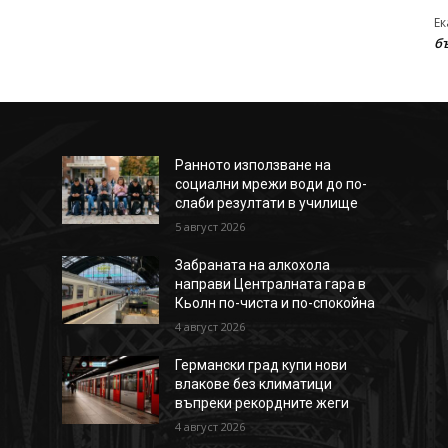
Ек
б
Ранното използване на
социални мрежи води до по-
слаби резултати в училище
5 август 2026
Забраната на алкохола
направи Централната гара в
Кьолн по-чиста и по-спокойна
4 август 2026
Германски град купи нови
влакове без климатици
въпреки рекордните жеги
4 август 2026