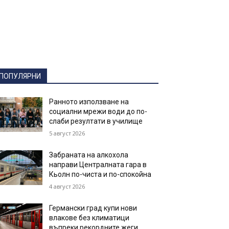
ПОПУЛЯРНИ
Ранното използване на
социални мрежи води до по-
слаби резултати в училище
5 август 2026
Забраната на алкохола
направи Централната гара в
Кьолн по-чиста и по-спокойна
4 август 2026
Германски град купи нови
влакове без климатици
въпреки рекордните жеги