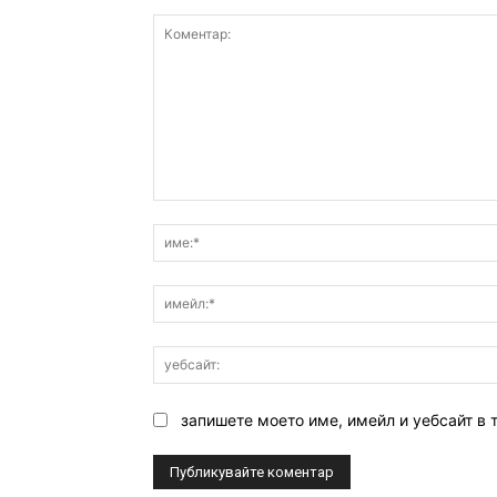
Коментар:
запишете моето име, имейл и уебсайт в 