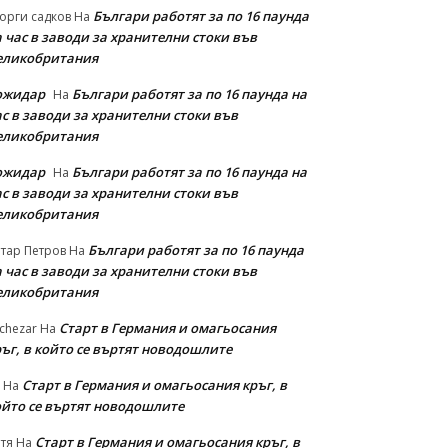
Българи работят за по 16 паунда
орги садков
На
 час в заводи за хранителни стоки във
еликобритания
ожидар
Българи работят за по 16 паунда на
На
с в заводи за хранителни стоки във
еликобритания
ожидар
Българи работят за по 16 паунда на
На
с в заводи за хранителни стоки във
еликобритания
Българи работят за по 16 паунда
тар Петров
На
 час в заводи за хранителни стоки във
еликобритания
Старт в Германия и омагьосания
chezar
На
ръг, в който се въртят новодошлите
Старт в Германия и омагьосания кръг, в
На
ойто се въртят новодошлите
Старт в Германия и омагьосания кръг, в
тя
На