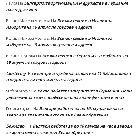
Българските организации и дружества в Германия
Лайка
На
пазят духа жив
Всички секции в Италия за
Ралица Илиева Асенова
На
изборите на 19 април по градове и адреси
Всички секции в Италия за
Ралица Илиева Асенова
На
изборите на 19 април по градове и адреси
Всички секции в Германия за изборите на
Росица Узунова
На
19 април по градове и адреси
Clustering
Българи в чужбина изпратиха €1,320 милиарда
На
в родината си през миналата година
Какво работят имигрантите в Германия. Нови
Stefani Mitova
На
улеснeния за тези с професионална квалификация и опит
Българи работят за по 16 паунда на час в
Георги садков
На
заводи за хранителни стоки във Великобритания
Божидар
Българи работят за по 16 паунда на час в заводи
На
за хранителни стоки във Великобритания