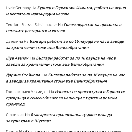
Куриер в Германия: Измами, работа на черно
LiveInGermany
На
и неплатени извънредни часове
Голям недостиг на пресонал в
Teodora Etarska-Schuhmacher
На
немските ресторанти и хотели
Българи работят за по 16 паунда на час в заводи
Детелина
На
за хранителни стоки във Великобритания
Iliya Asenov
Българи работят за по 16 паунда на час в
На
заводи за хранителни стоки във Великобритания
Дарина Стойкова
Българи работят за по 16 паунда на час
На
в заводи за хранителни стоки във Великобритания
Износът на проститутки в Европа се
Ерол лютвиев Мехмедов
На
превръща в семеен бизнес за нашенци с турски и ромски
произход
Българската православна църква иска да
Станислав
На
закупи храм в Щутгарт
Българската православна църква иска да закупи
Георги
На