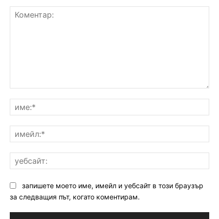
Коментар:
им
им
уе
запишете моето име, имейл и уебсайт в този браузър
за следващия път, когато коментирам.