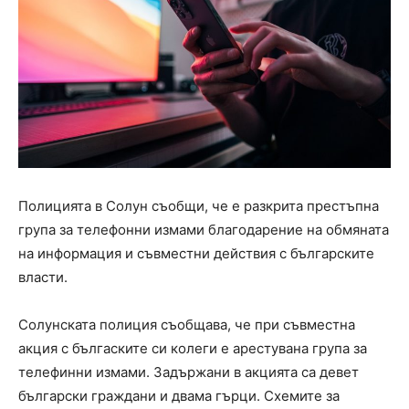
Полицията в Солун съобщи, че е разкрита престъпна
група за телефонни измами благодарение на обмяната
на информация и съвместни действия с българските
власти.
Солунската полиция съобщава, че при съвместна
акция с бългаските си колеги е арестувана група за
телефинни измами. Задържани в акцията са девет
български граждани и двама гърци. Схемите за