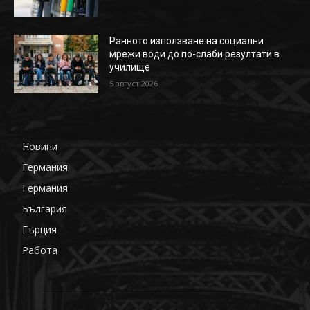
Ранното използване на социални
мрежи води до по-слаби резултати в
училище
5 август 2026
Новини
650
Германия
360
Германия
178
България
87
Гърция
85
Работа
68