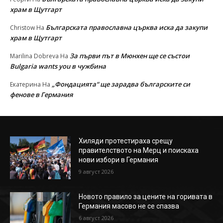
храм в Щутгарт
Българската православна църква иска да закупи
Christow
На
храм в Щутгарт
За първи път в Мюнхен ще се състои
Marilina Dobreva
На
Bulgaria wants you в чужбина
„Фондацията“ ще зарадва българските си
Екатерина
На
фенове в Германия
Хиляди протестираха срещу
правителството на Мерц и поискаха
нови избори в Германия
9 август 2026
Новото правило за цените на горивата в
Германия масово не се спазва
6 август 2026