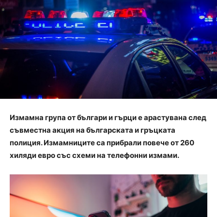
Измамна група от българи и гърци е арастувана след
съвместна акция на българската и гръцката
полиция. Измамниците са прибрали повече от 260
хиляди евро със схеми на телефонни измами.