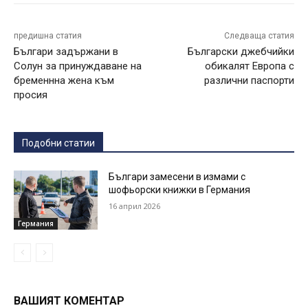
предишна статия
Следваща статия
Българи задържани в
Български джебчийки
Солун за принуждаване на
обикалят Европа с
бременнна жена към
различни паспорти
просия
Подобни статии
Българи замесени в измами с
шофьорски книжки в Германия
16 април 2026
Германия
ВАШИЯТ КОМЕНТАР