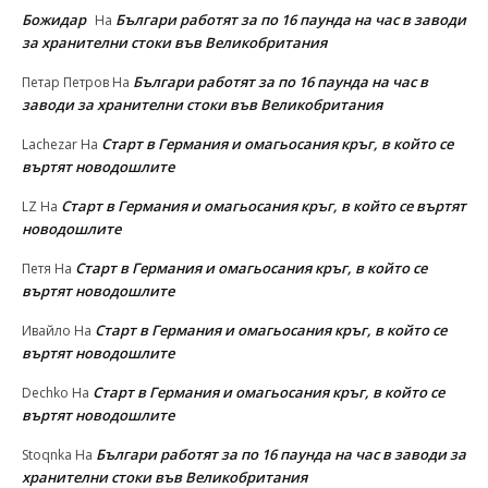
Божидар
Българи работят за по 16 паунда на час в заводи
На
за хранителни стоки във Великобритания
Българи работят за по 16 паунда на час в
Петар Петров
На
заводи за хранителни стоки във Великобритания
Старт в Германия и омагьосания кръг, в който се
Lachezar
На
въртят новодошлите
Старт в Германия и омагьосания кръг, в който се въртят
LZ
На
новодошлите
Старт в Германия и омагьосания кръг, в който се
Петя
На
въртят новодошлите
Старт в Германия и омагьосания кръг, в който се
Ивайло
На
въртят новодошлите
Старт в Германия и омагьосания кръг, в който се
Dechko
На
въртят новодошлите
Българи работят за по 16 паунда на час в заводи за
Stoqnka
На
хранителни стоки във Великобритания