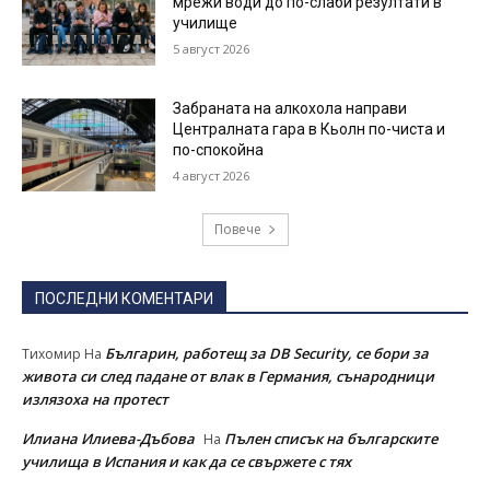
мрежи води до по-слаби резултати в
училище
5 август 2026
Забраната на алкохола направи
Централната гара в Кьолн по-чиста и
по-спокойна
4 август 2026
Повече
ПОСЛЕДНИ КОМЕНТАРИ
Българин, работещ за DB Security, се бори за
Тихомир
На
живота си след падане от влак в Германия, сънародници
излязоха на протест
Илиана Илиева-Дъбова
Пълен списък на българските
На
училища в Испания и как да се свържете с тях