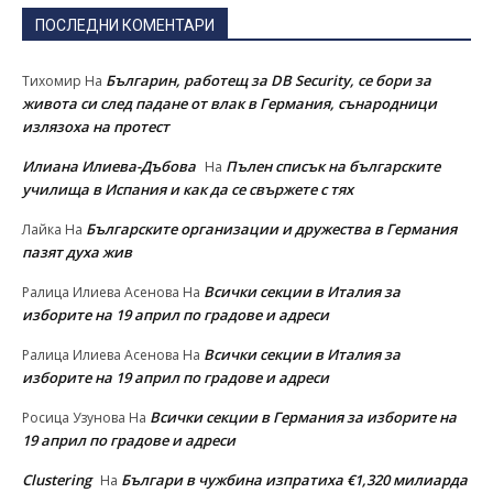
ПОСЛЕДНИ КОМЕНТАРИ
Българин, работещ за DB Security, се бори за
Тихомир
На
живота си след падане от влак в Германия, сънародници
излязоха на протест
Илиана Илиева-Дъбова
Пълен списък на българските
На
училища в Испания и как да се свържете с тях
Българските организации и дружества в Германия
Лайка
На
пазят духа жив
Всички секции в Италия за
Ралица Илиева Асенова
На
изборите на 19 април по градове и адреси
Всички секции в Италия за
Ралица Илиева Асенова
На
изборите на 19 април по градове и адреси
Всички секции в Германия за изборите на
Росица Узунова
На
19 април по градове и адреси
Clustering
Българи в чужбина изпратиха €1,320 милиарда
На