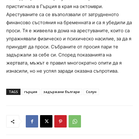
пристигнала в Гърция в края на октомври.
Арестуваните са се възползвали от затрудненото
финансово състояния на бременната и са я убедили да
проси. Тя е живеела в дома на арестуваните, които са
упражнявали физическо и психическо насилие, за да я
принудят да проси. Събраните от просия пари те
задържали за себе си. Според показанията на
жертвата, мъжът е правил многократно опити да я
изнасили, но не успял заради оказана съпротива.
TAGS
гърция
задържани българи
Солун