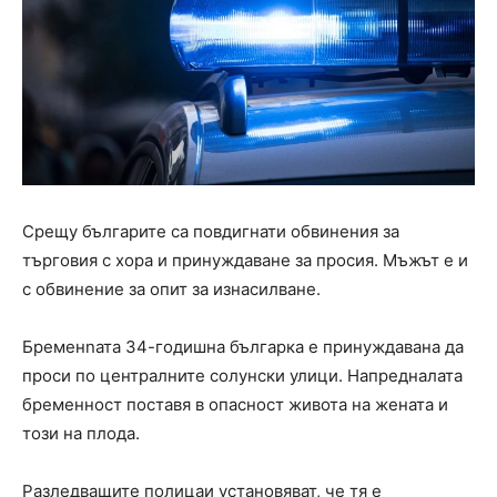
Срещу българите са повдигнати обвинения за
търговия с хора и принуждаване за просия. Мъжът е и
с обвинение за опит за изнасилване.
Бременnата 34-годишна българка е принуждавана да
проси по централните солунски улици. Напредналата
бременност поставя в опасност живота на жената и
този на плода.
Разледващите полицаи установяват, че тя е