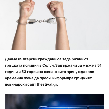
Двама български граждани са задържани от
гръцката полиция в Солун. Задържани са мъж на 51
години и 53 годишна жена, които принуждавали
бременна жена да проси, информира гръцкият
новинарски сайт thestival.gr.