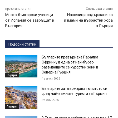
предишна статия
Следваща статия
Много български ученици
Нашеници задържани за
от Испания се завръщат в
измами на възрастни хора
България
в Гърция
Подобни статии
Българите превърнаха Паралиа
Офриниу в една от най-бързо
развиващите се курортни зони в
Северна Гърция
Гърция
4 август 2026
Българите затвърждават мястото си
сред най-важните туристи за Гърция
29 юли 2026
Гърция