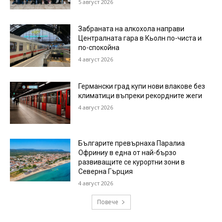
5 август 2026
Забраната на алкохола направи
Централната гара в Кьолн по-чиста и
по-спокойна
4 август 2026
Германски град купи нови влакове без
климатици въпреки рекордните жеги
4 август 2026
Българите превърнаха Паралиа
Офриниу в една от най-бързо
развиващите се курортни зони в
Северна Гърция
4 август 2026
Повече