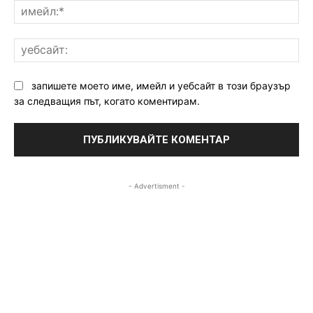
им
уе
запишете моето име, имейл и уебсайт в този браузър
за следващия път, когато коментирам.
- Advertisment -