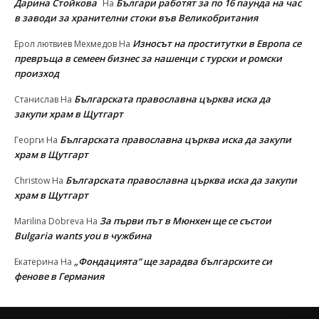
Дарина Стойкова
Българи работят за по 16 паунда на час
На
в заводи за хранителни стоки във Великобритания
Износът на проститутки в Европа се
Ерол лютвиев Мехмедов
На
превръща в семеен бизнес за нашенци с турски и ромски
произход
Българската православна църква иска да
Станислав
На
закупи храм в Щутгарт
Българската православна църква иска да закупи
Георги
На
храм в Щутгарт
Българската православна църква иска да закупи
Christow
На
храм в Щутгарт
За първи път в Мюнхен ще се състои
Marilina Dobreva
На
Bulgaria wants you в чужбина
„Фондацията“ ще зарадва българските си
Екатерина
На
фенове в Германия