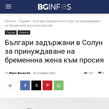
Начало
Гърция
Българи задържани в Солун за принуждаване
на бременнна жена към просия
Гърция
Новини
Българи задържани в Солун
за принуждаване на
бременнна жена към просия
От
Иван Василев
29 ноември 2022
167
0