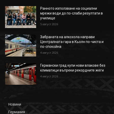
Ранното използване на социални
мрежи води до по-слаби резултати в
училище
5 август 2026
Забраната на алкохола направи
Централната гара в Кьолн по-чиста и
по-спокойна
4 август 2026
Германски град купи нови влакове без
климатици въпреки рекордните жеги
4 август 2026
Новини
648
Германия
358