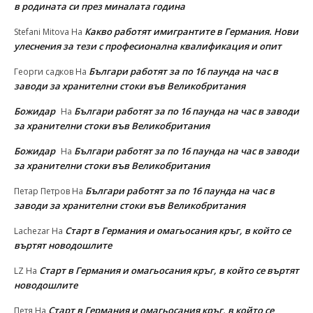
в родината си през миналата година
Какво работят имигрантите в Германия. Нови
Stefani Mitova
На
улеснeния за тези с професионална квалификация и опит
Българи работят за по 16 паунда на час в
Георги садков
На
заводи за хранителни стоки във Великобритания
Божидар
Българи работят за по 16 паунда на час в заводи
На
за хранителни стоки във Великобритания
Божидар
Българи работят за по 16 паунда на час в заводи
На
за хранителни стоки във Великобритания
Българи работят за по 16 паунда на час в
Петар Петров
На
заводи за хранителни стоки във Великобритания
Старт в Германия и омагьосания кръг, в който се
Lachezar
На
въртят новодошлите
Старт в Германия и омагьосания кръг, в който се въртят
LZ
На
новодошлите
Старт в Германия и омагьосания кръг, в който се
Петя
На