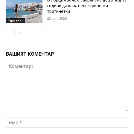
В Гърция вече е забранено деца под 17
години да карат електрически
тротинетки
22 юли 2026
Германия
ВАШИЯТ КОМЕНТАР
Коментар:
им