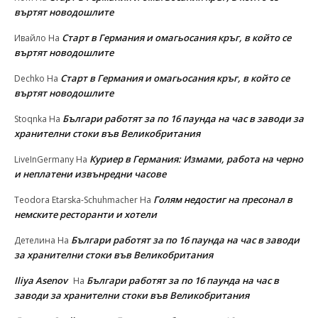
въртят новодошлите
Старт в Германия и омагьосания кръг, в който се
Ивайло
На
въртят новодошлите
Старт в Германия и омагьосания кръг, в който се
Dechko
На
въртят новодошлите
Българи работят за по 16 паунда на час в заводи за
Stoqnka
На
хранителни стоки във Великобритания
Куриер в Германия: Измами, работа на черно
LiveInGermany
На
и неплатени извънредни часове
Голям недостиг на пресонал в
Teodora Etarska-Schuhmacher
На
немските ресторанти и хотели
Българи работят за по 16 паунда на час в заводи
Детелина
На
за хранителни стоки във Великобритания
Iliya Asenov
Българи работят за по 16 паунда на час в
На
заводи за хранителни стоки във Великобритания