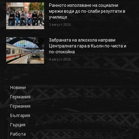
Ранното използване на социални
мрежи води до по-слаби резултати в
училище
5 август 2026
Забраната на алкохола направи
Централната гара в Кьолн по-чиста и
по-спокойна
4 август 2026
Новини
649
Германия
359
Германия
177
България
87
Гърция
85
Работа
68