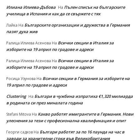
Илиана Илиева-Дъбова
Пълен списък на българските
На
училища в Испания и как да се свържете с тях
Българските организации и дружества в Германия
Лайка
На
пазят духа жив
Всички секции в Италия за
Ралица Илиева Асенова
На
изборите на 19 април по градове и адреси
Всички секции в Италия за
Ралица Илиева Асенова
На
изборите на 19 април по градове и адреси
Всички секции в Германия за изборите на
Росица Узунова
На
19 април по градове и адреси
Clustering
Българи в чужбина изпратиха €1,320 милиарда
На
в родината си през миналата година
Какво работят имигрантите в Германия. Нови
Stefani Mitova
На
улеснeния за тези с професионална квалификация и опит
Българи работят за по 16 паунда на час в
Георги садков
На
заводи за хранителни стоки във Великобритания