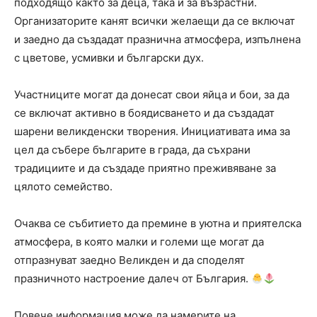
подходящо както за деца, така и за възрастни.
Организаторите канят всички желаещи да се включат
и заедно да създадат празнична атмосфера, изпълнена
с цветове, усмивки и български дух.
Участниците могат да донесат свои яйца и бои, за да
се включат активно в боядисването и да създадат
шарени великденски творения. Инициативата има за
цел да събере българите в града, да съхрани
традициите и да създаде приятно преживяване за
цялото семейство.
Очаква се събитието да премине в уютна и приятелска
атмосфера, в която малки и големи ще могат да
отпразнуват заедно Великден и да споделят
празничното настроение далеч от България.
Повече информация може да намерите на