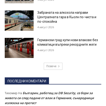
Забраната на алкохола направи
Централната гара в Кьолн по-чиста и
по-спокойна
4 август 2026
Германски град купи нови влакове без
климатици въпреки рекордните жеги
4 август 2026
Повече
ПОСЛЕДНИ КОМЕНТАРИ
Българин, работещ за DB Security, се бори за
Тихомир
На
живота си след падане от влак в Германия, сънародници
излязоха на протест