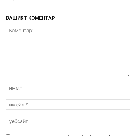
ВАШИЯТ КОМЕНТАР
Коментар:
им
им
уе