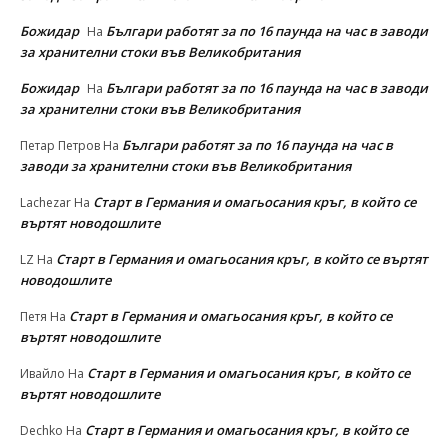
Божидар
Българи работят за по 16 паунда на час в заводи
На
за хранителни стоки във Великобритания
Божидар
Българи работят за по 16 паунда на час в заводи
На
за хранителни стоки във Великобритания
Българи работят за по 16 паунда на час в
Петар Петров
На
заводи за хранителни стоки във Великобритания
Старт в Германия и омагьосания кръг, в който се
Lachezar
На
въртят новодошлите
Старт в Германия и омагьосания кръг, в който се въртят
LZ
На
новодошлите
Старт в Германия и омагьосания кръг, в който се
Петя
На
въртят новодошлите
Старт в Германия и омагьосания кръг, в който се
Ивайло
На
въртят новодошлите
Старт в Германия и омагьосания кръг, в който се
Dechko
На