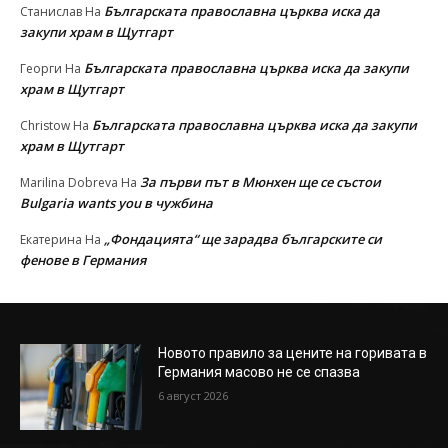
Българската православна църква иска да
Станислав
На
закупи храм в Щутгарт
Българската православна църква иска да закупи
Георги
На
храм в Щутгарт
Българската православна църква иска да закупи
Christow
На
храм в Щутгарт
За първи път в Мюнхен ще се състои
Marilina Dobreva
На
Bulgaria wants you в чужбина
„Фондацията“ ще зарадва българските си
Екатерина
На
фенове в Германия
Новото правило за цените на горивата в
Германия масово не се спазва
6 август 2026