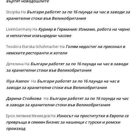
въртят новодошлите
Българи работят за по 16 паунда на час в заводи за
Stoqnka
На
хранителни стоки във Великобритания
Куриер в Германия: Измами, работа на черно
LiveInGermany
На
и неплатени извънредни часове
Голям недостиг на пресонал в
Teodora Etarska-Schuhmacher
На
немските ресторанти и хотели
Българи работят за по 16 паунда на час в заводи
Детелина
На
за хранителни стоки във Великобритания
Iliya Asenov
Българи работят за по 16 паунда на час в
На
заводи за хранителни стоки във Великобритания
Дарина Стойкова
Българи работят за по 16 паунда на час
На
в заводи за хранителни стоки във Великобритания
Износът на проститутки в Европа се
Ерол лютвиев Мехмедов
На
превръща в семеен бизнес за нашенци с турски и ромски
произход