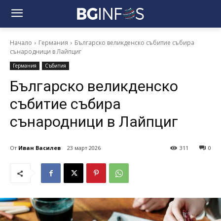
Начало
Германия
Българско великденско събитие събира
сънародници в Лайпциг
Германия
Събития
Българско великденско
събитие събира
сънародници в Лайпциг
От
Иван Василев
23 март 2026
311
0