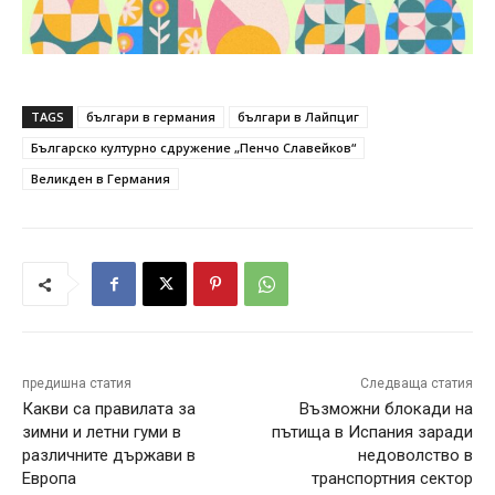
TAGS
българи в германия
българи в Лайпциг
Българско културно сдружение „Пенчо Славейков“
Великден в Германия
предишна статия
Следваща статия
Какви са правилата за
Възможни блокади на
зимни и летни гуми в
пътища в Испания заради
различните държави в
недоволство в
Европа
транспортния сектор