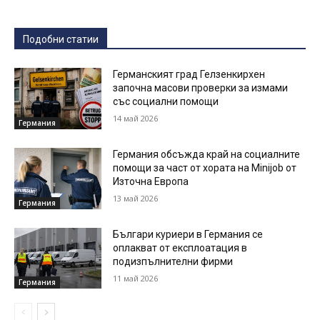
Подобни статии
Германският град Гелзенкирхен
започна масови проверки за измами
със социални помощи
14 май 2026
Германия
Германия обсъжда край на социалните
помощи за част от хората на Minijob от
Източна Европа
13 май 2026
Германия
Българи куриери в Германия се
оплакват от експлоатация в
подизпълнителни фирми
11 май 2026
Германия