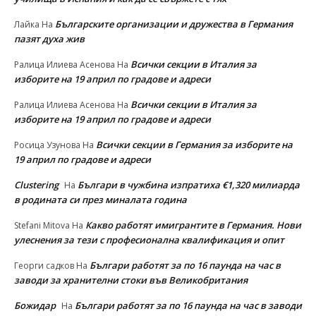
Българските организации и дружества в Германия
Лайка
На
пазят духа жив
Всички секции в Италия за
Ралица Илиева Асенова
На
изборите на 19 април по градове и адреси
Всички секции в Италия за
Ралица Илиева Асенова
На
изборите на 19 април по градове и адреси
Всички секции в Германия за изборите на
Росица Узунова
На
19 април по градове и адреси
Clustering
Българи в чужбина изпратиха €1,320 милиарда
На
в родината си през миналата година
Какво работят имигрантите в Германия. Нови
Stefani Mitova
На
улеснeния за тези с професионална квалификация и опит
Българи работят за по 16 паунда на час в
Георги садков
На
заводи за хранителни стоки във Великобритания
Божидар
Българи работят за по 16 паунда на час в заводи
На