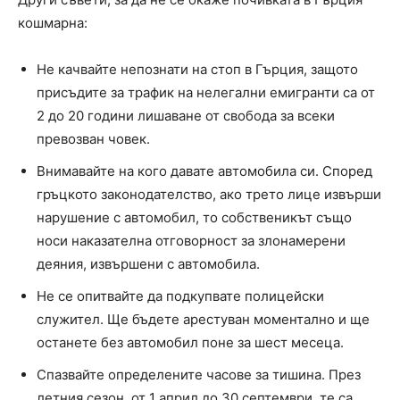
кошмарна:
Не качвайте непознати на стоп в Гърция, защото
присъдите за трафик на нелегални емигранти са от
2 до 20 години лишаване от свобода за всеки
превозван човек.
Внимавайте на кого давате автомобила си. Според
гръцкото законодателство, ако трето лице извърши
нарушение с автомобил, то собственикът също
носи наказателна отговорност за злонамерени
деяния, извършени с автомобила.
Не се опитвайте да подкупвате полицейски
служител. Ще бъдете арестуван моментално и ще
останете без автомобил поне за шест месеца.
Спазвайте определените часове за тишина. През
летния сезон, от 1 април до 30 септември, те са