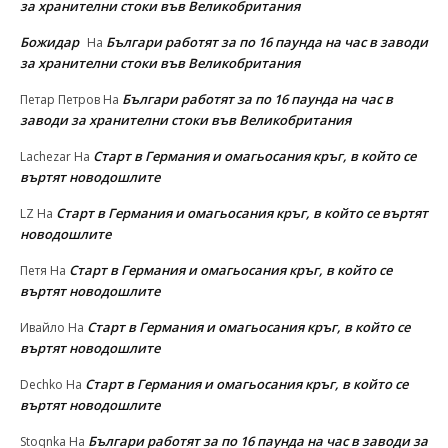
за хранителни стоки във Великобритания
Божидар
Българи работят за по 16 паунда на час в заводи
На
за хранителни стоки във Великобритания
Българи работят за по 16 паунда на час в
Петар Петров
На
заводи за хранителни стоки във Великобритания
Старт в Германия и омагьосания кръг, в който се
Lachezar
На
въртят новодошлите
Старт в Германия и омагьосания кръг, в който се въртят
LZ
На
новодошлите
Старт в Германия и омагьосания кръг, в който се
Петя
На
въртят новодошлите
Старт в Германия и омагьосания кръг, в който се
Ивайло
На
въртят новодошлите
Старт в Германия и омагьосания кръг, в който се
Dechko
На
въртят новодошлите
Българи работят за по 16 паунда на час в заводи за
Stoqnka
На