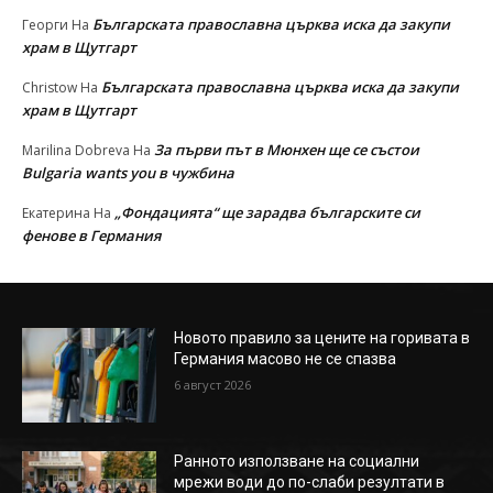
Българската православна църква иска да закупи
Георги
На
храм в Щутгарт
Българската православна църква иска да закупи
Christow
На
храм в Щутгарт
За първи път в Мюнхен ще се състои
Marilina Dobreva
На
Bulgaria wants you в чужбина
„Фондацията“ ще зарадва българските си
Екатерина
На
фенове в Германия
Новото правило за цените на горивата в
Германия масово не се спазва
6 август 2026
Ранното използване на социални
мрежи води до по-слаби резултати в