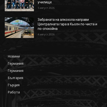
училище
5 август 2026
Забраната на алкохола направи
Централната гара в Кьолн по-чиста и
по-спокойна
4 август 2026
Новини
649
Германия
359
Германия
177
България
87
Гърция
85
Работа
68