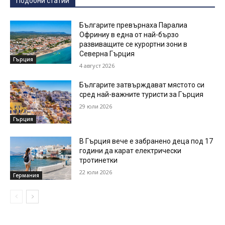
Подобни статии
Българите превърнаха Паралиа
Офриниу в една от най-бързо
развиващите се курортни зони в
Северна Гърция
Гърция
4 август 2026
Българите затвърждават мястото си
сред най-важните туристи за Гърция
29 юли 2026
Гърция
В Гърция вече е забранено деца под 17
години да карат електрически
тротинетки
22 юли 2026
Германия