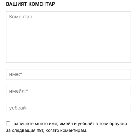
ВАШИЯТ КОМЕНТАР
Коментар:
им
им
уе
запишете моето име, имейл и уебсайт в този браузър
за следващия път, когато коментирам.