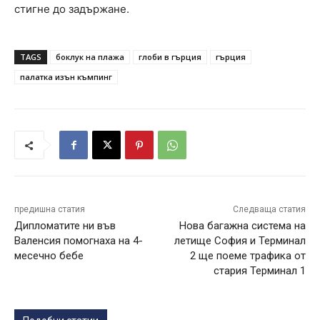
стигне до задържане.
TAGS
боклук на плажа
глоби в гърция
гърция
палатка изън къмпинг
предишна статия
Следваща статия
Дипломатите ни във
Нова багажна система на
Валенсия помогнаха на 4-
летище София и Терминал
месечно бебе
2 ще поеме трафика от
стария Терминал 1