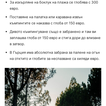
За изхърляне на боклук на плажа се глобява с 300
евро.
Поставяне на палатка или каравана извън
къмпингите се наказва с глоба от 150 евро.
Дивото къмпингуване също е забранено и там ви
заплашва глоба от 150 евро и стига дори до влизане
в затвор.
В Гърция има абсолютна забрана за палене на огън
на отктито и глобите за неспазване са хиляди евро.