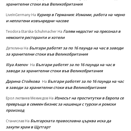
хранителни стоки във Великобритания
Куриер в Германия: Измами, работа на черно
LiveInGermany
На
и неплатени извънредни часове
Голям недостиг на пресонал в
Teodora Etarska-Schuhmacher
На
немските ресторанти и хотели
Българи работят за по 16 паунда на час в заводи
Детелина
На
за хранителни стоки във Великобритания
Iliya Asenov
Българи работят за по 16 паунда на час в
На
заводи за хранителни стоки във Великобритания
Дарина Стойкова
Българи работят за по 16 паунда на час
На
в заводи за хранителни стоки във Великобритания
Износът на проститутки в Европа се
Ерол лютвиев Мехмедов
На
превръща в семеен бизнес за нашенци с турски и ромски
произход
Българската православна църква иска да
Станислав
На
закупи храм в Щутгарт