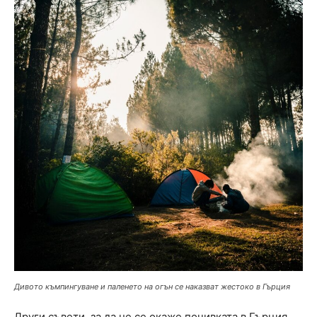
Дивото къмпингуване и паленето на огън се наказват жестоко в Гърция
Други съвети, за да не се окаже почивката в Гърция