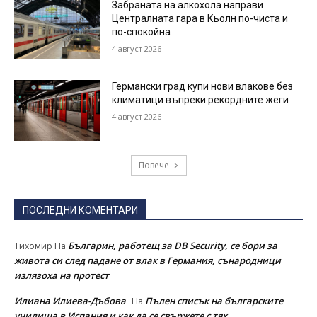
Забраната на алкохола направи
Централната гара в Кьолн по-чиста и
по-спокойна
4 август 2026
Германски град купи нови влакове без
климатици въпреки рекордните жеги
4 август 2026
Повече
ПОСЛЕДНИ КОМЕНТАРИ
Българин, работещ за DB Security, се бори за
Тихомир
На
живота си след падане от влак в Германия, сънародници
излязоха на протест
Илиана Илиева-Дъбова
Пълен списък на българските
На
училища в Испания и как да се свържете с тях