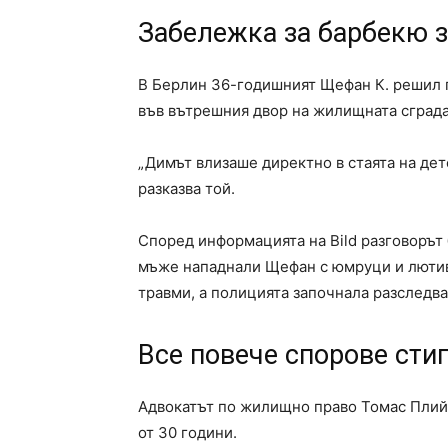
Забележка за барбекю 
В Берлин 36-годишният Щефан К. решил п
във вътрешния двор на жилищната сграда
„Димът влизаше директно в стаята на дет
разказва той.
Според информацията на Bild разговорът
мъже нападнали Щефан с юмруци и лютив
травми, а полицията започнала разследва
Все повече спорове сти
Адвокатът по жилищно право Томас Плий
от 30 години.