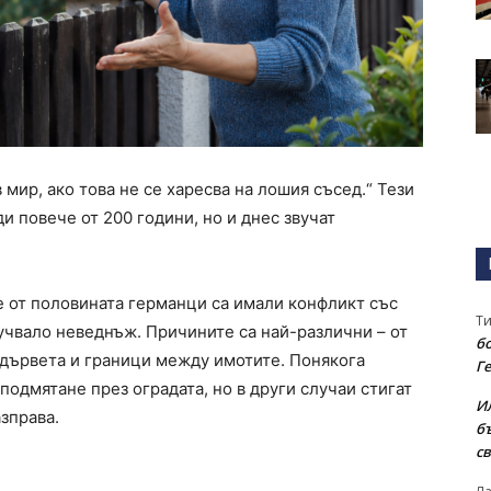
мир, ако това не се харесва на лошия съсед.“ Тези
 повече от 200 години, но и днес звучат
че от половината германци са имали конфликт със
Т
лучвало неведнъж. Причините са най-различни – от
бо
дървета и граници между имотите. Понякога
Г
одмятане през оградата, но в други случаи стигат
И
зправа.
б
св