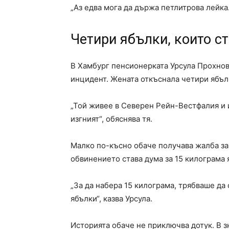
„Аз едва мога да държа петлитрова лейка.
Четири ябълки, които с
В Хамбург пенсионерката Урсула Прохнов 
инцидент. Жената откъснала четири ябълк
„Той живее в Северен Рейн-Вестфалия и и
изгният“, обяснява тя.
Малко по-късно обаче получава жалба за
обвинението става дума за 15 килограма 
„За да набера 15 килограма, трябваше да 
ябълки“, казва Урсула.
Историята обаче не приключва дотук. В з