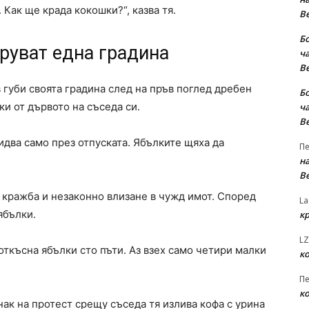
 Как ще крада кокошки?“, казва тя.
В
Б
труват една градина
ча
В
губи своята градина след на пръв поглед дребен
Б
и от дървото на съседа си.
ча
В
два само през отпуската. Ябълките щяха да
Пе
на
В
 кражба и незаконно влизане в чужд имот. Според
La
ябълки.
к
LZ
откъсна ябълки сто пъти. Аз взех само четири малки
к
Пе
к
нак на протест срещу съседа тя излива кофа с урина