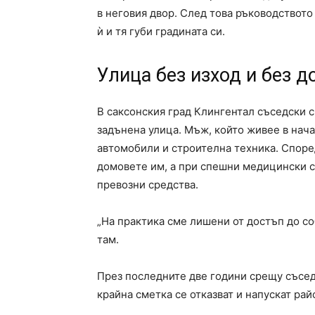
в неговия двор. След това ръководствот
ѝ и тя губи градината си.
Улица без изход и без 
В саксонския град Клингентал съседски 
задънена улица. Мъж, който живее в нача
автомобили и строителна техника. Споре
домовете им, а при спешни медицински с
превозни средства.
„На практика сме лишени от достъп до со
там.
През последните две години срещу съседа
крайна сметка се отказват и напускат рай