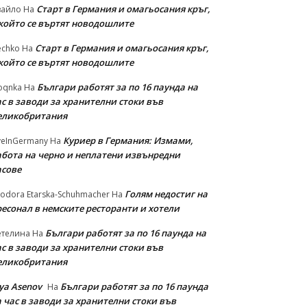
Старт в Германия и омагьосания кръг,
вайло
На
 който се въртят новодошлите
Старт в Германия и омагьосания кръг,
echko
На
 който се въртят новодошлите
Българи работят за по 16 паунда на
oqnka
На
с в заводи за хранителни стоки във
еликобритания
Куриер в Германия: Измами,
veInGermany
На
абота на черно и неплатени извънредни
асове
Голям недостиг на
odora Etarska-Schuhmacher
На
ресонал в немските ресторанти и хотели
Българи работят за по 16 паунда на
етелина
На
с в заводи за хранителни стоки във
еликобритания
iya Asenov
Българи работят за по 16 паунда
На
 час в заводи за хранителни стоки във