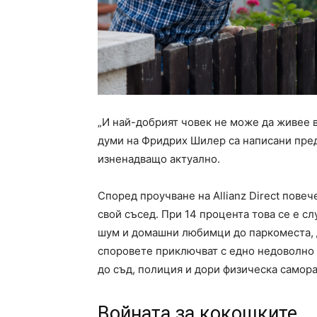
„И най-добрият човек не може да живее в 
думи на Фридрих Шилер са написани преди
изненадващо актуално.
Според проучване на Allianz Direct пове
свой съсед. При 14 процента това се е с
шум и домашни любимци до паркоместа, 
споровете приключват с едно недоволно п
до съд, полиция и дори физическа самора
Войната за кокошките