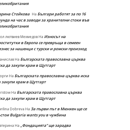
еликобритания
арина Стойкова
Българи работят за по 16
На
унда на час в заводи за хранителни стоки във
еликобритания
Износът на
ол лютвиев Мехмедов
На
роститутки в Европа се превръща в семеен
изнес за нашенци с турски и ромски произход
Българската православна църква
анислав
На
ска да закупи храм в Щутгарт
Българската православна църква иска
орги
На
а закупи храм в Щутгарт
Българската православна църква
ristow
На
ска да закупи храм в Щутгарт
За първи път в Мюнхен ще се
rilina Dobreva
На
стои Bulgaria wants you в чужбина
„Фондацията“ ще зарадва
атерина
На