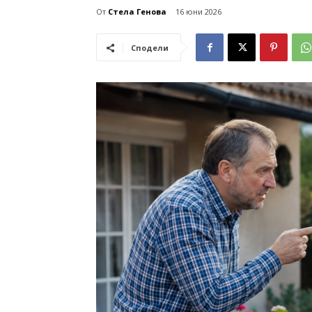
От
Стела Генова
16 юни 2026
Сподели