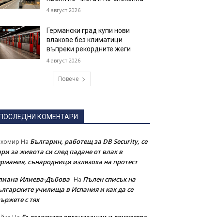
4 август 2026
Германски град купи нови
влакове без климатици
въпреки рекордните жеги
4 август 2026
Повече
ПОСЛЕДНИ КОМЕНТАРИ
Българин, работещ за DB Security, се
ихомир
На
ри за живота си след падане от влак в
ермания, сънародници излязоха на протест
лиана Илиева-Дъбова
Пълен списък на
На
ългарските училища в Испания и как да се
ържете с тях