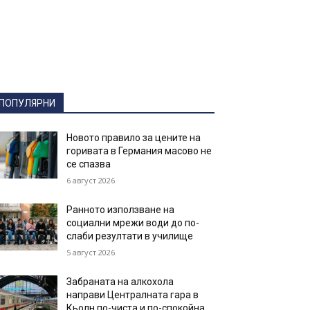
ПОПУЛЯРНИ
Новото правило за цените на
горивата в Германия масово не
се спазва
6 август 2026
Ранното използване на
социални мрежи води до по-
слаби резултати в училище
5 август 2026
Забраната на алкохола
направи Централната гара в
Кьолн по-чиста и по-спокойна