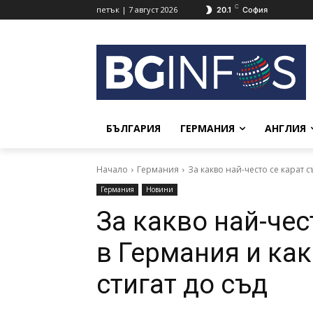
C
петък | 7 август 2026
20.1
София
БЪЛГАРИЯ
ГЕРМАНИЯ
АНГЛИЯ
Начало
Германия
За какво най-често се карат 
Германия
Новини
За какво най-чес
в Германия и ка
стигат до съд