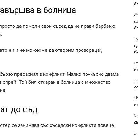
В
завършва в болница
Д
па
росто да помоли свой съсед да не прави барбекю
В
.
Ер
п
ето ни и не можехме да отворим прозореца“,
б
Ст
и
 бързо прераснал в конфликт. Малко по-късно двама
Ге
 спрей. Той бил откаран в болница с множество
д
не.
Ch
и
гат до съд
Ma
съ
стер се занимава със съседски конфликти повече
Ек