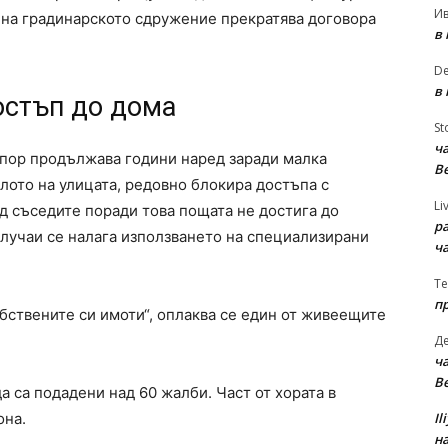
И
о на градинарското сдружение прекратява договора
в
D
в
достъп до дома
St
ча
спор продължава години наред заради малка
В
лото на улицата, редовно блокира достъпа с
Li
д съседите поради това пощата не достига до
р
лучаи се налага използването на специализирани
ч
Te
п
бствените си имоти“, оплаква се един от живеещите
Д
ча
В
 са подадени над 60 жалби. Част от хората в
Il
она.
на