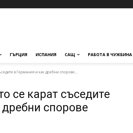
ГЪРЦИЯ
ИСПАНИЯ
САЩ
РАБОТА В ЧУЖБИНА
съседите в Германия и как дребни спорове...
то се карат съседите
к дребни спорове