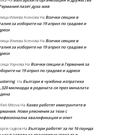
Българските организации и дружества
айка
На
 Германия пазят духа жив
Всички секции в
лица Илиева Асенова
На
алия за изборите на 19 април по градове и
дреси
Всички секции в
лица Илиева Асенова
На
алия за изборите на 19 април по градове и
дреси
Всички секции в Германия за
сица Узунова
На
борите на 19 април по градове и адреси
ustering
Българи в чужбина изпратиха
На
1,320 милиарда в родината си през миналата
одина
Какво работят имигрантите в
efani Mitova
На
рмания. Нови улеснeния за тези с
рофесионална квалификация и опит
Българи работят за по 16 паунда
орги садков
На
 час в заводи за хранителни стоки във