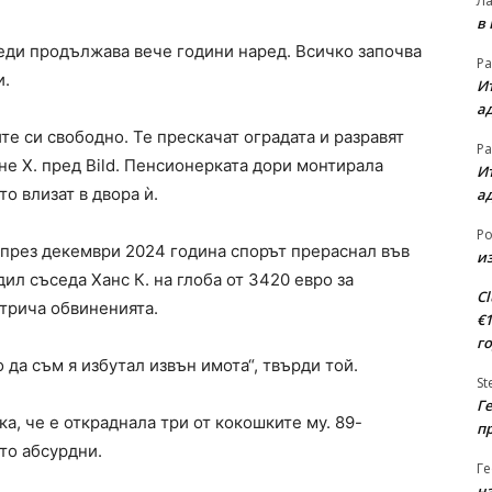
Л
в
еди продължава вече години наред. Всичко започва
Ра
и.
Ит
а
те си свободно. Те прескачат оградата и разравят
Ра
не Х. пред Bild. Пенсионерката дори монтирала
Ит
то влизат в двора ѝ.
а
Ро
през декември 2024 година спорът прераснал във
из
ил съседа Ханс К. на глоба от 3420 евро за
Cl
отрича обвиненията.
€
г
 да съм я избутал извън имота“, твърди той.
St
Ге
а, че е откраднала три от кокошките му. 89-
п
то абсурдни.
Ге
на