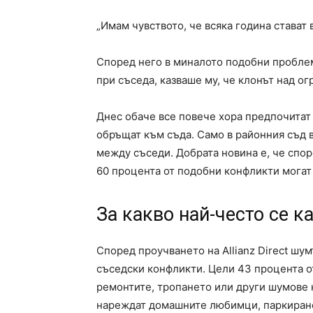
„Имам чувството, че всяка година стават в
Според него в миналото подобни проблем
при съседа, казваше му, че клонът над о
Днес обаче все повече хора предпочитат 
обръщат към съда. Само в районния съд 
между съседи. Добрата новина е, че спо
60 процента от подобни конфликти могат
За какво най-често се к
Според проучването на Allianz Direct шу
съседски конфликти. Цели 43 процента о
ремонтите, тропането или други шумове к
нареждат домашните любимци, паркирането