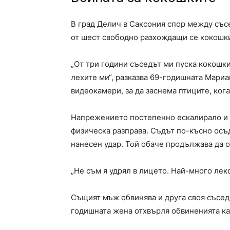
В град Делич в Саксония спор между със
от шест свободно разхождащи се кокошк
„От три години съседът ми пуска кокошки
лехите ми“, разказва 69-годишната Мариа
видеокамери, за да заснема птиците, кога
Напрежението постепенно ескалирало и 
физическа разправа. Съдът по-късно осъд
нанесен удар. Той обаче продължава да 
„Не съм я удрял в лицето. Най-много леко
Същият мъж обвинява и друга своя съседк
годишната жена отхвърля обвиненията ка