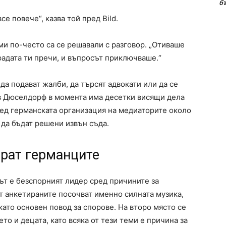
б
се повече“, казва той пред Bild.
и по-често са се решавали с разговор. „Отиваше
градата ти пречи, и въпросът приключваше.“
да подават жалби, да търсят адвокати или да се
в Дюселдорф в момента има десетки висящи дела
ред германската организация на медиаторите около
 да бъдат решени извън съда.
арат германците
мът е безспорният лидер сред причините за
т анкетираните посочват именно силната музика,
ато основен повод за спорове. На второ място се
 и децата, като всяка от тези теми е причина за