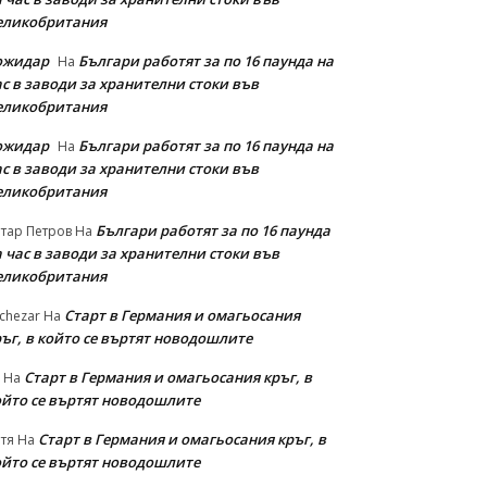
еликобритания
ожидар
Българи работят за по 16 паунда на
На
с в заводи за хранителни стоки във
еликобритания
ожидар
Българи работят за по 16 паунда на
На
с в заводи за хранителни стоки във
еликобритания
Българи работят за по 16 паунда
тар Петров
На
 час в заводи за хранителни стоки във
еликобритания
Старт в Германия и омагьосания
chezar
На
ръг, в който се въртят новодошлите
Старт в Германия и омагьосания кръг, в
На
ойто се въртят новодошлите
Старт в Германия и омагьосания кръг, в
тя
На
ойто се въртят новодошлите